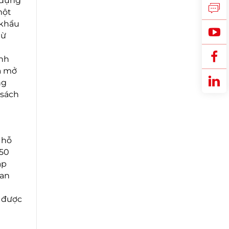
 dựng
một
 khẩu
từ
ỉnh
à mở
ng
 sách
 hỗ
 50
ập
uan
h được