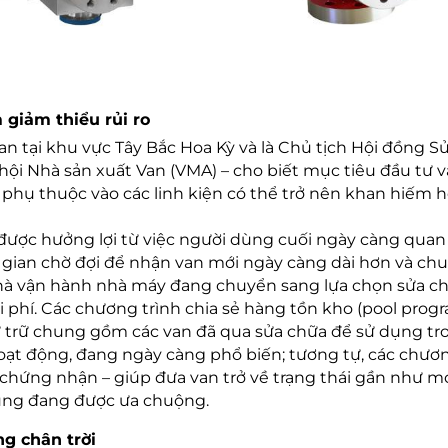
giảm thiểu rủi ro
n tại khu vực Tây Bắc Hoa Kỳ và là Chủ tịch Hội đồng S
hội Nhà sản xuất Van (VMA) – cho biết mục tiêu đầu tư 
phụ thuộc vào các linh kiện có thể trở nên khan hiếm 
 được hưởng lợi từ việc người dùng cuối ngày càng qua
ời gian chờ đợi để nhận van mới ngày càng dài hơn và chu
hà vận hành nhà máy đang chuyển sang lựa chọn sửa ch
i phí. Các chương trình chia sẻ hàng tồn kho (pool progr
ự trữ chung gồm các van đã qua sửa chữa để sử dụng tr
oạt động, đang ngày càng phổ biến; tương tự, các chươ
 chứng nhận – giúp đưa van trở về trạng thái gần như m
cũng đang được ưa chuộng.
ng chân trời