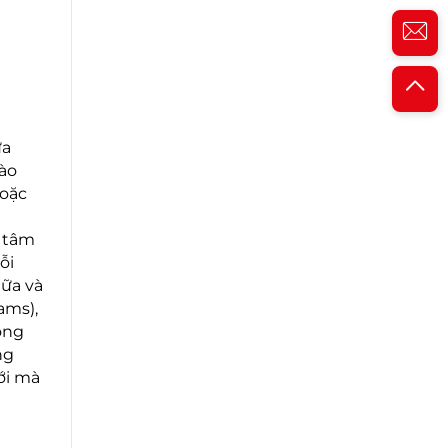
ửa
vào
hoặc
n tâm
ỗi
ữa và
ams),
ong
ng
ới mà