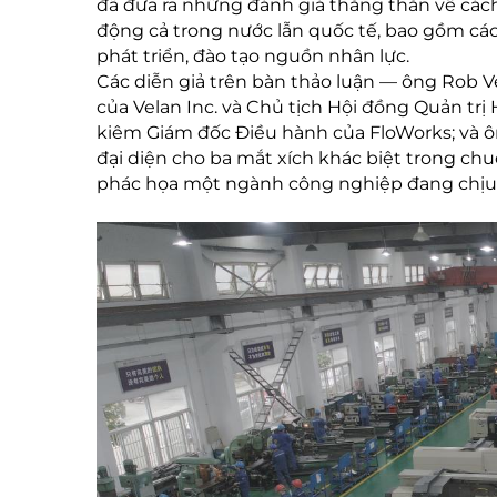
đã đưa ra những đánh giá thẳng thắn về các
động cả trong nước lẫn quốc tế, bao gồm các 
phát triển, đào tạo nguồn nhân lực.
Các diễn giả trên bàn thảo luận — ông Rob V
của Velan Inc. và Chủ tịch Hội đồng Quản trị
kiêm Giám đốc Điều hành của FloWorks; và ôn
đại diện cho ba mắt xích khác biệt trong chu
phác họa một ngành công nghiệp đang chịu á