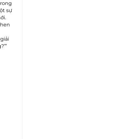
trong
ột sự
ới.
then
giải
?’”