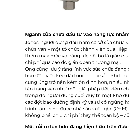
Ngành sửa chữa đầu tư vào năng lực nhằm 
Jones, người đứng đầu năm cơ sở sửa chữa va
chữa Van – một tổ chức thành viên của Hiệp 
thêm máy móc và năng lực nội bộ là giảm sự 
chi phí quá cao do gián đoạn thương mại.
Ông cũng lưu ý rằng lĩnh vực sửa chữa đang
hơn đến việc kéo dài tuổi thọ tài sản. Khi th
cung ứng trở nên kém ổn định hơn, nhiều n
tân trang van như một giải pháp tiết kiệm ch
trong đó người dùng cuối duy trì một kho d
các đợt bảo dưỡng định kỳ và sự cố ngừng h
trình tân trang được nhà sản xuất gốc (OEM)
không phải chịu chi phí thay thế toàn bộ – 
Một rủi ro lớn hơn đang hiện hữu trên đườ