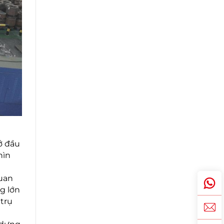
ở đầu
hìn
quan
g lớn
trụ