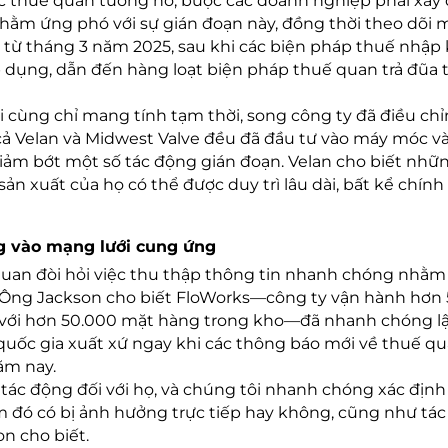
c thuế quan tương hỗ, buộc các doanh nghiệp phải xây
hằm ứng phó với sự gián đoạn này, đồng thời theo dõi 
 từ tháng 3 năm 2025, sau khi các biện pháp thuế nhập
 dụng, dẫn đến hàng loạt biện pháp thuế quan trả đũa 
i cùng chỉ mang tính tạm thời, song công ty đã điều ch
 cả Velan và Midwest Valve đều đã đầu tư vào máy móc v
iảm bớt một số tác động gián đoạn. Velan cho biết nhữ
sản xuất của họ có thể được duy trì lâu dài, bất kể chính
g vào mạng lưới cung ứng
 quan đòi hỏi việc thu thập thông tin nhanh chóng nhằm
ọ. Ông Jackson cho biết FloWorks—công ty vận hành hơn
, với hơn 50.000 mặt hàng trong kho—đã nhanh chóng l
quốc gia xuất xứ ngay khi các thông báo mới về thuế q
ăm nay.
 tác động đối với họ, và chúng tôi nhanh chóng xác địn
 đó có bị ảnh hưởng trực tiếp hay không, cũng như tác
on cho biết.