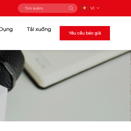
VI
 Dụng
Tải xuống
Yêu cầu báo giá