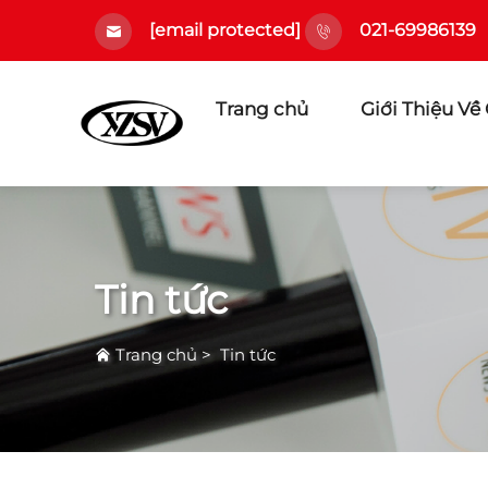
[email protected]
021-69986139
Trang chủ
Giới Thiệu Về
Tin tức
Trang chủ
>
Tin tức