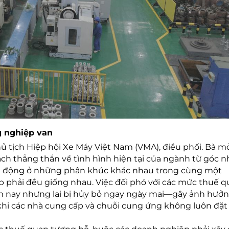
g nghiệp van
ủ tịch Hiệp hội Xe Máy Việt Nam (VMA), điều phối. Bà m
ách thẳng thắn về tình hình hiện tại của ngành từ góc n
oạt động ở những phân khúc khác nhau trong cùng một
p phải đều giống nhau. Việc đối phó với các mức thuế 
m nay nhưng lại bị hủy bỏ ngay ngày mai—gây ảnh hưởn
khi các nhà cung cấp và chuỗi cung ứng không luôn đặt 