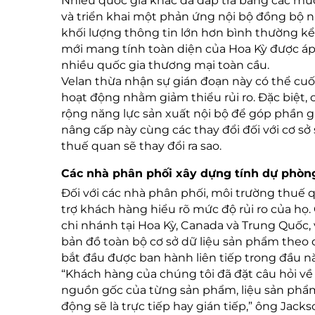
Nhiều quốc gia khác đã đáp trả bằng các mứ
và triển khai một phản ứng nội bộ đồng bộ n
khối lượng thông tin lớn hơn bình thường kể
mới mang tính toàn diện của Hoa Kỳ được áp
nhiều quốc gia thương mại toàn cầu.
Velan thừa nhận sự gián đoạn này có thể cuố
hoạt động nhằm giảm thiểu rủi ro. Đặc biệt,
rộng năng lực sản xuất nội bộ để góp phần g
nâng cấp này cùng các thay đổi đối với cơ sở 
thuế quan sẽ thay đổi ra sao.
Các nhà phân phối xây dựng tính dự phòn
Đối với các nhà phân phối, môi trường thuế
trợ khách hàng hiểu rõ mức độ rủi ro của h
chi nhánh tại Hoa Kỳ, Canada và Trung Quốc
bản đồ toàn bộ cơ sở dữ liệu sản phẩm theo 
bắt đầu được ban hành liên tiếp trong đầu n
“Khách hàng của chúng tôi đã đặt câu hỏi về
nguồn gốc của từng sản phẩm, liệu sản phẩm
động sẽ là trực tiếp hay gián tiếp,” ông Jacks