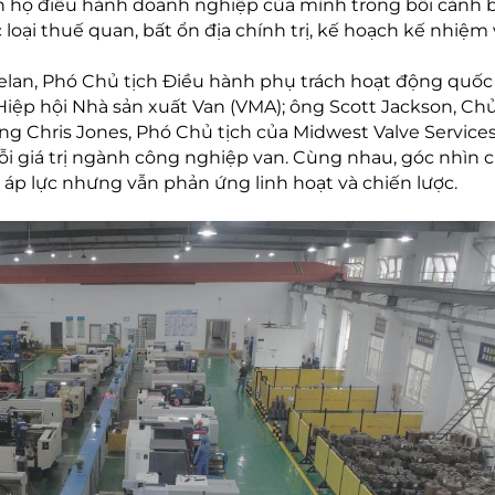
h họ điều hành doanh nghiệp của mình trong bối cảnh 
loại thuế quan, bất ổn địa chính trị, kế hoạch kế nhiệm 
elan, Phó Chủ tịch Điều hành phụ trách hoạt động quốc
 Hiệp hội Nhà sản xuất Van (VMA); ông Scott Jackson, Chủ
g Chris Jones, Phó Chủ tịch của Midwest Valve Service
ỗi giá trị ngành công nghiệp van. Cùng nhau, góc nhìn 
p lực nhưng vẫn phản ứng linh hoạt và chiến lược.