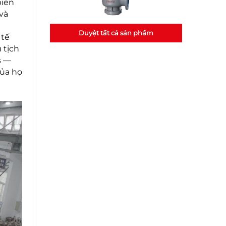
biến
và
Duyệt tất cả sản phẩm
 tế
 tịch
s —
của họ