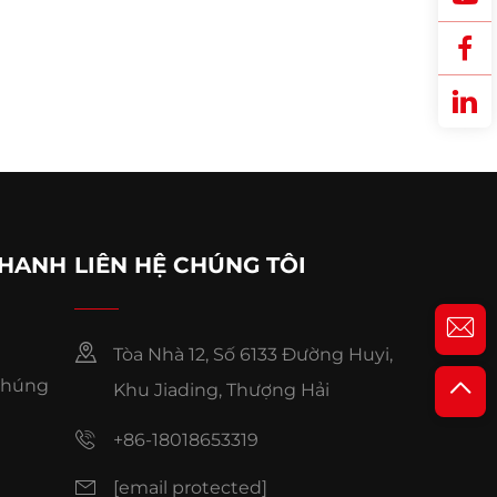
NHANH
LIÊN HỆ CHÚNG TÔI
Tòa Nhà 12, Số 6133 Đường Huyi,
 Chúng
Khu Jiading, Thượng Hải
+86-18018653319
[email protected]