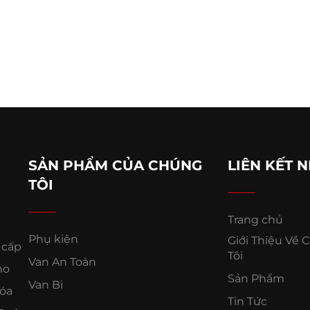
SẢN PHẨM CỦA CHÚNG
LIÊN KẾT 
TÔI
Trang chủ
Phụ kiện
Giới Thiệu Về
 cấp
Tôi
Van An Toàn
ho
Sản Phẩm
Van Bi
hóa
Tin Tức