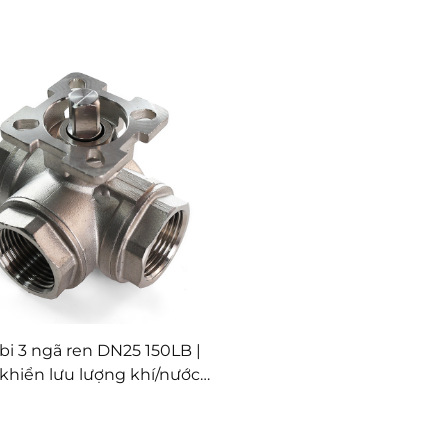
bi 3 ngã ren DN25 150LB |
khiển lưu lượng khí/nước |
rt/L-Port cho hệ thống tự
 hóa | Lựa chọn tay quay/
điều khiển tự động