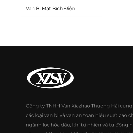
Van Bi Mặt Bích Điện
Công ty TNHH Van Xiazhao Thượng Hải cung
các loại van bi và van an toàn hiệu suất cao c
ngành lọc hóa dầu, khí tự nhiên và tự động 