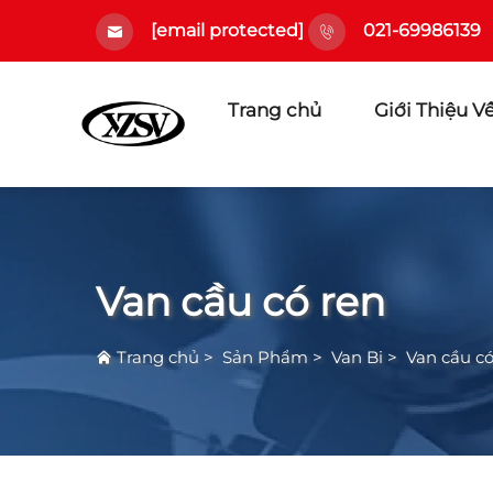
[email protected]
021-69986139
Trang chủ
Giới Thiệu V
Van cầu có ren
Trang chủ
>
Sản Phẩm
>
Van Bi
>
Van cầu có