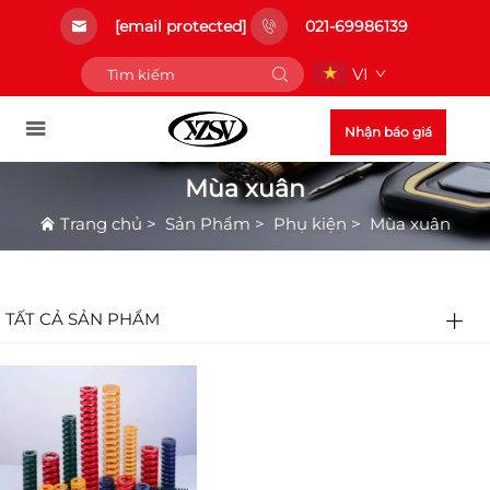
[email protected]
021-69986139
VI
Nhận báo giá
Mùa xuân
Trang chủ
>
Sản Phẩm
>
Phụ kiện
>
Mùa xuân
TẤT CẢ SẢN PHẨM