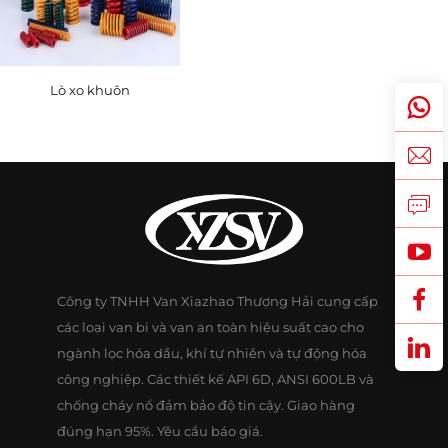
Lò xo khuôn
Công ty TNHH Van Xiazhao Thượng Hải cung cấp
các loại van bi và van an toàn hiệu suất cao cho
ngành lọc hóa dầu, khí tự nhiên và tự động hóa
công nghiệp. Các thiết kế API 6D, ANSI 600LB và
chống cháy nổ đảm bảo độ tin cậy. Giao hàng
đúng hạn 95%. Yêu cầu báo giá.