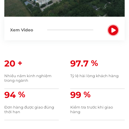
Xem Video
20
+
98.7
%
Nhiều năm kinh nghiệm
Tỷ lệ hài lòng khách hàng
trong ngành
95
%
100
%
Đơn hàng được giao đúng
Kiểm tra trước khi giao
thời hạn
hàng