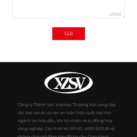
0/1000
Gửi
Công ty TNHH Van Xiazhao Thượng Hải cung cấp
các loại van bi và van an toàn hiệu suất cao cho
ngành lọc hóa dầu, khí tự nhiên và tự động hóa
công nghiệp. Các thiết kế API 6D, ANSI 600LB và
chống cháy nổ đảm bảo độ tin cậy. Giao hàng