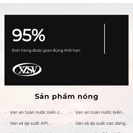
95%
Đơn hàng được giao đúng thời hạn
Sản phẩm nóng
Van an toàn nước biển có
Van an toàn nước biển
ren Xiazhao – kích thước
Xiazhao 50mm×80mm
Van xả áp suất API
Van xả áp suất cao dạng
1/2" đến 2" | Bản sao
PN16 | Thép duplex /
Xiazhao 3/4" cho khí và
lỏng TOS-4C2-15-C | Van
quảng cáo đặc biệt trên
Đồng thanh nhôm | Bảo