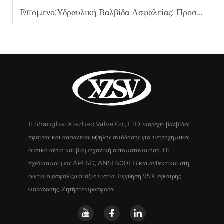
Επόμενο:
Υδραυλική Βαλβίδα Ασφαλείας: Προστασία Συστημάτων Πίεσης
Η Shanghai Xiazhao Valve Co., LTD. παρέχει βαλβίδες
σφαίρας και ασφαλείας υψηλής απόδοσης για πετροχημικές,
φυσικό αέριο και βιομηχανική αυτοματοποίηση. Οι
σχεδιασμοί μας API 6D, ANSI 600LB και ανθεκτικοί στη
φωτιά εξασφαλίζουν αξιοπιστία. Εγγύηση 95% έγκαιρης
παράδοσης. Ζητήστε προσφορά.