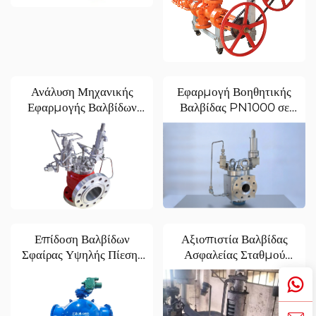
Ανάλυση Μηχανικής
Εφαρμογή Βοηθητικής
Εφαρμογής Βαλβίδων
Βαλβίδας PN1000 σε
Ασφαλείας Με Ελεύθερη
Κρίσιμες Συνδέσεις
Λειτουργία για Υπηρεσία
Πηγαδιών
Αέριων
Υδρογονανθράκων (HC
Gas)
Επίδοση Βαλβίδων
Αξιοπιστία Βαλβίδας
Σφαίρας Υψηλής Πίεσης
Ασφαλείας Σταθμού
στον Φυσικό Αέριο &
Παραγωγής Ηλεκτρικής
Συστήματα Ύδρευσης
Ενέργειας: Επιβεβαίωση
στο Πεδίο σε Υψηλής