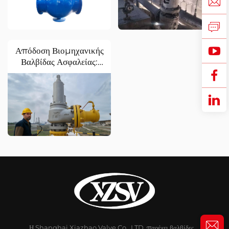
Θερμοκρασίας
Συστήματα Ατμού
Απόδοση Βιομηχανικής
Βαλβίδας Ασφαλείας:
Μείωση Κινδύνων στις
Εγκαταστάσεις Χημικών
Αγωγών
Η Shanghai Xiazhao Valve Co., LTD. παρέχει βαλβίδες