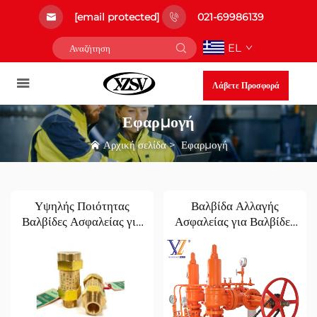
[email protected]
021-69986139
EL
Λάβετε Προσφορά
Εφαρμογή
Αρχική σελίδα
>
Εφαρμογή
Υψηλής Ποιότητας
Βαλβίδα Αλλαγής
Βαλβίδες Ασφαλείας για
Ασφαλείας για Βαλβίδες
Κλιματισμό και Ψύκτες |
Ασφαλείας με
Γρήγορη Παράδοση και
Ενεργοποίηση από
Παράδοση DDP στην
Πιλότο: Ολοκληρωμένος
Ευρώπη
Οδηγός Μηχανικής
Επιλογής και
Προμήθειας