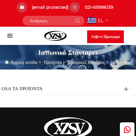
[email protected]
021-69986139
EL
Λάβετε Προσφορά
Ιαπωνικό Στάνταρντ
Αρχική σελίδα
>
Προϊόντα
>
Σφαιρικές Βαλβίδες
>
Ιαπωνικό Στάνταρντ
ΟΛΑ ΤΑ ΠΡΟΪΟΝΤΑ