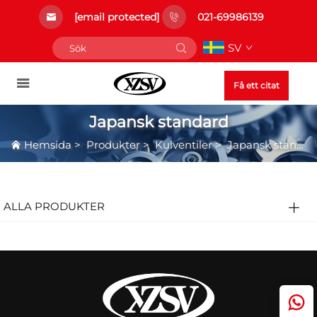
[email protected]
021-69986139
SV
Få ett citat
Japansk standard
Hemsida
>
Produkter
>
Kulventiler
>
Japansk standard
ALLA PRODUKTER