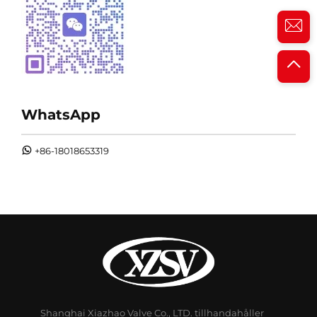
WhatsApp
+86-18018653319
Shanghai Xiazhao Valve Co., LTD. tillhandahåller