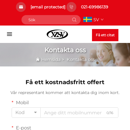
[email protected]
021-69986139
SV
Få ett citat
Kontakta oss
Hemsida
>
Kontakta oss
Få ett kostnadsfritt offert
Vår representant kommer att kontakta dig inom kort.
Mobil
Kod
0/16
E-post