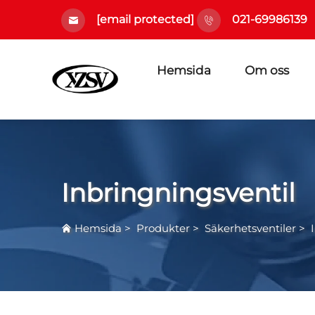
[email protected]
021-69986139
Hemsida
Om oss
Inbringningsventil
Hemsida
>
Produkter
>
Säkerhetsventiler
>