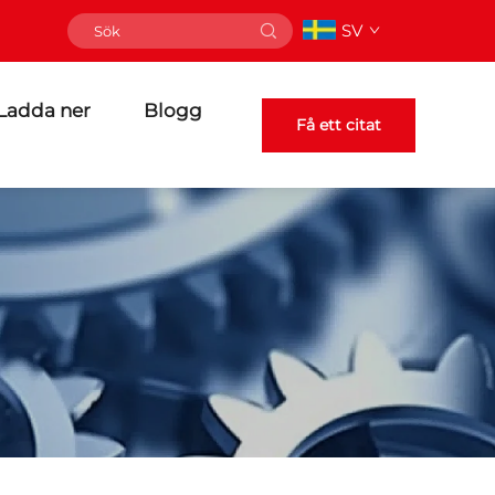
SV
Ladda ner
Blogg
Få ett citat