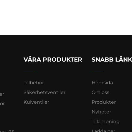
VÅRA PRODUKTER
SNABB LÄN
Tillbehör
Hemsida
Säkerhetsventiler
Om oss
er
Kulventiler
Produkter
ör
Nyheter
Tillämpning
Ladda ner
het. 95