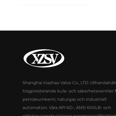
Shanghai Xiazhao Valve Co., LTD. tillhandahåll
högpresterande kula- och säkerhetsventiler f
petroleumkemi, naturgas och industriell
automation. Våra API 6D-, ANSI 600LB- och
eldsäkra konstruktioner garanterar tillförlitlig