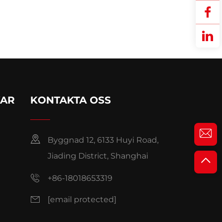
KAR
KONTAKTA OSS
Byggnad 12, 6133 Huyi Road,
Jiading District, Shanghai
+86-18018653319
[email protected]