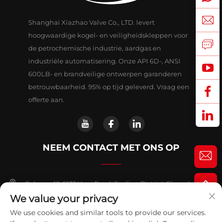
Shanghai Xiazhao Valve Co., LTD. levert
hoogwaardige kogel- en veiligheidskleppen voor
de petrochemische industrie, aardgas en
industriële automatisering. Onze API 6D-, ANSI
600LB- en brandveilige ontwerpen garanderen
betrouwbaarheid. 95% op tijd geleverd. Vraag een
offerte aan.
NEEM CONTACT MET ONS OP
Gebouw 12, 6133 Huyi Road, Jiading District, Shanghai
We value your privacy
+86-18018653319
We use cookies and similar tools to provide our services.