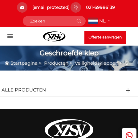
[email protected]
021-69986139
NL
Offerte aanvragen
Geschroefde klep
Startpagina
>
Producten
>
Veiligheidskleppen
>
Geschroefde klep
ALLE PRODUCTEN