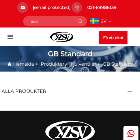
[email protected]
021-69986139
SV
Få ett citat
GB Standard
Hemsida
>
Produkter
>
Kulventiler
>
GB Standard
ALLA PRODUKTER