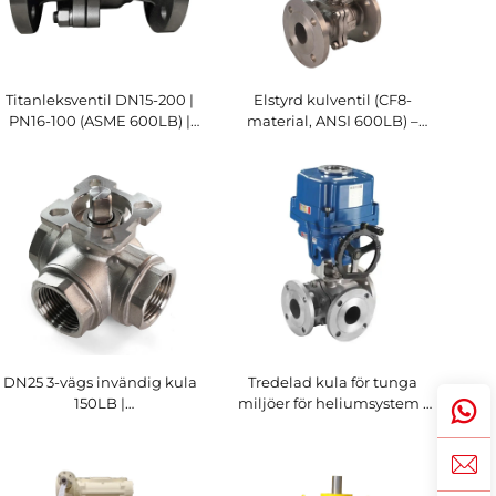
Titanleksventil DN15-200 |
Elstyrd kulventil (CF8-
PN16-100 (ASME 600LB) |
material, ANSI 600LB) –
Korrosionsbeständig för
Högpresterande industriell
hårda medier
lösning för flödesreglering
DN25 3-vägs invändig kula
Tredelad kula för tunga
150LB |
miljöer för heliumsystem |
Luft/vattenflödeskontroll |
DN600 150LB
T-port/L-port för
högtryckskula | Syrafast
automatiseringssystem |
rostfritt stål | L-port/T-port
Manuella/drivna alternativ
konfiguration