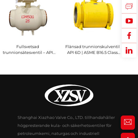
Fullsvetsad
Flänsad trunnionskulventil
trunnionsätesventil – API
API 6D | ASME B16.5 Class
6D, ASME B16.34, brandtät
150-2500 | RTJ/RF yta |
konstruktion
Brandtät Valfri API 607
Shanghai Xiazhao Valve Co., LTD. tillhandahåller
högpresterande kula- och säkerhetsventiler för
petroleumkemi, naturgas och industriell