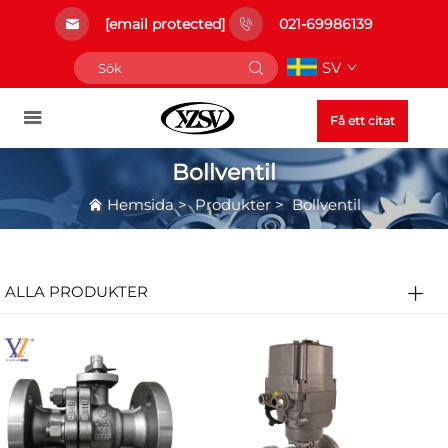
[email protected]
021-69986139
SV
Få ett citat
Bollventil
Hemsida
>
Produkter
>
Bollventil
ALLA PRODUKTER