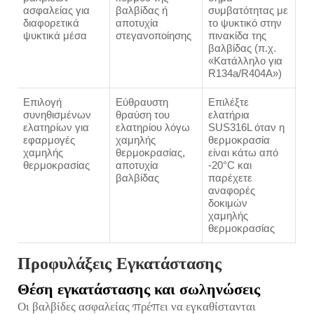
ασφαλείας για
βαλβίδας ή
συμβατότητας με
διαφορετικά
αποτυχία
το ψυκτικό στην
ψυκτικά μέσα
στεγανοποίησης
πινακίδα της
βαλβίδας (π.χ.
«Κατάλληλο για
R134a/R404A»)
Επιλογή
Εύθραυστη
Επιλέξτε
συνηθισμένων
θραύση του
ελατήρια
ελατηρίων για
ελατηρίου λόγω
SUS316L όταν η
εφαρμογές
χαμηλής
θερμοκρασία
χαμηλής
θερμοκρασίας,
είναι κάτω από
θερμοκρασίας
αποτυχία
-20°C και
βαλβίδας
παρέχετε
αναφορές
δοκιμών
χαμηλής
θερμοκρασίας
Προφυλάξεις Εγκατάστασης
Θέση εγκατάστασης και σωληνώσεις
Οι βαλβίδες ασφαλείας πρέπει να εγκαθίστανται