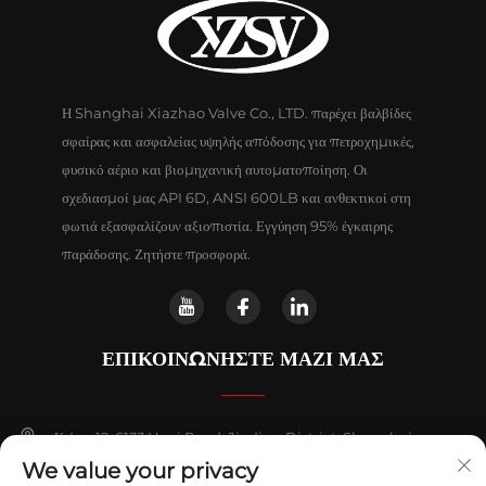
Η Shanghai Xiazhao Valve Co., LTD. παρέχει βαλβίδες
σφαίρας και ασφαλείας υψηλής απόδοσης για πετροχημικές,
φυσικό αέριο και βιομηχανική αυτοματοποίηση. Οι
σχεδιασμοί μας API 6D, ANSI 600LB και ανθεκτικοί στη
φωτιά εξασφαλίζουν αξιοπιστία. Εγγύηση 95% έγκαιρης
παράδοσης. Ζητήστε προσφορά.
ΕΠΙΚΟΙΝΩΝΉΣΤΕ ΜΑΖΊ ΜΑΣ
Κτίριο 12, 6133 Huyi Road, Jiading District, Shanghai
We value your privacy
+86-18018653319