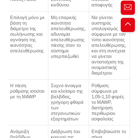
κινδύνου
αποφυγής
Επιλογή μόνο με
Μη επαρκής
Να γίνεται
βάση τη
ικανότητα
αυστηρός
διάμετρο της
απελευθέρωσης,
υπολογισμός
σωλήνωσης και
αδυναμία
σύμφωνα με τον
αγνόηση της
απελευθέρωσης
τύπο ικανότητας
ικανότητας
πίεσης όταν το
απελευθέρωσης,
απελευθέρωσης
σύστημα
και στη συνέχεια
υπερπιεζωθεί
να γίνεται
αντιστοίχιση της
ονομαστικής
διαμέτρου
Η πίεση
Συχνό άνοιγμα
Ρύθμιση
ρύθμισης ισούται
και κλείσιμο της
σύμφωνα με
με τη MAWP
βαλβίδας,
1,05-1,10 φορές
γρήγορη φθορά
το MAWP,
των
διατήρηση
στεγανωτικών
περιθωρίου
εξαρτημάτων
ασφαλείας
Ανάμειξη
Διάβρωση του
Επιβεβαιώστε το
βαλβίδων
κορμού της
σήμα