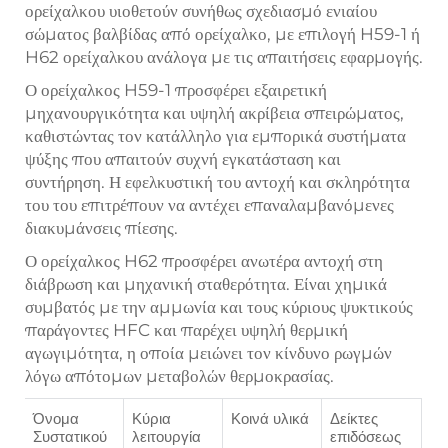
ορείχαλκου υιοθετούν συνήθως σχεδιασμό ενιαίου
σώματος βαλβίδας από ορείχαλκο, με επιλογή H59-1 ή
H62 ορείχαλκου ανάλογα με τις απαιτήσεις εφαρμογής.
Ο ορείχαλκος H59-1 προσφέρει εξαιρετική
μηχανουργικότητα και υψηλή ακρίβεια σπειρώματος,
καθιστώντας τον κατάλληλο για εμπορικά συστήματα
ψύξης που απαιτούν συχνή εγκατάσταση και
συντήρηση. Η εφελκυστική του αντοχή και σκληρότητα
του του επιτρέπουν να αντέχει επαναλαμβανόμενες
διακυμάνσεις πίεσης.
Ο ορείχαλκος H62 προσφέρει ανωτέρα αντοχή στη
διάβρωση και μηχανική σταθερότητα. Είναι χημικά
συμβατός με την αμμωνία και τους κύριους ψυκτικούς
παράγοντες HFC και παρέχει υψηλή θερμική
αγωγιμότητα, η οποία μειώνει τον κίνδυνο ρωγμών
λόγω απότομων μεταβολών θερμοκρασίας.
Όνομα
Κύρια
Κοινά υλικά
Δείκτες
Συστατικού
λειτουργία
επιδόσεως