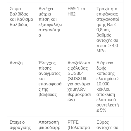
Σώμα
Αντέχει
H59-1 και
Τραχύτητα
Βαλβίδας
μέτρια
H62
επιφάνειας
και Κάθισμα
πίεση και
στεγανοποί
Βαλβίδας
εξασφαλίζει
ησης Ra ≤
στεγανότητ
0,8μm,
α
βαθμός
αντοχής σε
πίεση ≥ 4,0
MPa
Άνοιξη
Έλεγχος
Ανοξείδωτο
Διάρκεια
πίεσης
ς χάλυβας
ζωής
ανοίγματος
SUS304
κόπωσης
και
(SUS316L
ελατηρίου ≥
επαναφορά
για σενάρια
10.000
ς της
χαμηλών
κύκλοι,
βαλβίδας
θερμοκρασι
απόκλιση
ών)
ελαστικού
συντελεστή
≤ 5%
Στοιχείο
Αποτροπή
PTFE
Εύρος
σφράγισης
μικροδιαρρ
(Πολυτετρα
αντοχής σε