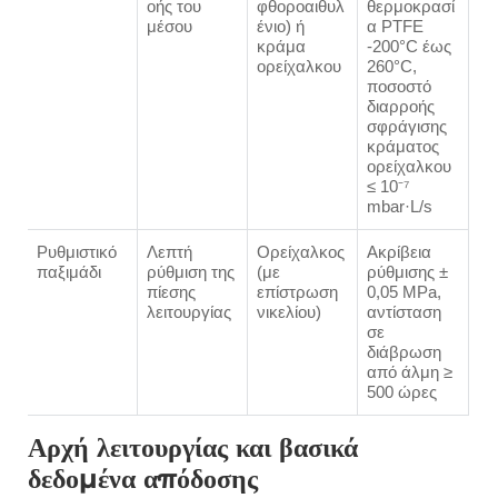
οής του
φθοροαιθυλ
θερμοκρασί
μέσου
ένιο) ή
α PTFE
κράμα
-200°C έως
ορείχαλκου
260°C,
ποσοστό
διαρροής
σφράγισης
κράματος
ορείχαλκου
≤ 10⁻⁷
mbar·L/s
Ρυθμιστικό
Λεπτή
Ορείχαλκος
Ακρίβεια
παξιμάδι
ρύθμιση της
(με
ρύθμισης ±
πίεσης
επίστρωση
0,05 MPa,
λειτουργίας
νικελίου)
αντίσταση
σε
διάβρωση
από άλμη ≥
500 ώρες
Αρχή λειτουργίας και βασικά
δεδομένα απόδοσης