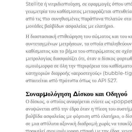
Stellite ή νιτριδιοποίηση, σε εφαρμογές όπου υπά
γεωμετρία του καθίσματος μεταφράζεται απευθείας
από τις πιο συνηθισμένες παράπονα πελατών στο
μονάδες βαλβίδων ασφαλείας με ελατήριο.
Η διαστασιακή επιθεώρηση του σώματος και του 
συντεταγμένων μετρήσεων, τα οποία επαληθεύουν 
καθίσματος και το βήμα του σπειρώματος σε σχέσ
μετρολογίας διασφαλίζει ότι, όταν ο δίσκος φορτω
ομοιόμορφα σε όλη την περιφέρεια του καθίσματος
κατηγοριών διαρροής «αεροστεγούς» (bubble-tig
απαιτείται από πρότυπα όπως το API 527.
Συναρμολόγηση Δίσκου και Οδηγού
Ο δίσκος, ο οποίος αναφέρεται ενίοτε ως «poppet
ανυψώνεται από την έδρα όταν η πίεση του συστήμ
βαλβίδα ασφαλείας με φόρτιση από ελατήριο, ο δίσκ
σε μια απόλυτα αξονική διαδρομή χωρίς να τσακίζ
προκαλεί ανομοιόμορφη επαφή με την έδρα, γεγ