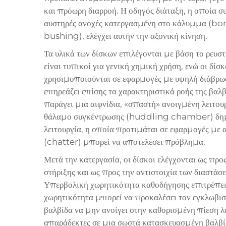
και πρόωρη διαρροή. Η οδηγός διάταξη, η οποία σ
αυστηρές ανοχές κατεργασμένη στο κάλυμμα (bo
bushing), ελέγχει αυτήν την αξονική κίνηση.
Τα υλικά των δίσκων επιλέγονται με βάση το ρευστ
είναι τυπικοί για γενική χημική χρήση, ενώ οι δ
χρησιμοποιούνται σε εφαρμογές με υψηλή διάβρωσ
επηρεάζει επίσης τα χαρακτηριστικά ροής της βαλ
παράγει μια αιφνίδια, «σπαστή» ανοιγμένη λειτου
θάλαμο συγκέντρωσης (huddling chamber) δημι
λειτουργία, η οποία προτιμάται σε εφαρμογές με 
(chatter) μπορεί να αποτελέσει πρόβλημα.
Μετά την κατεργασία, οι δίσκοι ελέγχονται ως προ
στήριξης και ως προς την αντιστοιχία των διαστάσ
Υπερβολική χωρητικότητα καθοδήγησης επιτρέπει 
χωρητικότητα μπορεί να προκαλέσει τον εγκλωβι
βαλβίδα να μην ανοίγει στην καθορισμένη πίεση λε
απαράδεκτες σε μια σωστά κατασκευασμένη βαλβίδ