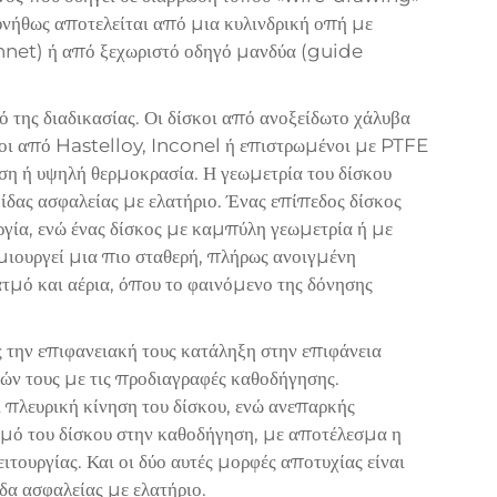
υνήθως αποτελείται από μια κυλινδρική οπή με
nnet) ή από ξεχωριστό οδηγό μανδύα (guide
ό της διαδικασίας. Οι δίσκοι από ανοξείδωτο χάλυβα
ίσκοι από Hastelloy, Inconel ή επιστρωμένοι με PTFE
η ή υψηλή θερμοκρασία. Η γεωμετρία του δίσκου
βίδας ασφαλείας με ελατήριο. Ένας επίπεδος δίσκος
ργία, ενώ ένας δίσκος με καμπύλη γεωμετρία ή με
ουργεί μια πιο σταθερή, πλήρως ανοιγμένη
ατμό και αέρια, όπου το φαινόμενο της δόνησης
ς την επιφανειακή τους κατάληξη στην επιφάνεια
εών τους με τις προδιαγραφές καθοδήγησης.
πλευρική κίνηση του δίσκου, ενώ ανεπαρκής
σμό του δίσκου στην καθοδήγηση, με αποτέλεσμα η
ιτουργίας. Και οι δύο αυτές μορφές αποτυχίας είναι
α ασφαλείας με ελατήριο.