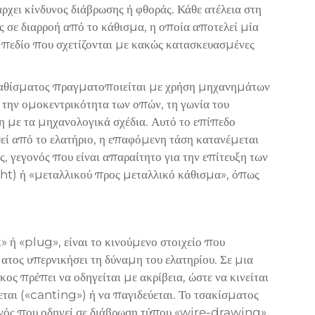
ρχει κίνδυνος διάβρωσης ή φθοράς. Κάθε ατέλεια στη
 σε διαρροή από το κάθισμα, η οποία αποτελεί μία
 πεδίο που σχετίζονται με κακώς κατασκευασμένες
καθίσματος πραγματοποιείται με χρήση μηχανημάτων
την ομοκεντρικότητα των οπών, τη γωνία του
η με τα μηχανολογικά σχέδια. Αυτό το επίπεδο
θεί από το ελατήριο, η επαφόμενη τάση κατανέμεται
, γεγονός που είναι απαραίτητο για την επίτευξη των
ht) ή «μεταλλικού προς μεταλλικό κάθισμα», όπως
» ή «plug», είναι το κινούμενο στοιχείο που
ατος υπερνικήσει τη δύναμη του ελατηρίου. Σε μια
ος πρέπει να οδηγείται με ακρίβεια, ώστε να κινείται
εται («canting») ή να παγιδεύεται. Το τσακίσματος
ονός που οδηγεί σε διάβρωση τύπου «wire-drawing»