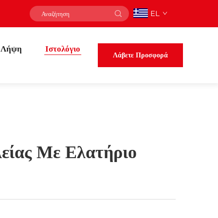
EL
Λήψη
Ιστολόγιο
Λάβετε Προσφορά
είας Με Ελατήριο