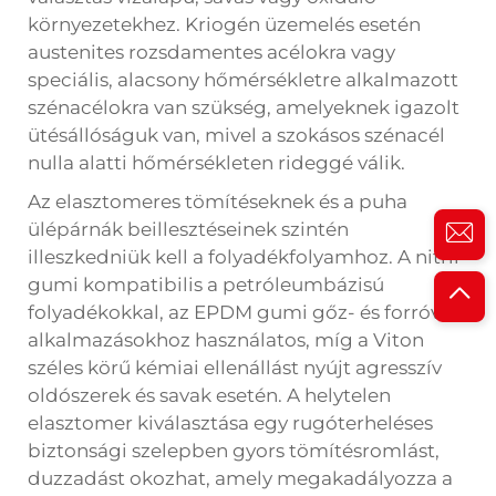
környezetekhez. Kriogén üzemelés esetén
austenites rozsdamentes acélokra vagy
speciális, alacsony hőmérsékletre alkalmazott
szénacélokra van szükség, amelyeknek igazolt
ütésállóságuk van, mivel a szokásos szénacél
nulla alatti hőmérsékleten rideggé válik.
Az elasztomeres tömítéseknek és a puha
ülépárnák beillesztéseinek szintén
illeszkedniük kell a folyadékfolyamhoz. A nitril-
gumi kompatibilis a petróleumbázisú
folyadékokkal, az EPDM gumi gőz- és forróvíz-
alkalmazásokhoz használatos, míg a Viton
széles körű kémiai ellenállást nyújt agresszív
oldószerek és savak esetén. A helytelen
elasztomer kiválasztása egy rugóterheléses
biztonsági szelepben gyors tömítésromlást,
duzzadást okozhat, amely megakadályozza a