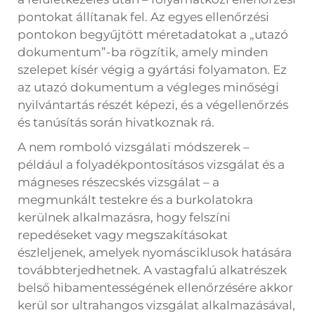
pontokat állítanak fel. Az egyes ellenőrzési
pontokon begyűjtött méretadatokat a „utazó
dokumentum”-ba rögzítik, amely minden
szelepet kísér végig a gyártási folyamaton. Ez
az utazó dokumentum a végleges minőségi
nyilvántartás részét képezi, és a végellenőrzés
és tanúsítás során hivatkoznak rá.
A nem romboló vizsgálati módszerek –
például a folyadékpontosításos vizsgálat és a
mágneses részecskés vizsgálat – a
megmunkált testekre és a burkolatokra
kerülnek alkalmazásra, hogy felszíni
repedéseket vagy megszakításokat
észleljenek, amelyek nyomásciklusok hatására
továbbterjedhetnek. A vastagfalú alkatrészek
belső hibamentességének ellenőrzésére akkor
kerül sor ultrahangos vizsgálat alkalmazásával,