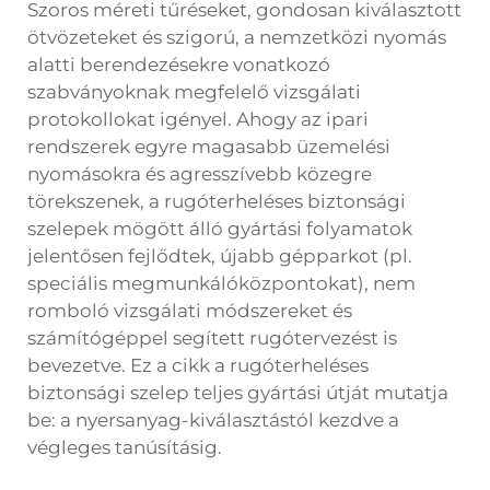
Szoros méreti tűréseket, gondosan kiválasztott
ötvözeteket és szigorú, a nemzetközi nyomás
alatti berendezésekre vonatkozó
szabványoknak megfelelő vizsgálati
protokollokat igényel. Ahogy az ipari
rendszerek egyre magasabb üzemelési
nyomásokra és agresszívebb közegre
törekszenek, a rugóterheléses biztonsági
szelepek mögött álló gyártási folyamatok
jelentősen fejlődtek, újabb gépparkot (pl.
speciális megmunkálóközpontokat), nem
romboló vizsgálati módszereket és
számítógéppel segített rugótervezést is
bevezetve. Ez a cikk a rugóterheléses
biztonsági szelep teljes gyártási útját mutatja
be: a nyersanyag-kiválasztástól kezdve a
végleges tanúsításig.