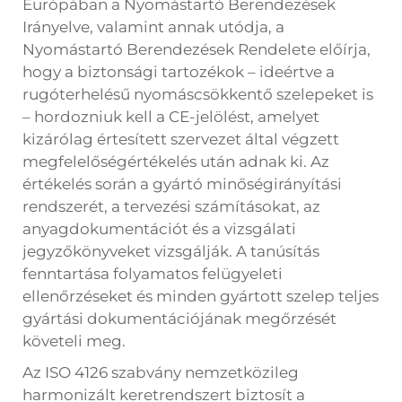
Európában a Nyomástartó Berendezések
Irányelve, valamint annak utódja, a
Nyomástartó Berendezések Rendelete előírja,
hogy a biztonsági tartozékok – ideértve a
rugóterhelésű nyomáscsökkentő szelepeket is
– hordozniuk kell a CE-jelölést, amelyet
kizárólag értesített szervezet által végzett
megfelelőségértékelés után adnak ki. Az
értékelés során a gyártó minőségirányítási
rendszerét, a tervezési számításokat, az
anyagdokumentációt és a vizsgálati
jegyzőkönyveket vizsgálják. A tanúsítás
fenntartása folyamatos felügyeleti
ellenőrzéseket és minden gyártott szelep teljes
gyártási dokumentációjának megőrzését
követeli meg.
Az ISO 4126 szabvány nemzetközileg
harmonizált keretrendszert biztosít a