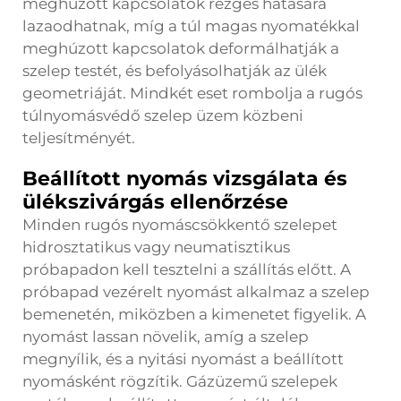
meghúzott kapcsolatok rezgés hatására
lazaodhatnak, míg a túl magas nyomatékkal
meghúzott kapcsolatok deformálhatják a
szelep testét, és befolyásolhatják az ülék
geometriáját. Mindkét eset rombolja a rugós
túlnyomásvédő szelep üzem közbeni
teljesítményét.
Beállított nyomás vizsgálata és
ülékszivárgás ellenőrzése
Minden rugós nyomáscsökkentő szelepet
hidrosztatikus vagy neumatisztikus
próbapadon kell tesztelni a szállítás előtt. A
próbapad vezérelt nyomást alkalmaz a szelep
bemenetén, miközben a kimenetet figyelik. A
nyomást lassan növelik, amíg a szelep
megnyílik, és a nyitási nyomást a beállított
nyomásként rögzítik. Gázüzemű szelepek