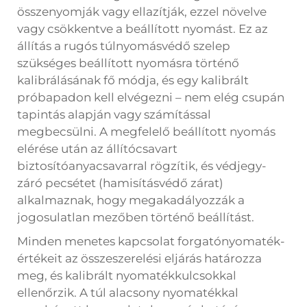
összenyomják vagy ellazítják, ezzel növelve
vagy csökkentve a beállított nyomást. Ez az
állítás a rugós túlnyomásvédő szelep
szükséges beállított nyomásra történő
kalibrálásának fő módja, és egy kalibrált
próbapadon kell elvégezni – nem elég csupán
tapintás alapján vagy számítással
megbecsülni. A megfelelő beállított nyomás
elérése után az állítócsavart
biztosítóanyacsavarral rögzítik, és védjegy-
záró pecsétet (hamisításvédő zárat)
alkalmaznak, hogy megakadályozzák a
jogosulatlan mezőben történő beállítást.
Minden menetes kapcsolat forgatónyomaték-
értékeit az összeszerelési eljárás határozza
meg, és kalibrált nyomatékkulcsokkal
ellenőrzik. A túl alacsony nyomatékkal