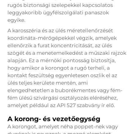
rugós biztonsági szelepekkel kapcsolatos
leggyakoribb ügyfélszolgálati panaszok
egyike.
A karosszéria és az ülés méretellenőrzését
koordináta-mérőgépekkel végzik, amelyek
ellenőrzik a furat koncentricitását, az ülés
szögét és a menetemelkedést a műszaki rajzok
alapján. Ez a mérnöki pontosság biztosítja,
hogy amikor a korongot a rugó terheli, a
kontakt feszültség egyenletesen oszlik el az
ülés teljes kerülete mentén, ami
elengedhetetlen a buborékmentes vagy fém-
fém ülésű szivárgási osztályozás eléréséhez,
amelyet például az API 527 szabvány ír elő.
A korong- és vezetőegység
A korongot, amelyet néha poppet-nek vagy