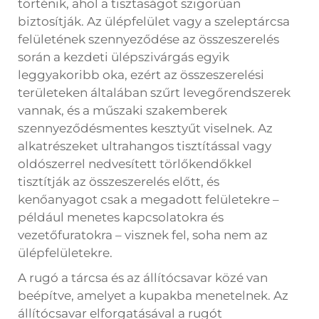
történik, ahol a tisztaságot szigorúan
biztosítják. Az ülépfelület vagy a szeleptárcsa
felületének szennyeződése az összeszerelés
során a kezdeti ülépszivárgás egyik
leggyakoribb oka, ezért az összeszerelési
területeken általában szűrt levegőrendszerek
vannak, és a műszaki szakemberek
szennyeződésmentes kesztyűt viselnek. Az
alkatrészeket ultrahangos tisztítással vagy
oldószerrel nedvesített törlőkendőkkel
tisztítják az összeszerelés előtt, és
kenőanyagot csak a megadott felületekre –
például menetes kapcsolatokra és
vezetőfuratokra – visznek fel, soha nem az
ülépfelületekre.
A rugó a tárcsa és az állítócsavar közé van
beépítve, amelyet a kupakba menetelnek. Az
állítócsavar elforgatásával a rugót