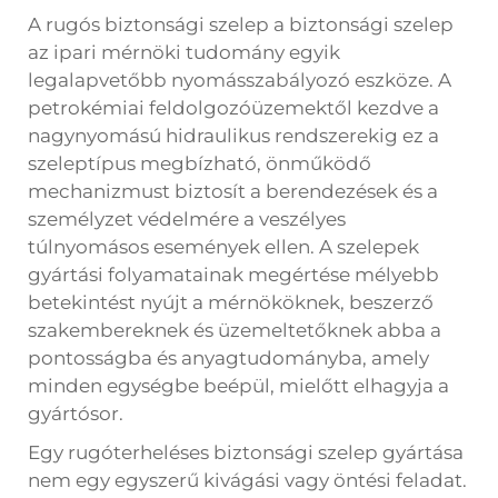
A
rugós biztonsági szelep
a biztonsági szelep
az ipari mérnöki tudomány egyik
legalapvetőbb nyomásszabályozó eszköze. A
petrokémiai feldolgozóüzemektől kezdve a
nagynyomású hidraulikus rendszerekig ez a
szeleptípus megbízható, önműködő
mechanizmust biztosít a berendezések és a
személyzet védelmére a veszélyes
túlnyomásos események ellen. A szelepek
gyártási folyamatainak megértése mélyebb
betekintést nyújt a mérnököknek, beszerző
szakembereknek és üzemeltetőknek abba a
pontosságba és anyagtudományba, amely
minden egységbe beépül, mielőtt elhagyja a
gyártósor.
Egy rugóterheléses biztonsági szelep gyártása
nem egy egyszerű kivágási vagy öntési feladat.