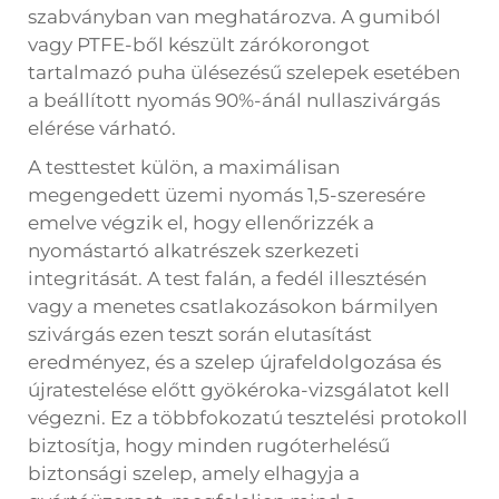
szabványban van meghatározva. A gumiból
vagy PTFE-ből készült zárókorongot
tartalmazó puha ülésezésű szelepek esetében
a beállított nyomás 90%-ánál nullaszivárgás
elérése várható.
A testtestet külön, a maximálisan
megengedett üzemi nyomás 1,5-szeresére
emelve végzik el, hogy ellenőrizzék a
nyomástartó alkatrészek szerkezeti
integritását. A test falán, a fedél illesztésén
vagy a menetes csatlakozásokon bármilyen
szivárgás ezen teszt során elutasítást
eredményez, és a szelep újrafeldolgozása és
újratestelése előtt gyökéroka-vizsgálatot kell
végezni. Ez a többfokozatú tesztelési protokoll
biztosítja, hogy minden rugóterhelésű
biztonsági szelep, amely elhagyja a