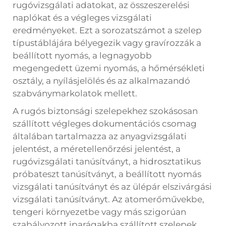
rugóvizsgálati adatokat, az összeszerelési
naplókat és a végleges vizsgálati
eredményeket. Ezt a sorozatszámot a szelep
típustáblájára bélyegezik vagy gravírozzák a
beállított nyomás, a legnagyobb
megengedett üzemi nyomás, a hőmérsékleti
osztály, a nyílásjelölés és az alkalmazandó
szabványmarkolatok mellett.
A rugós biztonsági szelepekhez szokásosan
szállított végleges dokumentációs csomag
általában tartalmazza az anyagvizsgálati
jelentést, a méretellenőrzési jelentést, a
rugóvizsgálati tanúsítványt, a hidrosztatikus
próbateszt tanúsítványt, a beállított nyomás
vizsgálati tanúsítványt és az ülépár elszivárgási
vizsgálati tanúsítványt. Az atomerőművekbe,
tengeri környezetbe vagy más szigorúan
szabályozott iparágakba szállított szelepek