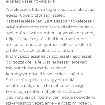
előírások szerint vágják ki.
A szelepszék talán a legkritikusabb felület az
egész rugós biztonsági szelep
összeszerelésében. Zárt állásban tökéletesen
szivárgásmentes tömítést kell biztosítania a
szeleptárcsával szemben, ugyanakkor gyors,
teljes átjáratú nyitást kell lehetővé tennie,
amikor a rendszer nyomása eléri a beállított
értéket. A szék felületeit általában
finomcsiszolással és csiszolással (lapolással)
dolgozzák fel, a felületi érdesség értékeit
mikroinch-ban mérik, és olyan
keménységnövelő kezeléseket – például
Stellite rétegfelvitelt vagy nitridálást –
alkalmaznak, ahol a felület kopása vagy
korróziója problémát jelenthet. A szék
geometriájában bármilyen hibája közvetlenül
szivárgáshoz vezet, amely a rossz minőségű