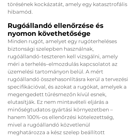
törésének kockázatát, amely egy katasztrofális
hibamód.
Rugóállandó ellenőrzése és
nyomon követhetősége
Minden rugót, amelyet egy rugóterheléses
biztonsági szelepben használnak,
rugóállandó-teszteren kell vizsgálni, amely
méri a terhelés–elmozdulás kapcsolatot az
üzemelési tartományon belül. A mért
rugóállandó összehasonlításra kerül a tervezési
specifikációval, és azokat a rugókat, amelyek a
megengedett tűrésmezőn kívül esnek,
elutasítják. Ez nem mintavételi eljárás a
minőségtudatos gyártási környezetben –
hanem 100%-os ellenőrzési kötelezettség,
mivel a rugóállandó közvetlenül
meghatározza a kész szelep beállított