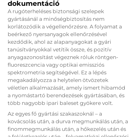
dokumentáció
A rugóterheléses biztonsági szelepek
gyártásánál a minőségbiztosítás nem
korlátozódik a végellenőrzésre. A folyamat a
beérkező nyersanyagok ellenőrzésével
kezdődik, ahol az alapanyagokat a gyári
tanúsítványokkal vetítik össze, és pozitív
anyagazonosítást végeznek róluk röntgen-
fluoreszcencia vagy optikai emissziós
spektrometria segítségével. Ez a lépés
megakadályozza a helytelen ötvözetek
véletlen alkalmazását, amely ismert hibamód
a nyomástartó berendezések gyártásában, és
több nagyobb ipari baleset gyökere volt.
Az egyes fő gyártási szakaszoknál – a
kovácsolás után, a durva megmunkálás után, a
finommegmunkálás után, a hőkezelés után és
a felületkezelés után – folyamatközi ellenőrzési