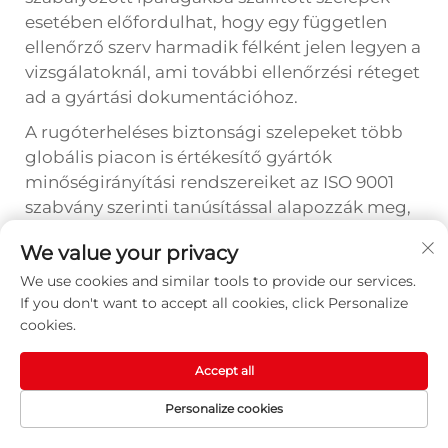
esetében előfordulhat, hogy egy független
ellenőrző szerv harmadik félként jelen legyen a
vizsgálatoknál, ami további ellenőrzési réteget
ad a gyártási dokumentációhoz.
A rugóterheléses biztonsági szelepeket több
globális piacon is értékesítő gyártók
minőségirányítási rendszereiket az ISO 9001
szabvány szerinti tanúsítással alapozzák meg,
amelyhez további tanúsítások – például ASME
We value your privacy
U-bélyeg, PED Modul H vagy SIL-tanúsítás
We use cookies and similar tools to provide our services.
funkcionális biztonsági alkalmazásokhoz –
If you don't want to accept all cookies, click Personalize
kapcsolódnak. Ezek a tanúsítások nem csupán
cookies.
marketingeszközök – dokumentált
bizonyítékot szolgáltatnak arról, hogy a
Accept all
gyártási folyamatok, az ellenőrzési rendszerek
és a személyzet szakértelem-szintje megfelel a
Personalize cookies
nyomástartó berendezések biztonságára
KEZDŐLAP
TERMÉKEK
E-MAIL
TELEFON