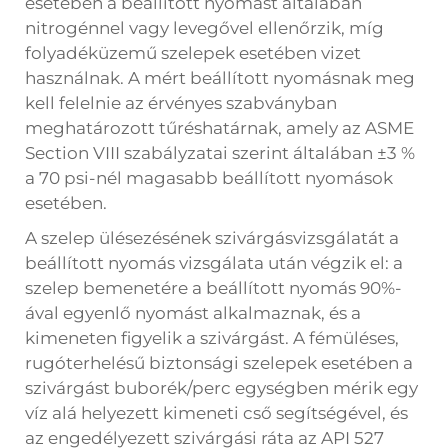
esetében a beállított nyomást általában
nitrogénnel vagy levegővel ellenőrzik, míg
folyadéküzemű szelepek esetében vizet
használnak. A mért beállított nyomásnak meg
kell felelnie az érvényes szabványban
meghatározott tűréshatárnak, amely az ASME
Section VIII szabályzatai szerint általában ±3 %
a 70 psi-nél magasabb beállított nyomások
esetében.
A szelep ülésezésének szivárgásvizsgálatát a
beállított nyomás vizsgálata után végzik el: a
szelep bemenetére a beállított nyomás 90%-
ával egyenlő nyomást alkalmaznak, és a
kimeneten figyelik a szivárgást. A fémüléses,
rugóterhelésű biztonsági szelepek esetében a
szivárgást buborék/perc egységben mérik egy
víz alá helyezett kimeneti cső segítségével, és
az engedélyezett szivárgási ráta az API 527