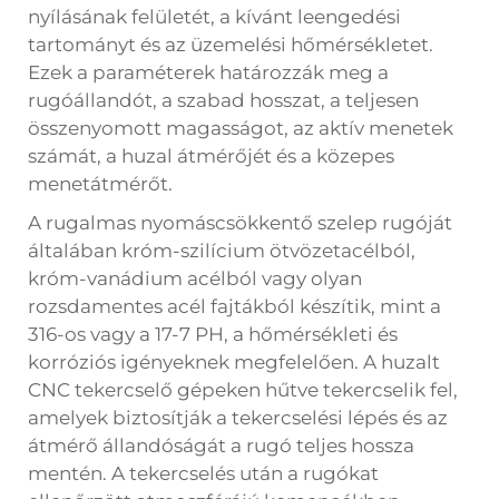
nyílásának felületét, a kívánt leengedési
tartományt és az üzemelési hőmérsékletet.
Ezek a paraméterek határozzák meg a
rugóállandót, a szabad hosszat, a teljesen
összenyomott magasságot, az aktív menetek
számát, a huzal átmérőjét és a közepes
menetátmérőt.
A rugalmas nyomáscsökkentő szelep rugóját
általában króm-szilícium ötvözetacélból,
króm-vanádium acélból vagy olyan
rozsdamentes acél fajtákból készítik, mint a
316-os vagy a 17-7 PH, a hőmérsékleti és
korróziós igényeknek megfelelően. A huzalt
CNC tekercselő gépeken hűtve tekercselik fel,
amelyek biztosítják a tekercselési lépés és az
átmérő állandóságát a rugó teljes hossza
mentén. A tekercselés után a rugókat