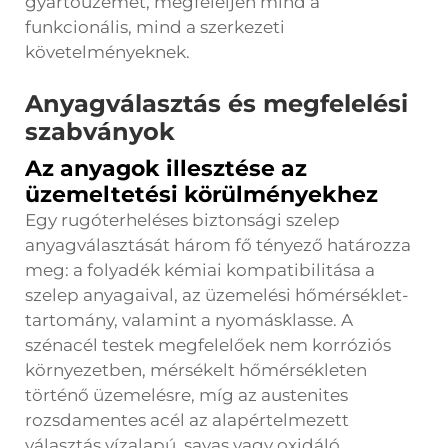
gyártóüzemet, megfeleljen mind a
funkcionális, mind a szerkezeti
követelményeknek.
Anyagválasztás és megfelelési
szabványok
Az anyagok illesztése az
üzemeltetési körülményekhez
Egy rugóterheléses biztonsági szelep
anyagválasztását három fő tényező határozza
meg: a folyadék kémiai kompatibilitása a
szelep anyagaival, az üzemelési hőmérséklet-
tartomány, valamint a nyomásklasse. A
szénacél testek megfelelőek nem korróziós
környezetben, mérsékelt hőmérsékleten
történő üzemelésre, míg az austenites
rozsdamentes acél az alapértelmezett
választás vízalapú, savas vagy oxidáló