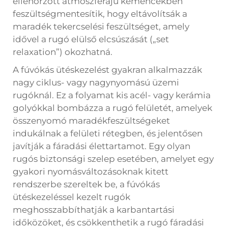
ellenőrzött atmoszférájú kemencékben
feszültségmentesítik, hogy eltávolítsák a
maradék tekercselési feszültséget, amely
idővel a rugó elülső elcsúszását („set
relaxation”) okozhatná.
A fúvókás ütéskezelést gyakran alkalmazzák
nagy ciklus- vagy nagynyomású üzemi
rugóknál. Ez a folyamat kis acél- vagy kerámia
golyókkal bombázza a rugó felületét, amelyek
összenyomó maradékfeszültségeket
indukálnak a felületi rétegben, és jelentősen
javítják a fáradási élettartamot. Egy olyan
rugós biztonsági szelep esetében, amelyet egy
gyakori nyomásváltozásoknak kitett
rendszerbe szereltek be, a fúvókás
ütéskezeléssel kezelt rugók
meghosszabbíthatják a karbantartási
időközöket, és csökkenthetik a rugó fáradási