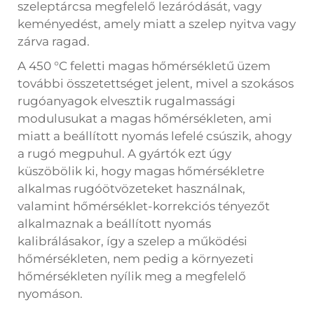
szeleptárcsa megfelelő lezáródását, vagy
keményedést, amely miatt a szelep nyitva vagy
zárva ragad.
A 450 °C feletti magas hőmérsékletű üzem
további összetettséget jelent, mivel a szokásos
rugóanyagok elvesztik rugalmassági
modulusukat a magas hőmérsékleten, ami
miatt a beállított nyomás lefelé csúszik, ahogy
a rugó megpuhul. A gyártók ezt úgy
küszöbölik ki, hogy magas hőmérsékletre
alkalmas rugóötvözeteket használnak,
valamint hőmérséklet-korrekciós tényezőt
alkalmaznak a beállított nyomás
kalibrálásakor, így a szelep a működési
hőmérsékleten, nem pedig a környezeti
hőmérsékleten nyílik meg a megfelelő
nyomáson.