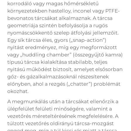
korrodáló vagy magas hőmérsékletű
környezetekben hastelloy, inconel vagy PTFE-
bevonatos tárcsákat alkalmaznak. A tárcsa
geometriája szintén befolyásolja a rugós
nyomáscsökkentő szelep átfolyási jellemzőit.
Egy sík tárcsa éles, gyors („snap-action”)
nyitást eredményez, míg egy megformázott
vagy „huddling chamber” (összegyűjtő kamra)
típusú tárcsa kialakítása stabilabb, teljes
nyitású működést biztosít, amelyet elsősorban
gőz- és gázalkalmazásoknál részesítenek
előnyben, ahol a rezgés („chatter”) problémát
okozhat.
A megmunkálás után a tárcsákat ellenőrzik a
ülépfelület felületi minőségére, valamint a
vezetőrés méreteltérésének megfelelésére. A
túlzott vezetőrés oldirányú tárcsa-mozgást
enged meg, míg a túl kicsi rés miatt a tárcsa