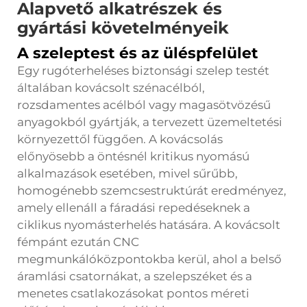
Alapvető alkatrészek és
gyártási követelményeik
A szeleptest és az üléspfelület
Egy rugóterheléses biztonsági szelep testét
általában kovácsolt szénacélból,
rozsdamentes acélból vagy magasötvözésű
anyagokból gyártják, a tervezett üzemeltetési
környezettől függően. A kovácsolás
előnyösebb a öntésnél kritikus nyomású
alkalmazások esetében, mivel sűrűbb,
homogénebb szemcsestruktúrát eredményez,
amely ellenáll a fáradási repedéseknek a
ciklikus nyomásterhelés hatására. A kovácsolt
fémpánt ezután CNC
megmunkálóközpontokba kerül, ahol a belső
áramlási csatornákat, a szelepszéket és a
menetes csatlakozásokat pontos méreti