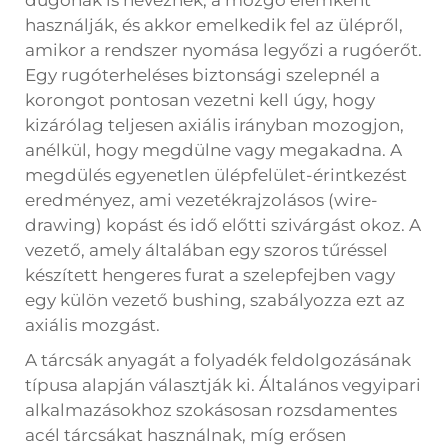
dugónak is neveznek, a mozgó elemként
használják, és akkor emelkedik fel az ülépről,
amikor a rendszer nyomása legyőzi a rugóerőt.
Egy rugóterheléses biztonsági szelepnél a
korongot pontosan vezetni kell úgy, hogy
kizárólag teljesen axiális irányban mozogjon,
anélkül, hogy megdülne vagy megakadna. A
megdülés egyenetlen ülépfelület-érintkezést
eredményez, ami vezetékrajzolásos (wire-
drawing) kopást és idő előtti szivárgást okoz. A
vezető, amely általában egy szoros tűréssel
készített hengeres furat a szelepfejben vagy
egy külön vezető bushing, szabályozza ezt az
axiális mozgást.
A tárcsák anyagát a folyadék feldolgozásának
típusa alapján választják ki. Általános vegyipari
alkalmazásokhoz szokásosan rozsdamentes
acél tárcsákat használnak, míg erősen