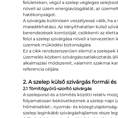
felületeken, végül a szelep végleges selejt
növeli az üzem energiavizsgálatát, az üzemelt
hatékonyságot.
A szivárgás különösen veszélyessé válik, ha 
maradékhatású. Az irányíthatatlan külső szivá
berendezések korrózióját, csökkenti az éle
felül a szelep szivárgása növeli a tervezetlen 
üzemek működési biztonságára.
Ez a cikk rendszerszerűen elemzi a szelepek k
üzemelés közbeni szivárgáscsatlakoztatás (élő 
alkalmazási módszereit, valamint szakmai ka
referencia céljára.
2. A szelep külső szivárgás formái é
2.1 Tömítőgyűrű-szorító szivárgás
A szeleporsó és a tömítés közötti relatív moz
folyamatosan bekövetkeznek a szelep napi üz
hőmérséklet-, nyomás- és közegtulajdonság-vá
szelep leginkább szivárgáshajlamos része leg