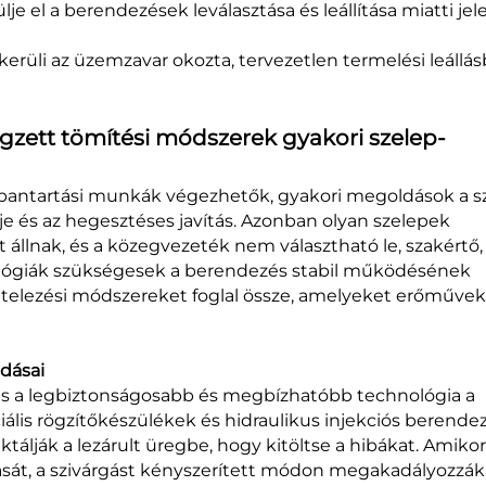
e el a berendezések leválasztása és leállítása miatti jel
kerüli az üzemzavar okozta, tervezetlen termelési leállás
égzett tömítési módszerek gyakori szelep-
bantartási munkák végezhetők, gyakori megoldások a s
je és az hegesztéses javítás. Azonban olyan szelepek
állnak, és a közegvezeték nem választható le, szakértő,
ológiák szükségesek a berendezés stabil működésének
 kivitelezési módszereket foglal össze, amelyeket erőműv
dásai
tés a legbiztonságosabb és megbízhatóbb technológia a
iális rögzítőkészülékek és hidraulikus injekciós berende
álják a lezárult üregbe, hogy kitöltse a hibákat. Amikor
át, a szivárgást kényszerített módon megakadályozzák.