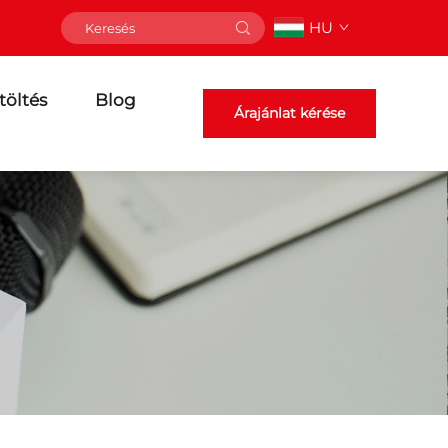
HU
töltés
Blog
Árajánlat kérése