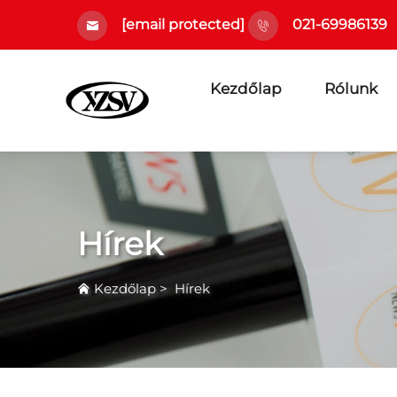
[email protected]
021-69986139
Kezdőlap
Rólunk
Hírek
Kezdőlap
>
Hírek