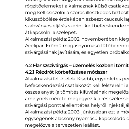
rögzítőelemeket alkalmaznak külső csatlakoz
meg kell csiszolni a szoros illeszkedés bizto
kiküszöbölése érdekében azbesztkaucsuk lapok
szabványos eljárás szerint kell befecskendezni
átkapcsolni a szelepet.
Alkalmazási példa: 2002. novemberében kiegé
Acélipari Erőmű magasnyomású fűtőberende
szivárgásának javítására, és egyetlen próbálko
4.2 Flanszszivárgás – üzemelés közbeni tömít
4.2.1 Rézdrót körbefűzéses módszer
Alkalmazási feltételek: Kisebb, egyenletes 
befecskendezési csatlakozót kell felszerelni 
összes anyát (a tömítés kifúvásának megelő
amelynek mérete megegyezik a rés szélességév
szivárgási ponttal ellentétes helyről injektálj
Alkalmazási példa: 2003. júniusában ezt a mód
egységének alacsony nyomású kapcsolódó cs
megelőzve a tervezetlen leállást.