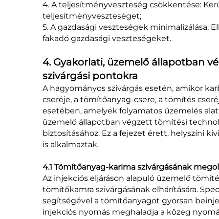
4. A teljesítményveszteség csökkentése: Kerülj
teljesítményveszteséget;
5. A gazdasági veszteségek minimalizálása: El
fakadó gazdasági veszteségeket.
4. Gyakorlati, üzemelő állapotban v
szivárgási pontokra
A hagyományos szivárgás esetén, amikor kar
cseréje, a tömítőanyag-csere, a tömítés cseré
esetében, amelyek folyamatos üzemelés alatt 
üzemelő állapotban végzett tömítési techn
biztosításához. Ez a fejezet érett, helyszíni
is alkalmaztak.
4.1 Tömítőanyag-karima szivárgásának megol
Az injekciós eljáráson alapuló üzemelő tömí
tömítőkamra szivárgásának elhárítására. Spec
segítségével a tömítőanyagot gyorsan beinjekt
injekciós nyomás meghaladja a közeg nyomás