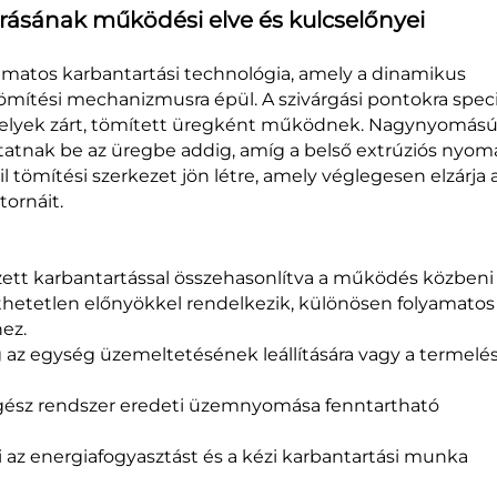
árásának működési elve és kulcselőnyei
amatos karbantartási technológia, amely a dinamikus
ömítési mechanizmusra épül. A szivárgási pontokra speci
amelyek zárt, tömített üregként működnek. Nagynyomás
tatnak be az üregbe addig, amíg a belső extrúziós nyom
il tömítési szerkezet jön létre, amely véglegesen elzárja 
tornáit.
tt karbantartással összehasonlítva a működés közbeni
íthetetlen előnyökkel rendelkezik, különösen folyamatos
ez.
 az egység üzemeltetésének leállítására vagy a termelés
gész rendszer eredeti üzemnyomása fenntartható
 az energiafogyasztást és a kézi karbantartási munka