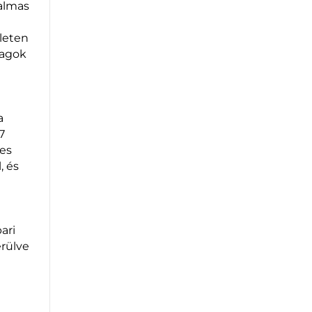
galmas
leten
yagok
a
7
-es
, és
ari
rülve