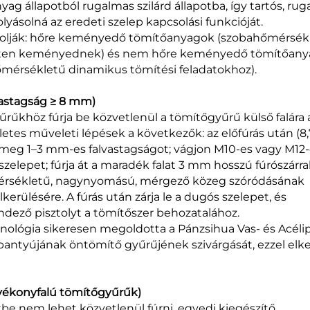
ag állapotból rugalmas szilárd állapotba, így tartós, ru
lyásolná az eredeti szelep kapcsolási funkcióját.
orolják: hőre keményedő tömítőanyagok (szobahőmérsék
leten keményednek) és nem hőre keményedő tömítőan
őmérsékletű dinamikus tömítési feladatokhoz).
lvastagság ≥ 8 mm)
űkhöz fúrja be közvetlenül a tömítőgyűrű külső falára 
letes műveleti lépések a következők: az előfúrás után (8,
 meg 1–3 mm-es falvastagságot; vágjon M10-es vagy M12
szelepet; fúrja át a maradék falat 3 mm hosszú fúrószárral
őmérsékletű, nagynyomású, mérgező közeg szóródásának
erülésére. A fúrás után zárja le a dugós szelepet, és
ező pisztolyt a tömítőszer behozatalához.
hnológia sikeresen megoldotta a Pánzsihua Vas- és Acélip
ntyújának öntömítő gyűrűjének szivárgását, ezzel elke
vékonyfalú tömítőgyűrűk)
e nem lehet közvetlenül fúrni, egyedi kiegészítő