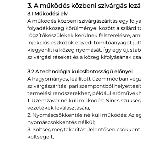
3. A működés közbeni szivárgás lez
3.1 Működési elv
A működés közbeni szivárgászárítás egy foly
folyadékközeg körülményei között a szilárd t
rögzítőkészülékek kerülnek felszerelésre, 
injekciós eszközök egyedi tömítőanyagot jut
kiegyenlíti a közeg nyomását. Így egy új, stab
szivárgási réseket és a közeg kifolyásának csa
3.2 A technológia kulcsfontosságú előnyei
A hagyományos, leállított üzemmódban végze
szivárgászárítás ipari szempontból helyettes
termelési rendszerekhez, például erőművekh
1. Üzemzavar nélküli működés: Nincs szükség
vezetékek leválasztására;
2. Nyomáscsökkentés nélküli működés: Az e
nyomáscsökkentés nélkül;
3. Költségmegtakarítás: Jelentősen csökkenti
költségeit;