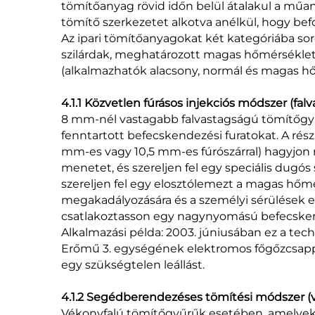
tömítőanyag rövid időn belül átalakul a műany
tömítő szerkezetet alkotva anélkül, hogy befo
Az ipari tömítőanyagokat két kategóriába s
szilárdak, meghatározott magas hőmérsék
(alkalmazhatók alacsony, normál és magas h
4.1.1 Közvetlen fúrásos injekciós módszer (fa
8 mm-nél vastagabb falvastagságú tömítőgyűr
fenntartott befecskendezési furatokat. A rész
mm-es vagy 10,5 mm-es fúrószárral) hagyjon
menetet, és szereljen fel egy speciális dugós 
szereljen fel egy elosztólemezt a magas h
megakadályozására és a személyi sérülések elk
csatlakoztasson egy nagynyomású befecskend
Alkalmazási példa: 2003. júniusában ez a tec
Erőmű 3. egységének elektromos főgőzcsappa
egy szükségtelen leállást.
4.1.2 Segédberendezéses tömítési módszer (
Vékonyfalú tömítőgyűrűk esetében, amelyekb