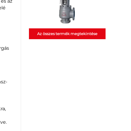
 és az
elé
a
Az összes termék megtekintése
rgás
nsz-
ra,
ve.