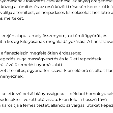
si nyomásának fokozatos csökkenése, az anyag öregedése
közeg a tömítés és az orsó közötti résekön keresztül kif
olítja a tömítést, és horpadásos karcolásokat hoz létre 
ás mértékét.
si erején alapul, amely összenyomja a tömítőgyűrűt, és
t a közeg kifolyásának megakadályozására. A flanszszivá
a flanszfelszín megfelelőtlen érdessége;
regedés, rugalmasságvesztés és felületi repedések;
ú távú üzemelési nyomás alatt;
ett tömítés, egyenetlen csavarkiemelő erő és eltolt fla
dményeznek.
án keletkező belső hiányosságokra – például homoklyukak
edésekre – vezethető vissza. Ezen felül a hosszú távú
károsítja a fémes testet, állandó szivárgási utakat képez