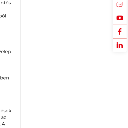
entős
ból
zelep
ekben
zések
 az
 A