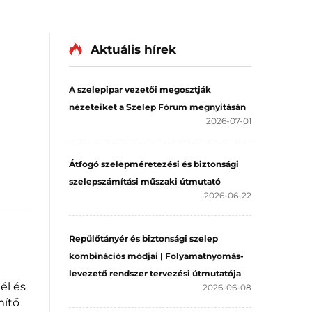
Aktuális hírek
A szelepipar vezetői megosztják
nézeteiket a Szelep Fórum megnyitásán
2026-07-01
Átfogó szelepméretezési és biztonsági
szelepszámítási műszaki útmutató
2026-06-22
Repülőtányér és biztonsági szelep
kombinációs módjai | Folyamatnyomás-
levezető rendszer tervezési útmutatója
él és
2026-06-08
mítő