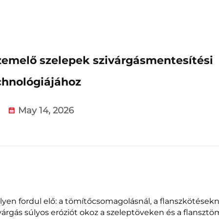
zemelő szelepek szivárgásmentesítési
chnológiájához
May 14, 2026
lyen fordul elő: a tömítőcsomagolásnál, a flanszkötésekn
ivárgás súlyos eróziót okoz a szeleptöveken és a flansztö