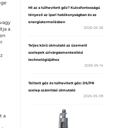
ége
Mi az a túlhevített gőz? Kulcsfontosságú
tényező az ipari hatékonyságban és az
 vagy
energiatermelésben
2026-05-26
tja a
zen
ri
Teljes körű útmutató az üzemelő
szelepek szivárgásmentesítési
az
technológiájához
2026-05-14
Telített gőz és túlhevített gőz: DS/PR
szelep számítási útmutató
2026-05-09
t a