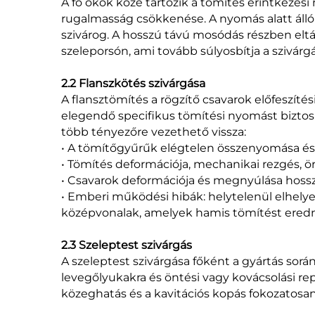
A fő okok közé tartozik a tömítés érintkezé
rugalmasság csökkenése. A nyomás alatt álló 
szivárog. A hosszú távú mosódás részben eltáv
szeleporsón, ami tovább súlyosbítja a szivárg
2.2 Flanszkötés szivárgása
A flansztömítés a rögzítő csavarok előfeszíté
elegendő specifikus tömítési nyomást biztosí
több tényezőre vezethető vissza:
• A tömítőgyűrűk elégtelen összenyomása és 
• Tömítés deformációja, mechanikai rezgés, ö
• Csavarok deformációja és megnyúlása hossz
• Emberi működési hibák: helytelenül elhelyez
középvonalak, amelyek hamis tömítést ere
2.3 Szeleptest szivárgás
A szeleptest szivárgása főként a gyártás sor
levegőlyukakra és öntési vagy kovácsolási rep
közeghatás és a kavitációs kopás fokozatosan 