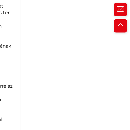
at
s tér
a
n
zának
rre az
a
.
l