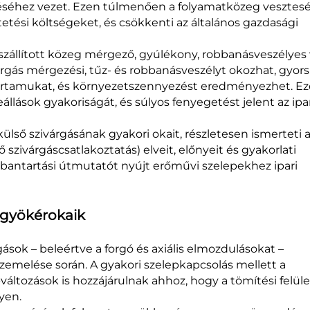
ezéséhez vezet. Ezen túlmenően a folyamatközeg vesztes
etési költségeket, és csökkenti az általános gazdasági
a szállított közeg mérgező, gyúlékony, robbanásveszélyes
rgás mérgezési, tűz- és robbanásveszélyt okozhat, gyorsí
ttartamukat, és környezetszennyezést eredményezhet. E
leállások gyakoriságát, és súlyos fenyegetést jelent az ipa
ülső szivárgásának gyakori okait, részletesen ismerteti 
szivárgáscsatlakoztatás) elveit, előnyeit és gyakorlati
rbantartási útmutatót nyújt erőművi szelepekhez ipari
s gyökérokaik
gások – beleértve a forgó és axiális elmozdulásokat –
emelése során. A gyakori szelepkapcsolás mellett a
ltozások is hozzájárulnak ahhoz, hogy a tömítési felüle
yen.