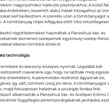
óként nagynyomású injekciós pisztolyokhoz. A külső fal
sítása érdekében; összetett alakú házak hézagaihoz az üre
at kell beilleszteni. A szerelés után a tömítőanyagot 
. A tömítőanyag teljes kifagyása előtt tilos tetszőlegese
szítő rögzítőelemeket használtak a Pánzsihua Vas- és
zésének bemeneti szelepének egyensúly-szelep-flans
zással sikeres tömítést értek el.
ési technológia
peremrések és alacsony-közepes nyomás. Legalább két
a szétszerelt csavarokra úgy, hogy ne lazítsák meg egysze
zése érdekében). A peremrésbe rézdrótot ágyaznak be,
el, így zárt, tömített üreg jön létre. A tömítőanyagot 
ák, majd fokozatosan haladnak a szivárgás forrása felé.
szert alkalmazták a Pánzsihua Vas- és Acélipari Erőmű 1
övének függőleges peremszivárgásának javítására, ezze