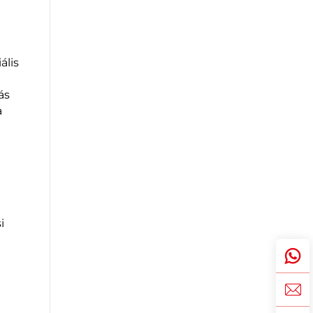
ális
ú
ás
a
i