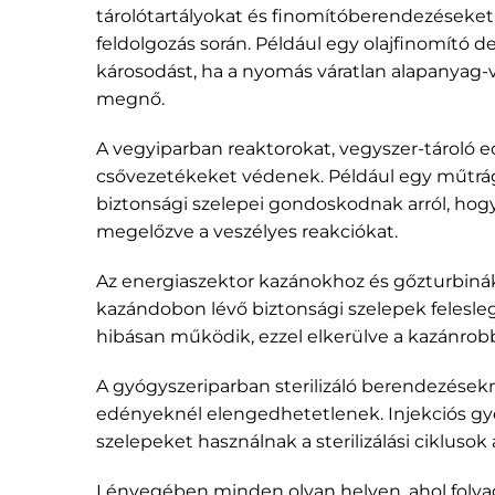
tárolótartályokat és finomítóberendezéseket 
feldolgozás során. Például egy olajfinomító d
károsodást, ha a nyomás váratlan alapanyag-
megnő.
A vegyiparban reaktorokat, vegyszer-tároló e
csővezetékeket védenek. Például egy műtrág
biztonsági szelepei gondoskodnak arról, hog
megelőzve a veszélyes reakciókat.
Az energiaszektor kazánokhoz és gőzturbiná
kazándobon lévő biztonsági szelepek felesleg
hibásan működik, ezzel elkerülve a kazánrob
A gyógyszeriparban sterilizáló berendezésekn
edényeknél elengedhetetlenek. Injekciós gyóg
szelepeket használnak a sterilizálási ciklusok
Lényegében minden olyan helyen, ahol folyad