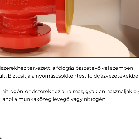
dszerekhez tervezett, a földgáz összetevőivel szemben
zült. Biztosítja a nyomáscsökkentést földgázvezetékekbe
és nitrogénrendszerekhez alkalmas, gyakran használják o
a, ahol a munkaközeg levegő vagy nitrogén.