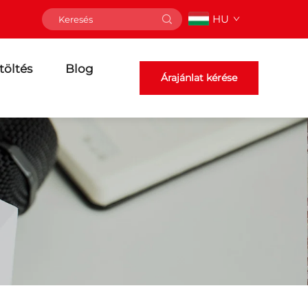
HU
töltés
Blog
Árajánlat kérése