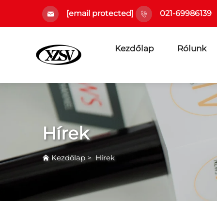
[email protected]
021-69986139
Kezdőlap
Rólunk
Hírek
Kezdőlap
>
Hírek