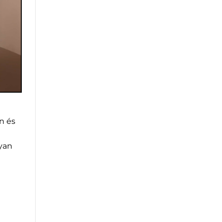
n és
lyan