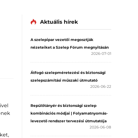
Aktuális hírek
A szelepipar vezetői megosztják
nézeteiket a Szelep Fórum megnyitásán
2026-07-01
Átfogó szelepméretezési és biztonsági
szelepszámítási műszaki útmutató
2026-06-22
ivel
Repülőtányér és biztonsági szelep
ének
kombinációs módjai | Folyamatnyomás-
levezető rendszer tervezési útmutatója
2026-06-08
ket,