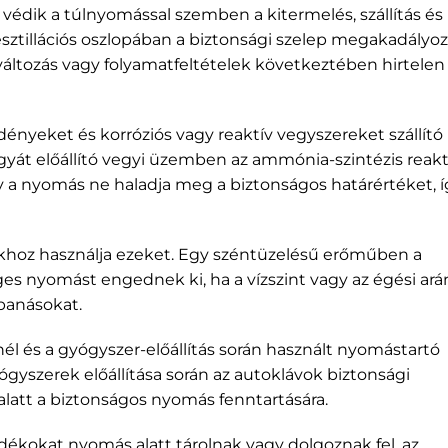
védik a túlnyomással szemben a kitermelés, szállítás és
esztillációs oszlopában a biztonsági szelep megakadályoz
változás vagy folyamatfeltételek következtében hirtelen
dényeket és korróziós vagy reaktív vegyszereket szállító
yát előállító vegyi üzemben az ammónia-szintézis reak
y a nyomás ne haladja meg a biztonságos határértéket, í
khoz használja ezeket. Egy széntüzelésű erőműben a
es nyomást engednek ki, ha a vízszint vagy az égési ará
banásokat.
él és a gyógyszer-előállítás során használt nyomástartó
yszerek előállítása során az autoklávok biztonsági
 alatt a biztonságos nyomás fenntartására.
ékokat nyomás alatt tárolnak vagy dolgoznak fel, az