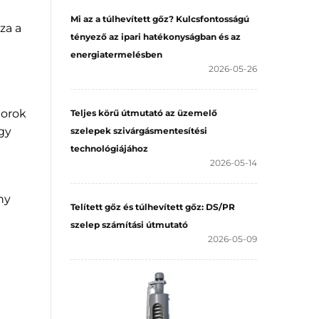
Mi az a túlhevített gőz? Kulcsfontosságú
za a
tényező az ipari hatékonyságban és az
energiatermelésben
2026-05-26
torok
Teljes körű útmutató az üzemelő
gy
szelepek szivárgásmentesítési
technológiájához
2026-05-14
ny
Telített gőz és túlhevített gőz: DS/PR
szelep számítási útmutató
2026-05-09