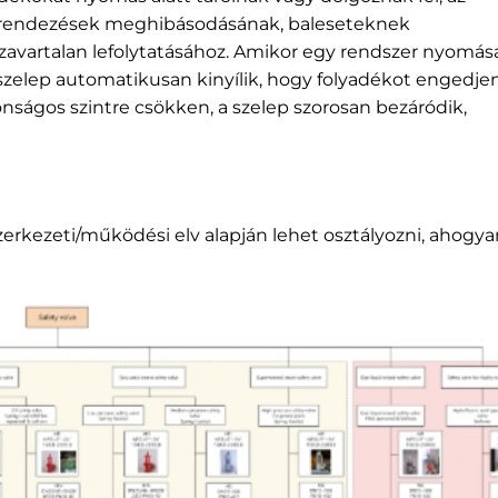
erendezések meghibásodásának, baleseteknek
zavartalan lefolytatásához. Amikor egy rendszer nyomás
 szelep automatikusan kinyílik, hogy folyadékot engedjen
ságos szintre csökken, a szelep szorosan bezáródik,
zerkezeti/működési elv alapján lehet osztályozni, ahogya