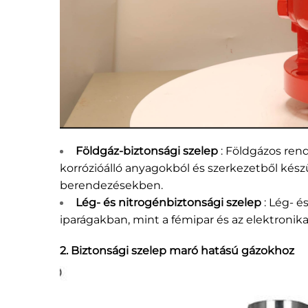
Földgáz-biztonsági szelep
: Földgázos ren
korrózióálló anyagokból és szerkezetből kés
berendezésekben.
Lég- és nitrogénbiztonsági szelep
: Lég- 
iparágakban, mint a fémipar és az elektronik
2. Biztonsági szelep maró hatású gázokhoz