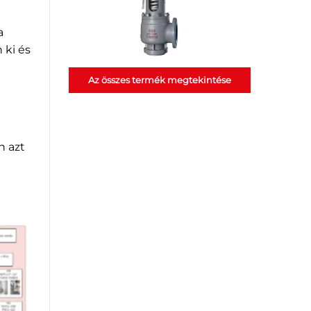
a
 ki és
Az összes termék megtekintése
n azt