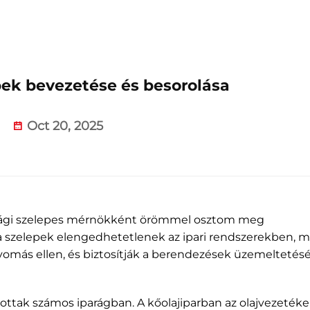
pek bevezetése és besorolása
Oct 20, 2025
onsági szelepes mérnökként örömmel osztom meg
a szelepek elengedhetetlenek az ipari rendszerekben, m
omás ellen, és biztosítják a berendezések üzemeltetés
ottak számos iparágban. A kőolajiparban az olajvezetéke