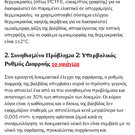
θερμοκρασίες (όπως PCTFE, εύκαμπτος γραφίτης) για να
διασφαλιστεί ότι παραμένει ελαστικό σε υπερχαμηλές
θερμοκρασίες· να χρησιμοποιηθεί σύστημα ελέγχου
θερμοκρασίας υψηλής ακρίβειας για να διασφαλιστεί
ομοιόμορφη ψύξη της βαλβίδας, αποφεύγοντας την τοπική
υπερψύξη, ενώ το σφάλμα ομοιομορφίας της θερμοκρασίας
είναι ≤±2°C.
2. Συνηθισμένο Πρόβλημα 2: Υπερβολικός
Ρυθμός Διαρροής
το φράγμα
Στον κρυογενή δοκιμαστικό έλεγχο της σφράγισης, ο ρυθμός
διαρροής της βαλβίδας υπερβαίνει συχνά το πρότυπο, γεγονός
που αποτελεί ένα από τα πιο συνηθισμένα προβλήματα και
αντιστοιχεί σε 30% των αποτυχιών των δοκιμών. Οι κύριοι
λόγοι είναι: η καθίσματος και ο δίσκος της βαλβίδας δεν
εφαρμόζουν σταθερά, με αποτέλεσμα κενά μεγαλύτερα των
0,005 mm· η σφράγιση υφίσταται ζημιά κατά τη
συναρμολόγηση· το δοκιμαστικό υλικό δεν είναι συμβατό με το
υλικό της σφράγισης, προκαλώντας συρρίκνωση και