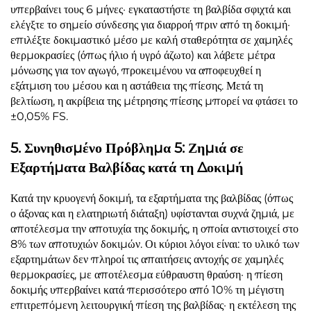
υπερβαίνει τους 6 μήνες· εγκαταστήστε τη βαλβίδα σφιχτά και
ελέγξτε το σημείο σύνδεσης για διαρροή πριν από τη δοκιμή·
επιλέξτε δοκιμαστικό μέσο με καλή σταθερότητα σε χαμηλές
θερμοκρασίες (όπως ήλιο ή υγρό άζωτο) και λάβετε μέτρα
μόνωσης για τον αγωγό, προκειμένου να αποφευχθεί η
εξάτμιση του μέσου και η αστάθεια της πίεσης. Μετά τη
βελτίωση, η ακρίβεια της μέτρησης πίεσης μπορεί να φτάσει το
±0,05% FS.
5. Συνηθισμένο Πρόβλημα 5: Ζημιά σε
Εξαρτήματα Βαλβίδας κατά τη Δοκιμή
Κατά την κρυογενή δοκιμή, τα εξαρτήματα της βαλβίδας (όπως
ο άξονας και η ελατηριωτή διάταξη) υφίστανται συχνά ζημιά, με
αποτέλεσμα την αποτυχία της δοκιμής, η οποία αντιστοιχεί στο
8% των αποτυχιών δοκιμών. Οι κύριοι λόγοι είναι: το υλικό των
εξαρτημάτων δεν πληροί τις απαιτήσεις αντοχής σε χαμηλές
θερμοκρασίες, με αποτέλεσμα εύθραυστη θραύση· η πίεση
δοκιμής υπερβαίνει κατά περισσότερο από 10% τη μέγιστη
επιτρεπόμενη λειτουργική πίεση της βαλβίδας· η εκτέλεση της