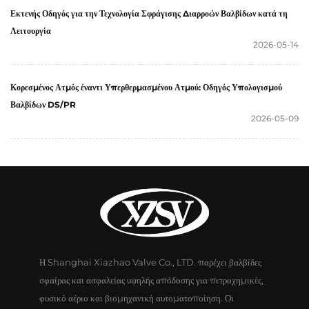
Εκτενής Οδηγός για την Τεχνολογία Σφράγισης Διαρροών Βαλβίδων κατά τη
Λειτουργία
2026-05-14
Κορεσμένος Ατμός έναντι Υπερθερμασμένου Ατμού: Οδηγός Υπολογισμού
Βαλβίδων DS/PR
2026-05-09
Η Shanghai Xiazhao Valve Co., LTD. παρέχει βαλβίδες
σφαίρας και ασφαλείας υψηλής απόδοσης για πετροχημικές,
φυσικό αέριο και βιομηχανική αυτοματοποίηση. Οι