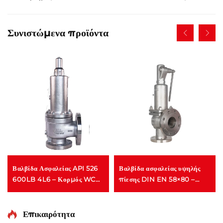
Συνιστώμενα προϊόντα
Βαλβίδα Ασφαλείας API 526
Βαλβίδα ασφαλείας υψηλής
600LB 4L6 – Κορμός WCB
πίεσης DIN EN 58×80 –
& Κοπή 316, Προστασία
Κατασκευή CF8M/316, 425°C
Υψηλής Πίεσης Αερίου/Υγρού,
για αέριο και υγρά –
για Εγκαταστάσεις
Προσαρμοστική για
Επικαιρότητα