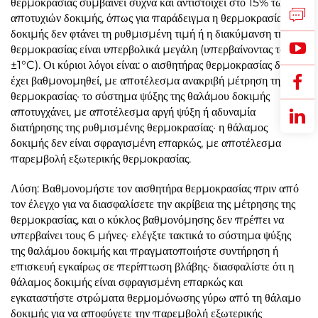
θερμοκρασίας συμβαίνει συχνά και αντιστοιχεί στο 15% των
αποτυχιών δοκιμής, όπως για παράδειγμα η θερμοκρασία
δοκιμής δεν φτάνει τη ρυθμισμένη τιμή ή η διακύμανση της
θερμοκρασίας είναι υπερβολικά μεγάλη (υπερβαίνοντας το
±1°C). Οι κύριοι λόγοι είναι: ο αισθητήρας θερμοκρασίας δεν
έχει βαθμονομηθεί, με αποτέλεσμα ανακριβή μέτρηση της
θερμοκρασίας· το σύστημα ψύξης της θαλάμου δοκιμής
αποτυγχάνει, με αποτέλεσμα αργή ψύξη ή αδυναμία
διατήρησης της ρυθμισμένης θερμοκρασίας· η θάλαμος
δοκιμής δεν είναι σφραγισμένη επαρκώς, με αποτέλεσμα
παρεμβολή εξωτερικής θερμοκρασίας.
Λύση: Βαθμονομήστε τον αισθητήρα θερμοκρασίας πριν από
τον έλεγχο για να διασφαλίσετε την ακρίβεια της μέτρησης της
θερμοκρασίας, και ο κύκλος βαθμονόμησης δεν πρέπει να
υπερβαίνει τους 6 μήνες· ελέγξτε τακτικά το σύστημα ψύξης
της θαλάμου δοκιμής και πραγματοποιήστε συντήρηση ή
επισκευή εγκαίρως σε περίπτωση βλάβης· διασφαλίστε ότι η
θάλαμος δοκιμής είναι σφραγισμένη επαρκώς και
εγκαταστήστε στρώματα θερμομόνωσης γύρω από τη θάλαμο
δοκιμής για να αποφύγετε την παρεμβολή εξωτερικής