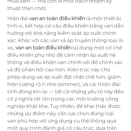
mua sắm — mà còn là một trách nhiệm kỹ
thuật then chốt.
Hiện đại
van an toàn điều khiển
là một thiết bị
tinh vi, kết hợp cơ cấu điều khiển bằng van dẫn
hướng với khả năng kiểm soát áp suất chính
xác. Khác với các van xả áp truyền thống loại lò
xo,
van an toàn điều khiển
sử dụng một cơ chế
điều khiển phụ nhỏ để cảm nhận áp suất hệ
thống và điều khiển van chính với độ chính xác
và độ phản hồi cao hơn. Kiến trúc này cho
phép dung sai áp suất đặt chặt chẽ hơn, giảm
hiện tượng rò rỉ nhẹ (simmer), và cải thiện đặc
tính đóng kín lại — tất cả những yếu tố này đều
có ý nghĩa rất lớn trong các môi trường công
nghiệp khắt khe. Tuy nhiên, để khai thác được
những ưu điểm này, cần lựa chọn đúng loại
van phù hợp với ứng dụng cụ thể thông qua
một quy trình đánh giá có cấu trúc, dựa trên