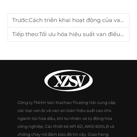
Trước:
Cách triển khai hoạt động của van điều khiển bằng áp suất phụ trợ
Tiếp theo:
Tối ưu hóa hiệu suất van điều khiển kép sau khi mua
Công ty TNHH Van Xiazhao Thượng Hải cung cấp
các loại van bi và van an toàn hiệu suất cao cho
ngành lọc hóa dầu, khí tự nhiên và tự động hóa
công nghiệp. Các thiết kế API 6D, ANSI 600LB và
chống cháy nổ đảm bảo độ tin cậy. Giao hàng