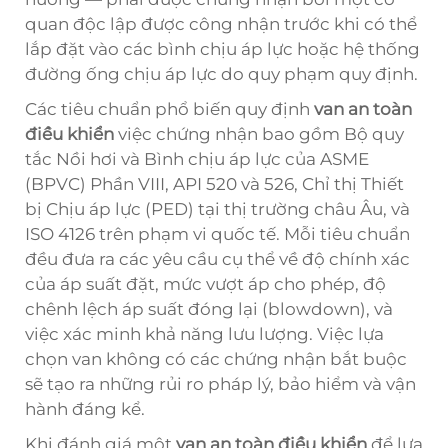
quan độc lập được công nhận trước khi có thể
lắp đặt vào các bình chịu áp lực hoặc hệ thống
đường ống chịu áp lực do quy phạm quy định.
Các tiêu chuẩn phổ biến quy định
van an toàn
điều khiển
việc chứng nhận bao gồm Bộ quy
tắc Nồi hơi và Bình chịu áp lực của ASME
(BPVC) Phần VIII, API 520 và 526, Chỉ thị Thiết
bị Chịu áp lực (PED) tại thị trường châu Âu, và
ISO 4126 trên phạm vi quốc tế. Mỗi tiêu chuẩn
đều đưa ra các yêu cầu cụ thể về độ chính xác
của áp suất đặt, mức vượt áp cho phép, độ
chênh lệch áp suất đóng lại (blowdown), và
việc xác minh khả năng lưu lượng. Việc lựa
chọn van không có các chứng nhận bắt buộc
sẽ tạo ra những rủi ro pháp lý, bảo hiểm và vận
hành đáng kể.
Khi đánh giá một
van an toàn điều khiển
để lựa