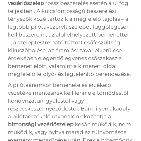
vezérlőszelep
rossz beszerelés esetén alul fog
teljesíteni. A kulcsfontosságú beszerelési
tényezők közé tartozik a megfelelő tájolás – a
legtöbb pilótavezérelt szelepet függőlegesen
kell beszerelni, az alul elhelyezett bemenettel
–, a szeleptestre ható túlzott csőfeszültség
kiküszöbölése, az áramlási zavar elkerülése
érdekében elegendő egyenes csőszakasz a
bemenet előtt, valamint a kimeneti oldal
megfelelő lefolyó- és légtelenítő berendezése.
A pilótaáramkör bemenete és érzékelő
vezetéke mentesnek kell lennie eltömődéstől,
kondenzátumgyűléstől vagy
részecskeszennyeződéstől. Bármilyen akadály
a pilótaérzékelő útvonalon okozhatja a
biztonsági vezérlőszelep
későn működik, nem
működik, vagy nyitva marad az túlnyomásos
esemény megszűnése után. Ezek a hibamódok