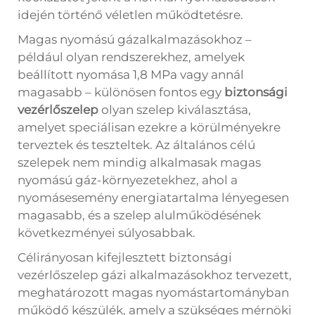
idején történő véletlen működtetésre.
Magas nyomású gázalkalmazásokhoz –
például olyan rendszerekhez, amelyek
beállított nyomása 1,8 MPa vagy annál
magasabb – különösen fontos egy
biztonsági
vezérlőszelep
olyan szelep kiválasztása,
amelyet speciálisan ezekre a körülményekre
terveztek és teszteltek. Az általános célú
szelepek nem mindig alkalmasak magas
nyomású gáz-környezetekhez, ahol a
nyomásesemény energiatartalma lényegesen
magasabb, és a szelep alulműködésének
következményei súlyosabbak.
Célirányosan kifejlesztett
biztonsági
vezérlőszelep
gázi alkalmazásokhoz tervezett,
meghatározott magas nyomástartományban
működő készülék, amely a szükséges mérnöki