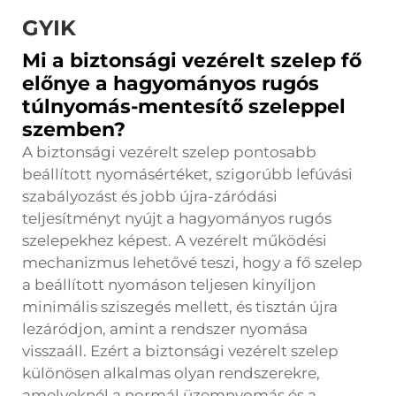
GYIK
Mi a biztonsági vezérelt szelep fő
előnye a hagyományos rugós
túlnyomás-mentesítő szeleppel
szemben?
A biztonsági vezérelt szelep pontosabb
beállított nyomásértéket, szigorúbb lefúvási
szabályozást és jobb újra-záródási
teljesítményt nyújt a hagyományos rugós
szelepekhez képest. A vezérelt működési
mechanizmus lehetővé teszi, hogy a fő szelep
a beállított nyomáson teljesen kinyíljon
minimális sziszegés mellett, és tisztán újra
lezáródjon, amint a rendszer nyomása
visszaáll. Ezért a biztonsági vezérelt szelep
különösen alkalmas olyan rendszerekre,
amelyeknél a normál üzemnyomás és a