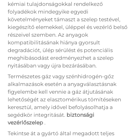
kémiai tulajdonságokkal rendelkező
folyadékok mindegyike egyedi
követelményeket támaszt a szelep testével,
kiegészítő elemekkel, üléppel és vezérlő belső
részeivel szemben. Az anyagok
kompatibilitásának hiánya gyorsult
degradációt, ülép sérülést és potenciális
meghibásodást eredményezhet a szelep
nyitásában vagy újra bezárásában.
Természetes gáz vagy szénhidrogén-gőz
alkalmazások esetén a anyagválasztásnak
figyelembe kell vennie a gáz átjutásának
lehetőségét az elasztomérikus tömítéseken
keresztül, amely idővel befolyásolhatja a
segédkör integritását.
biztonsági
vezérlőszelep
.
Tekintse át a gyártó által megadott teljes