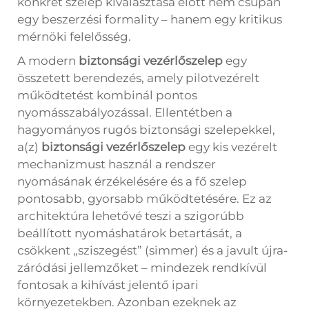
konkrét szelep kiválasztása előtt nem csupán
egy beszerzési formality – hanem egy kritikus
mérnöki felelősség.
A modern
biztonsági vezérlőszelep
egy
összetett berendezés, amely pilotvezérelt
működtetést kombinál pontos
nyomásszabályozással. Ellentétben a
hagyományos rugós biztonsági szelepekkel,
a(z)
biztonsági vezérlőszelep
egy kis vezérelt
mechanizmust használ a rendszer
nyomásának érzékelésére és a fő szelep
pontosabb, gyorsabb működtetésére. Ez az
architektúra lehetővé teszi a szigorúbb
beállított nyomáshatárok betartását, a
csökkent „sziszegést” (simmer) és a javult újra-
záródási jellemzőket – mindezek rendkívül
fontosak a kihívást jelentő ipari
környezetekben. Azonban ezeknek az