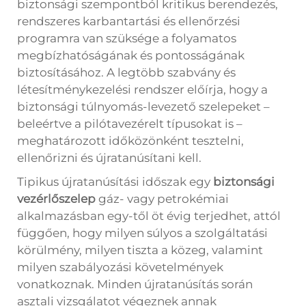
biztonsági szempontból kritikus berendezés,
rendszeres karbantartási és ellenőrzési
programra van szüksége a folyamatos
megbízhatóságának és pontosságának
biztosításához. A legtöbb szabvány és
létesítménykezelési rendszer előírja, hogy a
biztonsági túlnyomás-levezető szelepeket –
beleértve a pilótavezérelt típusokat is –
meghatározott időközönként tesztelni,
ellenőrizni és újratanúsítani kell.
Tipikus újratanúsítási időszak egy
biztonsági
vezérlőszelep
gáz- vagy petrokémiai
alkalmazásban egy-től öt évig terjedhet, attól
függően, hogy milyen súlyos a szolgáltatási
körülmény, milyen tiszta a közeg, valamint
milyen szabályozási követelmények
vonatkoznak. Minden újratanúsítás során
asztali vizsgálatot végeznek annak