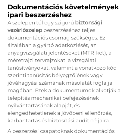
Dokumentációs követelmények
ipari beszerzéshez
A szelepen túl egy szigorú
biztonsági
vezérlőszelep
beszerzéséhez teljes
dokumentációs csomag szükséges. Ez
általában a gyártó adatközlését, az
anyagvizsgálati jelentéseket (MTR-ket), a
méretrajzi tervrajzokat, a vizsgálati
tanúsítványokat, valamint a vonatkozó kód
szerinti tanúsítás bélyegzőjének vagy
jóváhagyási számának másolatát foglalja
magában. Ezek a dokumentumok alkotják a
telepítés mechanikai befejezésének
nyilvántartásának alapját, és
elengedhetetlenek a jövőbeni ellenőrzés,
karbantartás és biztosítási audit céljaira.
A beszerzési csapatoknak dokumentációs