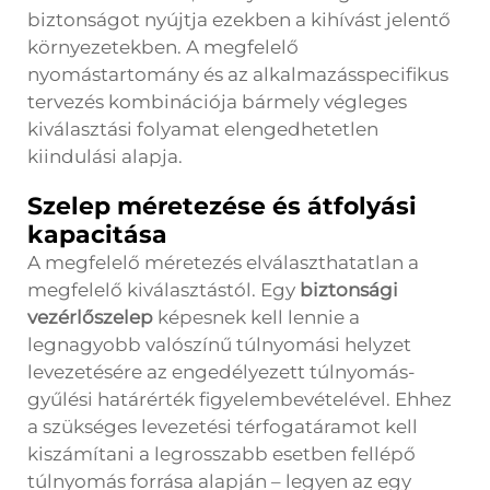
biztonságot nyújtja ezekben a kihívást jelentő
környezetekben. A megfelelő
nyomástartomány és az alkalmazásspecifikus
tervezés kombinációja bármely végleges
kiválasztási folyamat elengedhetetlen
kiindulási alapja.
Szelep méretezése és átfolyási
kapacitása
A megfelelő méretezés elválaszthatatlan a
megfelelő kiválasztástól. Egy
biztonsági
vezérlőszelep
képesnek kell lennie a
legnagyobb valószínű túlnyomási helyzet
levezetésére az engedélyezett túlnyomás-
gyűlési határérték figyelembevételével. Ehhez
a szükséges levezetési térfogatáramot kell
kiszámítani a legrosszabb esetben fellépő
túlnyomás forrása alapján – legyen az egy