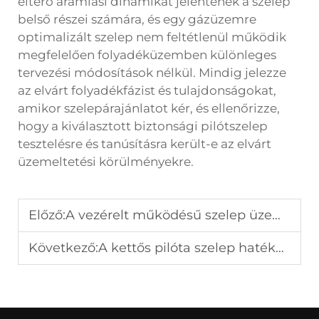
eltérő áramlási dinamikát jelentenek a szelep
belső részei számára, és egy gázüzemre
optimalizált szelep nem feltétlenül működik
megfelelően folyadéküzemben különleges
tervezési módosítások nélkül. Mindig jelezze
az elvárt folyadékfázist és tulajdonságokat,
amikor szelepárajánlatot kér, és ellenőrizze,
hogy a kiválasztott biztonsági pilótszelep
tesztelésre és tanúsításra került-e az elvárt
üzemeltetési körülményekre.
Előző:
A vezérelt működésű szelep üzembe állításának módja
Következő:
A kettős pilóta szelep hatékonyságának maximalizálása a vásárlást követően