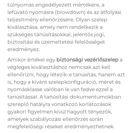
túlnyomás engedélyezett mértékére, a
lefúvató nyomásra (blowdown) és az átfolyási
teljesítmény ellenőrzésére. Olyan szelep
kiválasztása, amely nem rendelkezik a
szükséges tanúsításokkal, jelentős jogi,
biztosítási és üzemeltetési felelősséget
eredményez.
Amikor értékel egy
biztonsági vezérlőszelep
a
végleges kiválasztáshoz nemcsak azt kell
ellenőrizni, hogy létezik-e tanúsítás, hanem azt
is, hogy a kívánt szelepkonfiguráció, méret és
nyomásklasse valóban le van fedve ezzel a
tanúsítással. A tanúsítási dokumentumokban
szereplő hatályra vonatkozó korlátozások
gyakori figyelmen kívül hagyott tényezők,
amelyek szabályozási ellenőrzés során
megfelelőségi réseket eredményezhetnek.