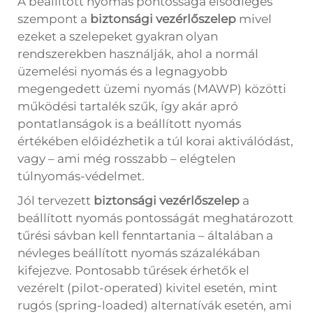
A beállított nyomás pontossága elsődleges
szempont a
biztonsági vezérlőszelep
mivel
ezeket a szelepeket gyakran olyan
rendszerekben használják, ahol a normál
üzemelési nyomás és a legnagyobb
megengedett üzemi nyomás (MAWP) közötti
működési tartalék szűk, így akár apró
pontatlanságok is a beállított nyomás
értékében előidézhetik a túl korai aktiválódást,
vagy – ami még rosszabb – elégtelen
túlnyomás-védelmet.
Jól tervezett
biztonsági vezérlőszelep
a
beállított nyomás pontosságát meghatározott
tűrési sávban kell fenntartania – általában a
névleges beállított nyomás százalékában
kifejezve. Pontosabb tűrések érhetők el
vezérelt (pilot-operated) kivitel esetén, mint
rugós (spring-loaded) alternatívák esetén, ami