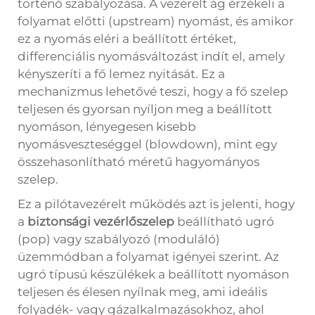
történő szabályozása. A vezérelt ág érzékeli a
folyamat előtti (upstream) nyomást, és amikor
ez a nyomás eléri a beállított értéket,
differenciális nyomásváltozást indít el, amely
kényszeríti a fő lemez nyitását. Ez a
mechanizmus lehetővé teszi, hogy a fő szelep
teljesen és gyorsan nyíljon meg a beállított
nyomáson, lényegesen kisebb
nyomásveszteséggel (blowdown), mint egy
összehasonlítható méretű hagyományos
szelep.
Ez a pilótavezérelt működés azt is jelenti, hogy
a
biztonsági vezérlőszelep
beállítható ugró
(pop) vagy szabályozó (moduláló)
üzemmódban a folyamat igényei szerint. Az
ugró típusú készülékek a beállított nyomáson
teljesen és élesen nyílnak meg, ami ideális
folyadék- vagy gázalkalmazásokhoz, ahol