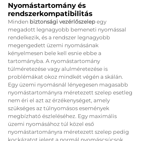
Nyomástartomány és
rendszerkompatibilitás
Minden
biztonsági vezérlőszelep
egy
megadott legnagyobb bemeneti nyomással
rendelkezik, és a rendszer legnagyobb
megengedett üzemi nyomásának
kényelmesen bele kell esnie ebbe a
tartományba. A nyomástartomány
túlméretezése vagy alulméretezése is
problémákat okoz mindkét végén a skálán.
Egy üzemi nyomásnál lényegesen magasabb
nyomástartományra méretezett szelep esetleg
nem éri el azt az érzékenységet, amely
szükséges az túlnyomásos események
megbízható észleléséhez. Egy maximális
üzemi nyomásához túl közel eső
nyomástartományra méretezett szelep pedig
kockázatot jelent a normál nyomáscsúcsok