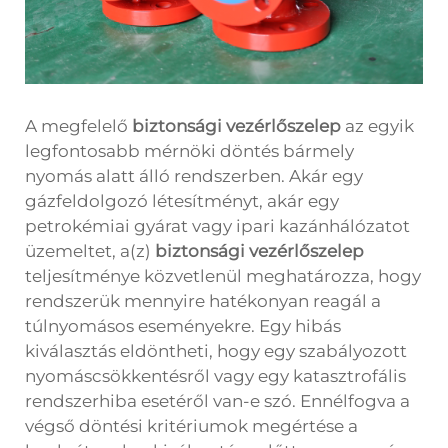
A megfelelő
biztonsági vezérlőszelep
az egyik
legfontosabb mérnöki döntés bármely
nyomás alatt álló rendszerben. Akár egy
gázfeldolgozó létesítményt, akár egy
petrokémiai gyárat vagy ipari kazánhálózatot
üzemeltet, a(z)
biztonsági vezérlőszelep
teljesítménye közvetlenül meghatározza, hogy
rendszerük mennyire hatékonyan reagál a
túlnyomásos eseményekre. Egy hibás
kiválasztás eldöntheti, hogy egy szabályozott
nyomáscsökkentésről vagy egy katasztrofális
rendszerhiba esetéről van-e szó. Ennélfogva a
végső döntési kritériumok megértése a