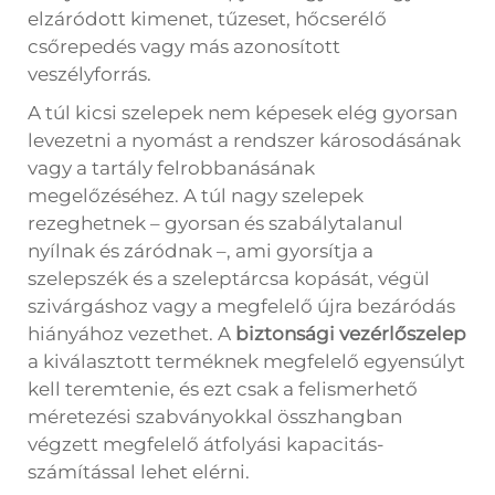
elzáródott kimenet, tűzeset, hőcserélő
csőrepedés vagy más azonosított
veszélyforrás.
A túl kicsi szelepek nem képesek elég gyorsan
levezetni a nyomást a rendszer károsodásának
vagy a tartály felrobbanásának
megelőzéséhez. A túl nagy szelepek
rezeghetnek – gyorsan és szabálytalanul
nyílnak és záródnak –, ami gyorsítja a
szelepszék és a szeleptárcsa kopását, végül
szivárgáshoz vagy a megfelelő újra bezáródás
hiányához vezethet. A
biztonsági vezérlőszelep
a kiválasztott terméknek megfelelő egyensúlyt
kell teremtenie, és ezt csak a felismerhető
méretezési szabványokkal összhangban
végzett megfelelő átfolyási kapacitás-
számítással lehet elérni.