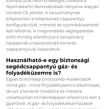
Európai piacokon szükséges továbbá a
Nyomástartó Berendezések Irányelve alapján
történő CE-jelölés. A tanúsítványnak
kifejezetten a telepítendő csappantyú
konfigurációját, méretét és nyomásklaszterét
kell lefednie. A megrendelés véglegesítése
előtt mindig ellenőrizze a tanúsítvány
hatáskörét a beszerzendő konkrét
csappantyúval összevetve.
Használható-e egy biztonsági
segédcsappantyú gáz- és
folyadéküzemre is?
Egyes biztonsági pilótszelep-kialakítások
mind gáz-, mind folyadéküzemre alkalmasak,
de ezt a konkrét modellre és méretre
vonatkozóan mindenképpen ellenőrizni kell a
gyártóval. A gáz- és folyadékalkalmazások