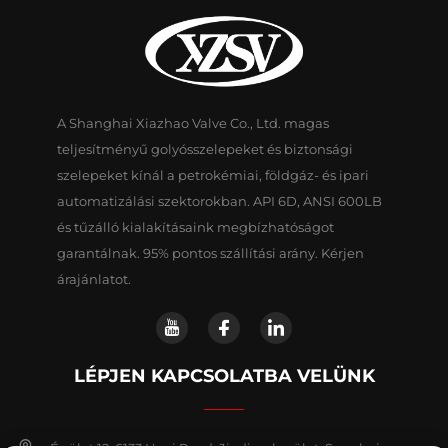
A Shanghai Xiazhao Valve Co., Ltd. magas
teljesítményű golyósszelepeket és biztonsági
szelepeket kínál a petrokémiai, földgáz- és ipari
automatizálási szektorokban. API 6D, ANSI 600LB
és tűzálló kialakításaink megbízhatóságot
garantálnak. 95% pontos szállítási arány. Kérjen
árajánlatot.
LÉPJEN KAPCSOLATBA VELÜNK