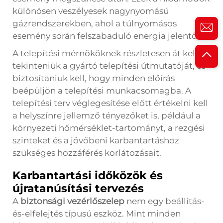
különösen veszélyesek nagynyomású
gázrendszerekben, ahol a túlnyomásos
esemény során felszabaduló energia jelentős.
A telepítési mérnököknek részletesen át kell
tekinteniük a gyártó telepítési útmutatóját, és
biztosítaniuk kell, hogy minden előírás
beépüljön a telepítési munkacsomagba. A
telepítési terv véglegesítése előtt értékelni kell
a helyszínre jellemző tényezőket is, például a
környezeti hőmérséklet-tartományt, a rezgési
szinteket és a jövőbeni karbantartáshoz
szükséges hozzáférés korlátozásait.
Karbantartási időközök és
újratanúsítási tervezés
A
biztonsági vezérlőszelep
nem egy beállítás-
és-elfelejtés típusú eszköz. Mint minden