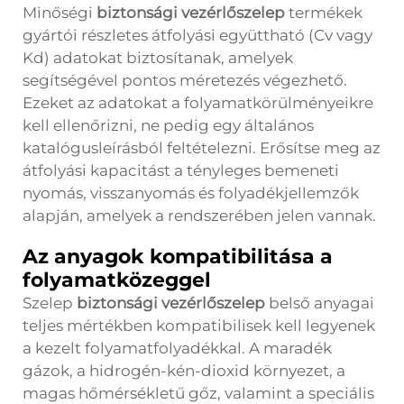
Minőségi
biztonsági vezérlőszelep
termékek
gyártói részletes átfolyási együttható (Cv vagy
Kd) adatokat biztosítanak, amelyek
segítségével pontos méretezés végezhető.
Ezeket az adatokat a folyamatkörülményeikre
kell ellenőrizni, ne pedig egy általános
katalógusleírásból feltételezni. Erősítse meg az
átfolyási kapacitást a tényleges bemeneti
nyomás, visszanyomás és folyadékjellemzők
alapján, amelyek a rendszerében jelen vannak.
Az anyagok kompatibilitása a
folyamatközeggel
Szelep
biztonsági vezérlőszelep
belső anyagai
teljes mértékben kompatibilisek kell legyenek
a kezelt folyamatfolyadékkal. A maradék
gázok, a hidrogén-kén-dioxid környezet, a
magas hőmérsékletű gőz, valamint a speciális