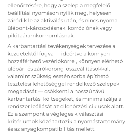
ellenőrzésére, hogy a szelep a megfelelő
beállítási nyomáson nyílik meg, helyesen
záródik le az aktiválás után, és nincs nyoma
ülépont-károsodásnak, korróziónak vagy
pilótaáramkör-romlásnak.
A karbantartási tevékenységek tervezése a
kezdetektől fogva — ideértve a könnyen
hozzáférhető vezérlőkörrel, könnyen elérhető
ülépár- és zárókorong-összeállításokkal,
valamint szükség esetén sorba építhető
tesztelési lehetőséggel rendelkező szelepek
megadását — csökkenti a hosszú távú
karbantartási költségeket, és minimalizálja a
rendszer leállását az ellenőrzési ciklusok alatt.
Ez a szempont a végleges kiválasztási
kritériumok közé tartozik a nyomástartomány
és az anyagkompatibilitás mellett.