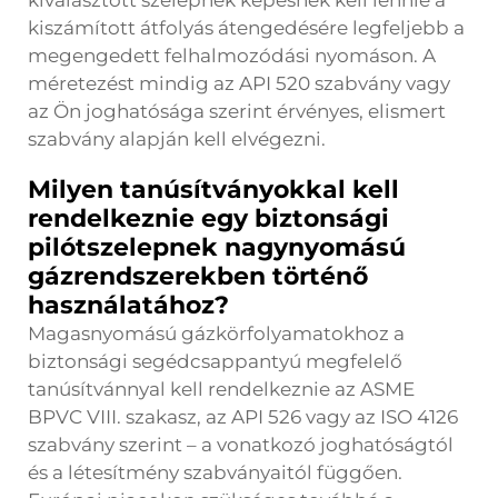
kiválasztott szelepnek képesnek kell lennie a
kiszámított átfolyás átengedésére legfeljebb a
megengedett felhalmozódási nyomáson. A
méretezést mindig az API 520 szabvány vagy
az Ön joghatósága szerint érvényes, elismert
szabvány alapján kell elvégezni.
Milyen tanúsítványokkal kell
rendelkeznie egy biztonsági
pilótszelepnek nagynyomású
gázrendszerekben történő
használatához?
Magasnyomású gázkörfolyamatokhoz a
biztonsági segédcsappantyú megfelelő
tanúsítvánnyal kell rendelkeznie az ASME
BPVC VIII. szakasz, az API 526 vagy az ISO 4126
szabvány szerint – a vonatkozó joghatóságtól
és a létesítmény szabványaitól függően.