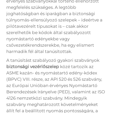
érvényes szabványokkal történő ellenőrzött
megfelelés szükséges. A legtöbb
joghatóságban és iparágban a biztonsági
túlnyomás-ellensúlyozó szelepek – ideértve a
pilótavezérelt típusokat is – csak akkor
szerelhetők be kódok által szabályozott
nyomástartó edényekbe vagy
csővezetékrendszerekbe, ha egy elismert
harmadik fél által tanúsítottak.
A tanúsítást szabályozó gyakori szabványok
biztonsági vezérlőszelep
közé tartozik az
ASME kazán- és nyomástartó edény-kódex
(BPVC) VIII. része, az API 520 és 526 szabvány,
az Európai Unióban érvényes Nyomástartó
Berendezések Irányelve (PED), valamint az ISO
4126 nemzetközi szabvány. Mindegyik
szabvány meghatározott követelményeket
állít fel a beállított nyomás pontosságára, a