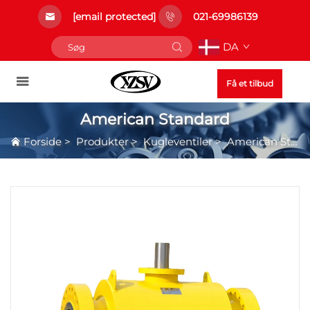
[email protected]
021-69986139
DA
Få et tilbud
American Standard
Forside
>
Produkter
>
Kugleventiler
>
American Standard