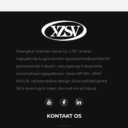
Shanghai Xiazhao Valve Co., LTD. leverer
højtydende kugleventiler og sikkerhedsventiler til
petrokemisk industri, naturgas og industrielle
automatiseringssystemer. Vores API 6D-, ANSI
600LB- og brandsikre design sikrer pålidelighed.
95 % levering til tiden. Anmod om et tilbud.
KONTAKT OS