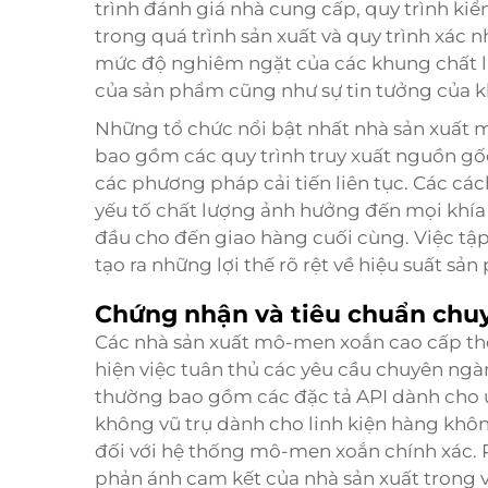
trình đánh giá nhà cung cấp, quy trình kiểm
trong quá trình sản xuất và quy trình xác 
mức độ nghiêm ngặt của các khung chất lư
của sản phẩm cũng như sự tin tưởng của k
Những tổ chức nổi bật nhất
nhà sản xuất
bao gồm các quy trình truy xuất nguồn gốc,
các phương pháp cải tiến liên tục. Các cá
yếu tố chất lượng ảnh hưởng đến mọi khía c
đầu cho đến giao hàng cuối cùng. Việc tập
tạo ra những lợi thế rõ rệt về hiệu suất s
Chứng nhận và tiêu chuẩn chu
Các nhà sản xuất mô-men xoắn cao cấp the
hiện việc tuân thủ các yêu cầu chuyên ngà
thường bao gồm các đặc tả API dành cho 
không vũ trụ dành cho linh kiện hàng khô
đối với hệ thống mô-men xoắn chính xác.
phản ánh cam kết của nhà sản xuất trong 