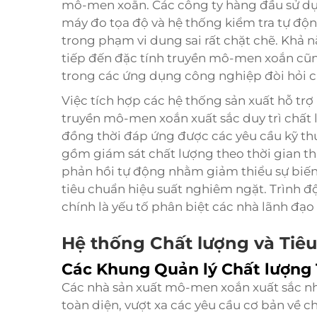
mô-men xoắn. Các công ty hàng đầu sử dụn
máy đo tọa độ và hệ thống kiểm tra tự độ
trong phạm vi dung sai rất chặt chẽ. Khả 
tiếp đến đặc tính truyền mô-men xoắn cũng
trong các ứng dụng công nghiệp đòi hỏi c
Việc tích hợp các hệ thống sản xuất hỗ tr
truyền mô-men xoắn xuất sắc duy trì chất l
đồng thời đáp ứng được các yêu cầu kỹ thu
gồm giám sát chất lượng theo thời gian th
phản hồi tự động nhằm giảm thiểu sự biến 
tiêu chuẩn hiệu suất nghiêm ngặt. Trình đ
chính là yếu tố phân biệt các nhà lãnh đạ
Hệ thống Chất lượng và Ti
Các Khung Quản lý Chất lượng 
Các nhà sản xuất mô-men xoắn xuất sắc nhấ
toàn diện, vượt xa các yêu cầu cơ bản về