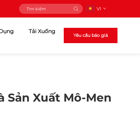
VI
 Dụng
Tải Xuống
Yêu cầu báo giá
hà Sản Xuất Mô-Men