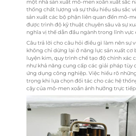
một nhà sản xuất mô-men xoắn xuất sắc nằm
thống chất lượng và sự thấu hiểu sâu sắc v
sản xuất các bộ phận liên quan đến mô-men
được trình độ kỹ thuật chuyên sâu và sự x
nghĩa vị thế dẫn đầu ngành trong lĩnh vực 
Câu trả lời cho câu hỏi điều gì làm nên sự
không chỉ dừng lại ở năng lực sản xuất cơ
luyện kim, quy trình chế tạo độ chính xác 
như khả năng cung cấp các giải pháp tùy 
ứng dụng công nghiệp. Việc hiểu rõ những
trọng khi lựa chọn đối tác cho các hệ thống
cậy của mô-men xoắn ảnh hưởng trực tiếp