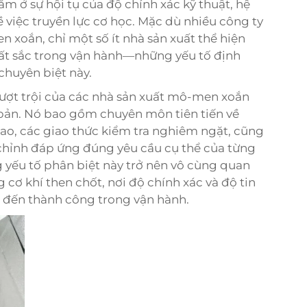
 ở sự hội tụ của độ chính xác kỹ thuật, hệ
ề việc truyền lực cơ học. Mặc dù nhiều công ty
 xoắn, chỉ một số ít nhà sản xuất thể hiện
uất sắc trong vận hành—những yếu tố định
chuyên biệt này.
 vượt trội của các nhà sản xuất mô-men xoắn
 bản. Nó bao gồm chuyên môn tiên tiến về
cao, các giao thức kiểm tra nghiêm ngặt, cũng
chỉnh đáp ứng đúng yêu cầu cụ thể của từng
 yếu tố phân biệt này trở nên vô cùng quan
 cơ khí then chốt, nơi độ chính xác và độ tin
 đến thành công trong vận hành.