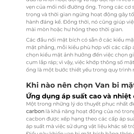
vẹn của mối nối đường ống. Trong các cơ sở
trọng và thời gian ngừng hoạt động gây tố
hành đáng kể. Đồng thời, nó cũng giúp việc
mài mòn hoặc hư hỏng theo thời gian.
Các đầu nối mặt bích có sẵn ở các kiểu mặt
mặt phẳng, mỗi kiểu phù hợp với các cấp á
chọn kiểu mặt ảnh hưởng đến việc chọn gi
cụm lắp ráp; vì vậy, việc khớp thông số mặ
ống là một bước thiết yếu trong quy trình
Khi nào nên chọn Van bi mặ
Ứng dụng áp suất cao và nhiệt
Một trong những lý do thuyết phục nhất đ
carbon
là khả năng hoạt động của nó tron
cacbon được xếp hạng theo các cấp áp suấ
áp suất mà việc sử dụng vật liệu khác sẽ 
Điều này khiến van bi mặt bích bằng thép 