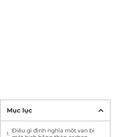
Mục lục
Điều gì định nghĩa một van bi