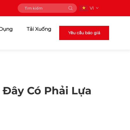
VI
 Dụng
Tải Xuống
Yêu cầu báo giá
 Đây Có Phải Lựa