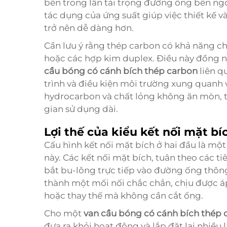
bên trong lẫn tải trọng đường ống bên ngo
tác dụng của ứng suất giúp việc thiết kế v
trở nên dễ dàng hơn.
Cần lưu ý rằng thép carbon có khả năng c
hoặc các hợp kim duplex. Điều này đồng 
cầu bóng có cánh bích thép carbon
liên q
trình và điều kiện môi trường xung quanh vị 
hydrocarbon và chất lỏng không ăn mòn, t
gian sử dụng dài.
Lợi thế của kiểu kết nối mặt bí
Cấu hình kết nối mặt bích ở hai đầu là mộ
này. Các kết nối mặt bích, tuân theo các 
bắt bu-lông trực tiếp vào đường ống thông
thành một mối nối chắc chắn, chịu được áp l
hoặc thay thế mà không cần cắt ống.
Cho một
van cầu bóng có cánh bích thép
đưa ra khỏi hoạt động và lắp đặt lại nhi