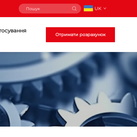
UK
тосування
Отримати розрахунок