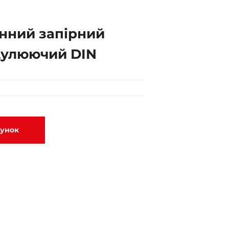
нний запірний
улюючий DIN
хунок