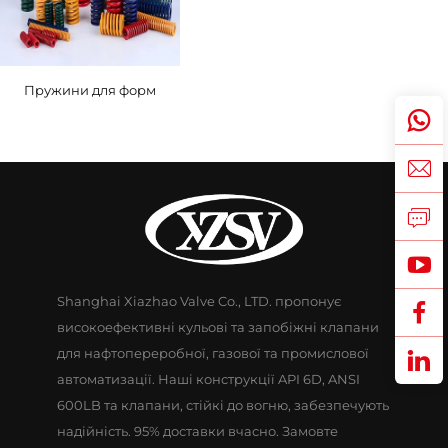
Пружини для форм
Shanghai Xiazhao Valve Co., LTD. пропонує
високоефективні кульові та запобіжні клапани
для нафтопереробної, газової та промислової
автоматизації. Наші конструкції API 6D, ANSI
600LB та клапани, стійкі до вогню, забезпечують
надійність. 95% доставки вчасно. Замовте