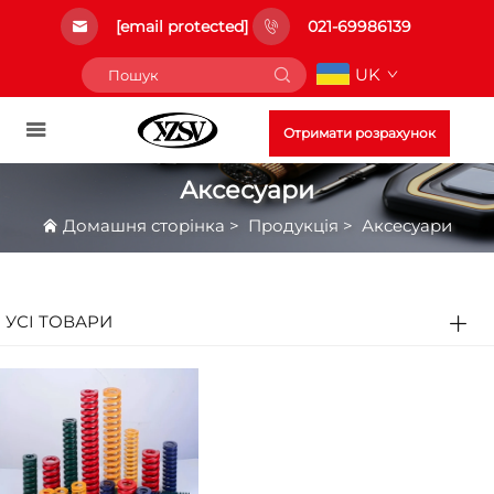
[email protected]
021-69986139
UK
Отримати розрахунок
Аксесуари
Домашня сторінка
>
Продукція
>
Аксесуари
УСІ ТОВАРИ