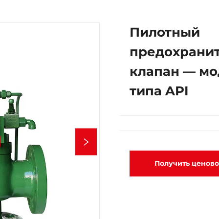
Пилотный
предохрани
клапан — м
типа API
Получить ценов