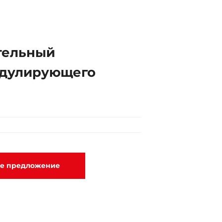
тельный
одулирующего
ое предложение