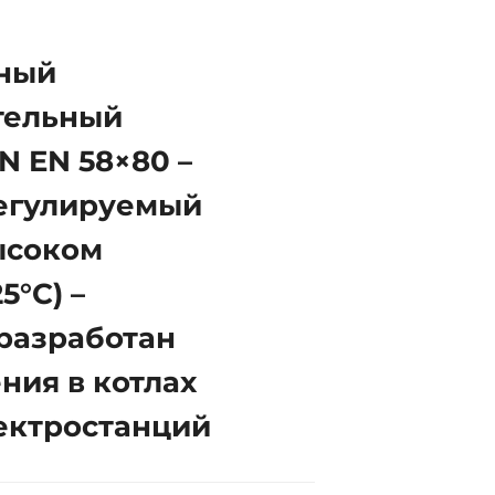
ный
тельный
N EN 58×80 –
регулируемый
ысоком
5°C) –
разработан
ния в котлах
ектростанций