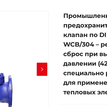
Промышлен
предохрани
клапан по DI
WCB/304 – 
сброс при в
давлении (42
специально 
для примене
тепловых эл