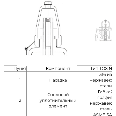
Пункт
Компонент
Тип TOS NA
316 из
1
Насадка
нержавеющ
стали
Гибкий
Сопловой
графит/
2
уплотнительный
нержавеющ
элемент
сталь
ASME SA21