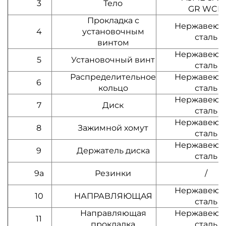
3
Тело
GR WCB
Прокладка с
Нержавеющ
4
установочным
сталь
винтом
Нержавеющ
5
Установочный винт
сталь
Распределительное
Нержавеющ
6
кольцо
сталь
Нержавеющ
7
Диск
сталь
Нержавеющ
8
Зажимной хомут
сталь
Нержавеющ
9
Держатель диска
сталь
9а
Резинки
/
Нержавеющ
10
НАПРАВЛЯЮЩАЯ
сталь
Направляющая
Нержавеющ
11
прокладка
сталь