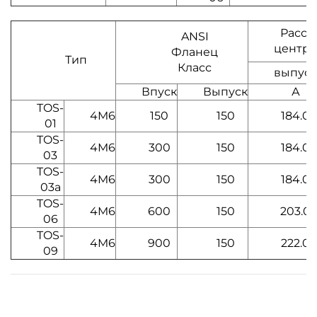
Расст
ANSI
центра
Фланец
Тип
Класс
выпуск
Впуск
Выпуск
А
TOS-
4M6
150
150
184.0
01
TOS-
4M6
300
150
184.0
03
TOS-
4M6
300
150
184.0
03a
TOS-
4M6
600
150
203.0
06
TOS-
4M6
900
150
222.0
09