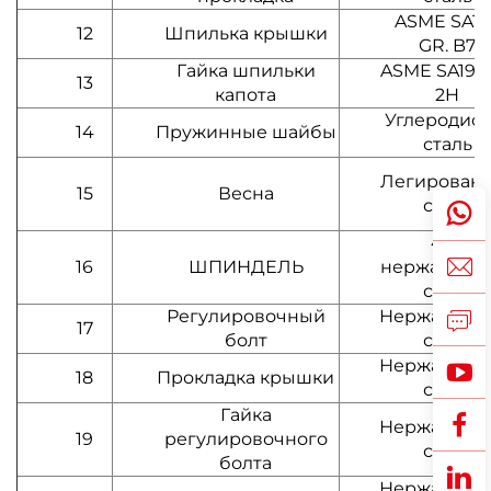
ASME SA19
12
Шпилька крышки
GR. B7
Гайка шпильки
ASME SA194
13
капота
2H
Углеродист
14
Пружинные шайбы
сталь
Легирован
15
Весна
сталь
420
16
ШПИНДЕЛЬ
нержавеющ
сталь
Регулировочный
Нержавеющ
17
болт
сталь
Нержавеющ
18
Прокладка крышки
сталь
Гайка
Нержавеющ
19
регулировочного
сталь
болта
Нержавеющ