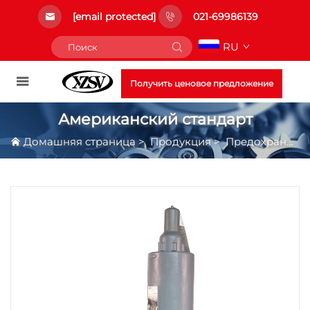
[email protected]
021-69986139
RU
Получить ценовое предложение
Американский стандарт
Домашняя страница
>
Продукция
>
Предохранительные Клапаны