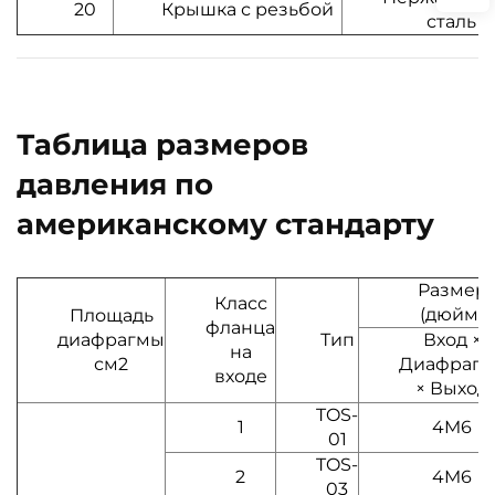
20
Крышка с резьбой
сталь
Таблица размеров
давления по
американскому стандарту
Размер
Класс
(дюйм)
Площадь
фланца
диафрагмы
Тип
Вход ×
на
см2
Диафрагм
входе
× Выход
TOS-
1
4M6
01
TOS-
2
4M6
03