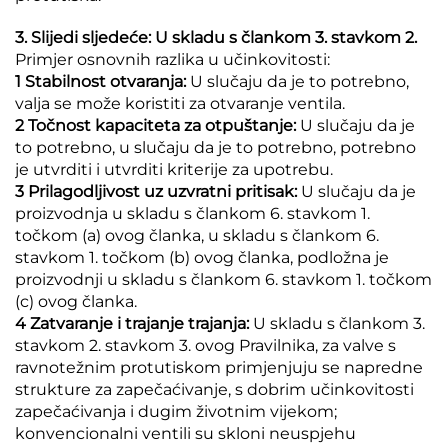
3. Slijedi sljedeće: U skladu s člankom 3. stavkom 2.
Primjer osnovnih razlika u učinkovitosti:
1 Stabilnost otvaranja:
U slučaju da je to potrebno,
valja se može koristiti za otvaranje ventila.
2 Točnost kapaciteta za otpuštanje:
U slučaju da je
to potrebno, u slučaju da je to potrebno, potrebno
je utvrditi i utvrditi kriterije za upotrebu.
3 Prilagodljivost uz uzvratni pritisak:
U slučaju da je
proizvodnja u skladu s člankom 6. stavkom 1.
točkom (a) ovog članka, u skladu s člankom 6.
stavkom 1. točkom (b) ovog članka, podložna je
proizvodnji u skladu s člankom 6. stavkom 1. točkom
(c) ovog članka.
4 Zatvaranje i trajanje trajanja:
U skladu s člankom 3.
stavkom 2. stavkom 3. ovog Pravilnika, za valve s
ravnotežnim protutiskom primjenjuju se napredne
strukture za zapečaćivanje, s dobrim učinkovitosti
zapečaćivanja i dugim životnim vijekom;
konvencionalni ventili su skloni neuspjehu