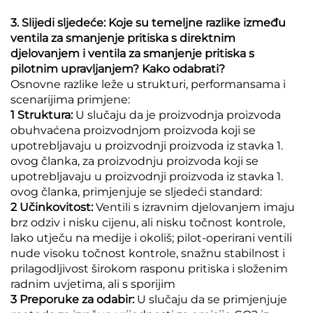
3. Slijedi sljedeće: Koje su temeljne razlike između
ventila za smanjenje pritiska s direktnim
djelovanjem i ventila za smanjenje pritiska s
pilotnim upravljanjem? Kako odabrati?
Osnovne razlike leže u strukturi, performansama i
scenarijima primjene:
1 Struktura:
U slučaju da je proizvodnja proizvoda
obuhvaćena proizvodnjom proizvoda koji se
upotrebljavaju u proizvodnji proizvoda iz stavka 1.
ovog članka, za proizvodnju proizvoda koji se
upotrebljavaju u proizvodnji proizvoda iz stavka 1.
ovog članka, primjenjuje se sljedeći standard:
2 Učinkovitost:
Ventili s izravnim djelovanjem imaju
brz odziv i nisku cijenu, ali nisku točnost kontrole,
lako utječu na medije i okoliš; pilot-operirani ventili
nude visoku točnost kontrole, snažnu stabilnost i
prilagodljivost širokom rasponu pritiska i složenim
radnim uvjetima, ali s sporijim
3 Preporuke za odabir:
U slučaju da se primjenjuje