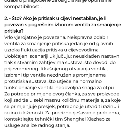
odabiru prilagođene za osiguravanje optimalne
kompatibilnosti.
2. - Što? Ako je pritisak u cijevi nestabilan, je li
povezan s pogrešnim izborom ventila za smanjenje
pritiska?
Vrlo vjerojatno je povezana. Neispravna odabir
ventila za smanjenje pritiska jedan je od glavnih
uzroka fluktuacija pritiska u cijevovodima.
Uobičajeni scenariji uključuju: neusklađen nastavni
tlak s stvarnim zahtjevima sustava, što dovodi do
prijevremenog ili kašnjenog otvaranja ventila;
izabrani tip ventila nezdružen s promjenama
protutiska sustava, što utječe na normalno
funkcioniranje ventila; nedovoljna snaga za otpu
Za potrebe primjene ovog članka, za sve proizvode
koji sadrže u sebi masnu količinu materijala, za koje
se primjenjuje presjek, potrebno je utvrditi razinu i
razinu izloženosti. Za precizno rješavanje problema,
kontaktirajte tehnički tim Shanghai Xiazhao za
usluge analize radnog stanja.