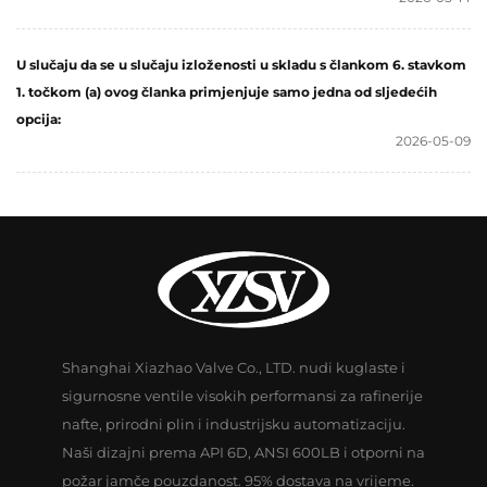
U slučaju da se u slučaju izloženosti u skladu s člankom 6. stavkom
1. točkom (a) ovog članka primjenjuje samo jedna od sljedećih
opcija:
2026-05-09
Shanghai Xiazhao Valve Co., LTD. nudi kuglaste i
sigurnosne ventile visokih performansi za rafinerije
nafte, prirodni plin i industrijsku automatizaciju.
Naši dizajni prema API 6D, ANSI 600LB i otporni na
požar jamče pouzdanost. 95% dostava na vrijeme.