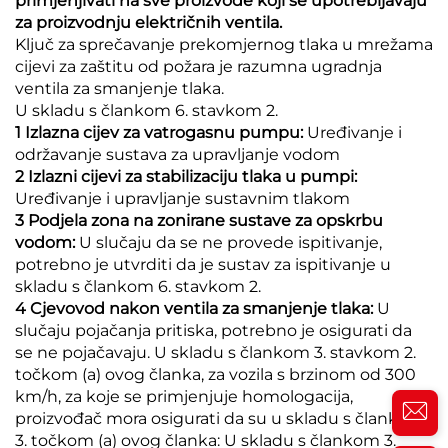
primjenjivati na sve proizvode koji se upotrebljavaju
za proizvodnju električnih ventila.
Ključ za sprečavanje prekomjernog tlaka u mrežama
cijevi za zaštitu od požara je razumna ugradnja
ventila za smanjenje tlaka.
U skladu s člankom 6. stavkom 2.
1 Izlazna cijev za vatrogasnu pumpu:
Uređivanje i
održavanje sustava za upravljanje vodom
2 Izlazni cijevi za stabilizaciju tlaka u pumpi:
Uređivanje i upravljanje sustavnim tlakom
3 Podjela zona na zonirane sustave za opskrbu
vodom:
U slučaju da se ne provede ispitivanje,
potrebno je utvrditi da je sustav za ispitivanje u
skladu s člankom 6. stavkom 2.
4 Cjevovod nakon ventila za smanjenje tlaka:
U
slučaju pojačanja pritiska, potrebno je osigurati da
se ne pojačavaju. U skladu s člankom 3. stavkom 2.
točkom (a) ovog članka, za vozila s brzinom od 300
km/h, za koje se primjenjuje homologacija,
proizvođač mora osigurati da su u skladu s člankom
3. točkom (a) ovog članka: U skladu s člankom 3.