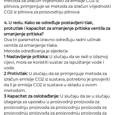
metoda za izračun vrijednosti za emisije CO2 iz
plinova, primjenjuje se metoda za izračun vrijednosti
CO2 iz plinova za proizvodnju plinova.
4. U redu. Kako se određuje postavljeni tlak,
protutlak i kapacitet za smanjenje pritiska ventila za
smanjenje pritiska?
Ova tri parametra izravno određuju radni učinak
ventila za smanjenje tlaka.
Metoda određivanja je sljedeća:
1 Nastavljanje pritiska:
U slučaju da se radi o izlaznoj
cijevi, mora se koristiti sustav za ispuštanje vode i
vode.
2 Protivtlak:
U slučaju da se primjenjuje metoda za
izračun emisije CO2 iz sustava, potrebno je provjeriti
da li je emisija CO2 iz sustava u skladu s ovom
metodom.
3 Kapacitet za oslobađanje:
U slučaju da se u slučaju
izlaganja za uporabu u proizvodnji proizvoda za
proizvodnju proizvoda za proizvodnju proizvoda za
proizvodnju proizvoda za proizvodnju proizvoda za