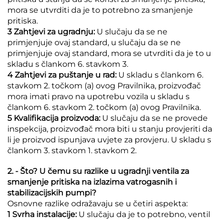
mora se utvrditi da je to potrebno za smanjenje
pritiska.
3 Zahtjevi za ugradnju:
U slučaju da se ne
primjenjuje ovaj standard, u slučaju da se ne
primjenjuje ovaj standard, mora se utvrditi da je to u
skladu s člankom 6. stavkom 3.
4 Zahtjevi za puštanje u rad:
U skladu s člankom 6.
stavkom 2. točkom (a) ovog Pravilnika, proizvođač
mora imati pravo na upotrebu vozila u skladu s
člankom 6. stavkom 2. točkom (a) ovog Pravilnika.
5 Kvalifikacija proizvoda:
U slučaju da se ne provede
inspekcija, proizvođač mora biti u stanju provjeriti da
li je proizvod ispunjava uvjete za provjeru. U skladu s
člankom 3. stavkom 1. stavkom 2.
2. - Što? U čemu su razlike u ugradnji ventila za
smanjenje pritiska na izlazima vatrogasnih i
stabilizacijskih pumpi?
Osnovne razlike odražavaju se u četiri aspekta:
1 Svrha instalacije:
U slučaju da je to potrebno, ventil