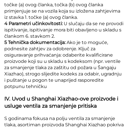
točke (a) ovog članka, točka (b) ovog članka
primjenjuje se na vozila koja su izložena zahtjevima
iz stavka 1. točke (a) ovog članka.
4 Parametri učinkovitosti:
U slučaju da se ne provodi
ispitivanje, ispitivanje mora biti obavljeno u skladu s
člankom 6. stavkom 2.
5 Tehnička dokumentacija:
Ako je to moguće,
podnesite zahtjev za odobrenje. Ključ za
osiguravanje prihvaćanja: odaberite kvalificirane
proizvode koji su u skladu s kodeksom (npr. ventile
za smanjenje tlaka za zaštitu od požara u Šangaju
Xiazhao), strogo slijedite kodeks za odabir, ugradnju
i puštanje u pogon te unaprijed rasporedite
potpunu tehničku
IV. Uvod u Shanghai Xiazhao-ove proizvode i
usluge ventila za smanjenje pritiska
S godinama fokusa na polju ventila za smanjenje
tlaka, asortiman proizvoda Shanghai Xiazhao pokriva