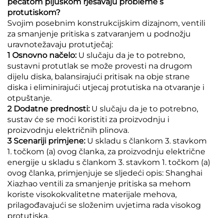
pečatom pljuskom rješavaju probleme s
protutiskom?
Svojim posebnim konstrukcijskim dizajnom, ventili
za smanjenje pritiska s zatvaranjem u podnožju
uravnotežavaju protutječaj:
1 Osnovno načelo:
U slučaju da je to potrebno,
sustavni protutlak se može provesti na drugom
dijelu diska, balansirajući pritisak na obje strane
diska i eliminirajući utjecaj protutiska na otvaranje i
otpuštanje.
2 Dodatne prednosti:
U slučaju da je to potrebno,
sustav će se moći koristiti za proizvodnju i
proizvodnju električnih plinova.
3 Scenariji primjene:
U skladu s člankom 3. stavkom
1. točkom (a) ovog članka, za proizvodnju električne
energije u skladu s člankom 3. stavkom 1. točkom (a)
ovog članka, primjenjuje se sljedeći opis: Shanghai
Xiazhao ventili za smanjenje pritiska sa mehom
koriste visokokvalitetne materijale mehova,
prilagođavajući se složenim uvjetima rada visokog
protutiska.