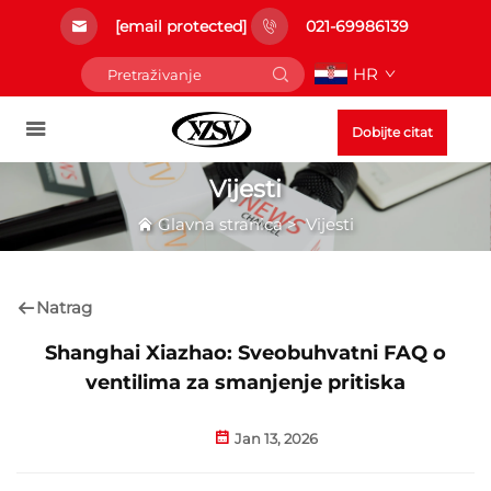
[email protected]
021-69986139
HR
Dobijte citat
Vijesti
Glavna stranica
>
Vijesti
Natrag
Shanghai Xiazhao: Sveobuhvatni FAQ o
ventilima za smanjenje pritiska
Jan 13, 2026