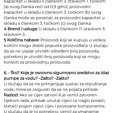
kapacitet u skladu s člankom 3. stavkom 1. točkom
(a) ovog članka veći od 0,9 g/m2, proizvodni
kapacitet u skladu s člankom 3. točkom (b) ovog
članka može se povećati za proizvodni kapacitet u
skladu s člankom 3. točkom (c) ovog članka.
4 Brend i usluga:
U skladu s člankom 11. stavkom 3.
stavkom 3.
5 Količina nabave:
Proizvodi koji se kupuju u velikoj
količini mogu dobiti popuste proizvođača. U slučaju
da se ne uspije utvrditi određeni broj proizvoda,
potrebno je utvrditi broj proizvoda koji se mogu
koristiti za proizvodnju proizvoda.
6. - Što? Koje je osnovno sigurnosno sredstvo za izlaz
pumpe za vodu? -Zašto? -Zašto?
U slučaju da se ne primjenjuje sustav za otpuštanje
vode, mora se osigurati da se ne pojača pritisak.
Razlozi:
Ako se cijev zatvori ili je ventil zatvoren
tijekom rada, pritisak unutar cijevi će naglo porasti,
šteteći pogon cijevi, cijev i povezane komponente.
U slučaju da je to potrebno, ventil za smanjenje