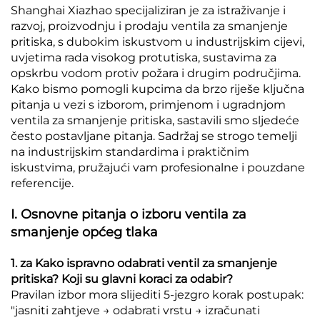
Shanghai Xiazhao specijaliziran je za istraživanje i
razvoj, proizvodnju i prodaju ventila za smanjenje
pritiska, s dubokim iskustvom u industrijskim cijevi,
uvjetima rada visokog protutiska, sustavima za
opskrbu vodom protiv požara i drugim područjima.
Kako bismo pomogli kupcima da brzo riješe ključna
pitanja u vezi s izborom, primjenom i ugradnjom
ventila za smanjenje pritiska, sastavili smo sljedeće
često postavljane pitanja. Sadržaj se strogo temelji
na industrijskim standardima i praktičnim
iskustvima, pružajući vam profesionalne i pouzdane
referencije.
I. Osnovne pitanja o izboru ventila za
smanjenje općeg tlaka
1. za Kako ispravno odabrati ventil za smanjenje
pritiska? Koji su glavni koraci za odabir?
Pravilan izbor mora slijediti 5-jezgro korak postupak:
"jasniti zahtjeve → odabrati vrstu → izračunati