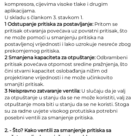
kompresora, cijevima visoke tlake i drugim
aplikacijama.
U skladu s člankom 3. stavkom 1.
1 Odstupanje pritiska za postavljanje:
Pritom se
pritisak otvaranja povećava uz povratni pritisak, što
ne može pomoći u smanjenju pritiska na
postavljenoj vrijednosti i lako uzrokuje nesreće zbog
prekomjernog pritiska.
2 Smanjena kapaciteta za otpuštanje:
Odbrambeni
pritisak povećava otpornost sredine pražnjenja, što
čini stvarni kapacitet oslobađanja nižim od
projektirane vrijednosti i ne može učinkovito
smanjiti pritisak.
3 Neispravno zatvaranje ventila:
U slučaju da je valj
za otpuštanje u stanju da se ne može koristiti, valj za
otpuštanje mora biti u stanju da se ne koristi. Stoga
su za radne uvjete visokog protutiska potrebni
posebni ventili za smanjenje pritiska.
2. - Što? Kako ventili za smanjenje pritiska sa