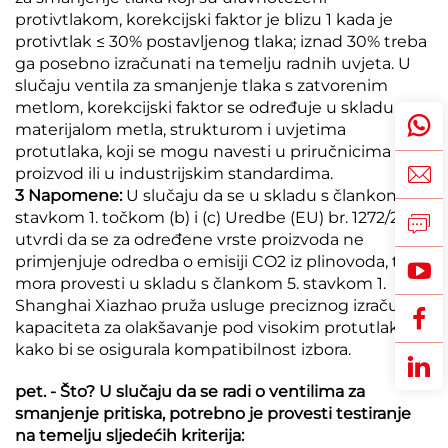
protivtlakom, korekcijski faktor je blizu 1 kada je
protivtlak ≤ 30% postavljenog tlaka; iznad 30% treba
ga posebno izračunati na temelju radnih uvjeta. U
slučaju ventila za smanjenje tlaka s zatvorenim
metlom, korekcijski faktor se određuje u skladu s
materijalom metla, strukturom i uvjetima
protutlaka, koji se mogu navesti u priručnicima za
proizvod ili u industrijskim standardima.
3 Napomene:
U slučaju da se u skladu s člankom 5.
stavkom 1. točkom (b) i (c) Uredbe (EU) br. 1272/2013
utvrdi da se za određene vrste proizvoda ne
primjenjuje odredba o emisiji CO2 iz plinovoda, to se
mora provesti u skladu s člankom 5. stavkom 1.
Shanghai Xiazhao pruža usluge preciznog izračuna
kapaciteta za olakšavanje pod visokim protutlakom
kako bi se osigurala kompatibilnost izbora.
pet. - Što? U slučaju da se radi o ventilima za
smanjenje pritiska, potrebno je provesti testiranje
na temelju sljedećih kriterija: