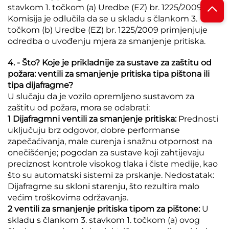
stavkom 1. točkom (a) Uredbe (EZ) br. 1225/2009
Komisija je odlučila da se u skladu s člankom 3.
točkom (b) Uredbe (EZ) br. 1225/2009 primjenjuje
odredba o uvođenju mjera za smanjenje pritiska.
4. - Što? Koje je prikladnije za sustave za zaštitu od
požara: ventili za smanjenje pritiska tipa pištona ili
tipa dijafragme?
U slučaju da je vozilo opremljeno sustavom za
zaštitu od požara, mora se odabrati:
1 Dijafragmni ventili za smanjenje pritiska:
Prednosti
uključuju brz odgovor, dobre performanse
zapečaćivanja, male curenja i snažnu otpornost na
onečišćenje; pogodan za sustave koji zahtijevaju
preciznost kontrole visokog tlaka i čiste medije, kao
što su automatski sistemi za prskanje. Nedostatak:
Dijafragme su skloni starenju, što rezultira malo
većim troškovima održavanja.
2 ventili za smanjenje pritiska tipom za pištone:
U
skladu s člankom 3. stavkom 1. točkom (a) ovog