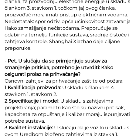
članka, za proizvodnju električne energije u skladu s
člankom 3. stavkom 1. točkom (a) ovog članka,
proizvođač mora imati pristup električnim vodama.
Nedostatak: spor odziv, opća učinkovitost zatvaranja
i lako zamašljanje nečistoćama. Preporučuje se
odabir na temelju funkcije sustava, srednje čistoće i
zahtjeva kontrole. Shanghai Xiazhao daje ciljane
preporuke.
- Pet. U slučaju da se primjenjuje sustav za
smanjenje pritiska, potrebno je utvrditi: Kako
osigurati prolaz na prihvaćanje?
Osnovni zahtjevi za prihvaćanje zaštite od požara:
1 Kvalifikacija proizvoda:
U skladu s člankom 4.
stavkom 1. stavkom 2.
2 Specifikacije i model:
U skladu s zahtjevima
projektiranja; parametri kao što su nazivni pritisak,
kapaciteta za otpuštanje i kalibar moraju ispunjavati
potrebe sustava.
3 Kvalitet instalacije:
U slučaju da je vozilo u skladu s
ovom Uredbom izloženo zahtjevima iz stavka 1.