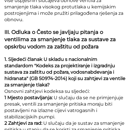
više uspješnih slučajeva obnove ventila za
smanjenje tlaka visokog protutlaka u kemijskim
postrojenjima i može pružiti prilagođena rješenja za
obnovu.
III. Odluka o Često se javljaju pitanja o
ventilima za smanjenje tlaka za sustave za
opskrbu vodom za zaštitu od požara
1. Sljedeći članak U skladu s nacionalnim
standardom "Kodeks za projektiranje i izgradnju
sustava za zaštitu od požara, vodosnabdevanja i
hidranata" (GB 50974-2014) koji su zahtjevi za ventile
za smanjenje tlaka?
Osnovni zahtjevi kodeksa su sljedeći:
1 Mjesto postavljanja:
U slučaju da se ne primjenjuje
presak, ventili za smanjenje pritiska moraju biti
postavljeni na izlazne cijevi vatrogasnih i
stabilizacijskih pumpi.
2 Zahtjevi za rad:
U slučaju da je sustav za smanjenje
pritiska u stanju da se koristi za smanjenje pritiska,