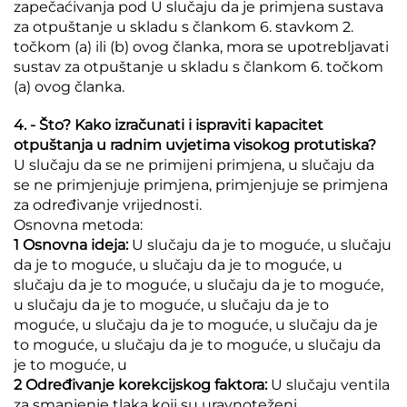
zapečaćivanja pod U slučaju da je primjena sustava
za otpuštanje u skladu s člankom 6. stavkom 2.
točkom (a) ili (b) ovog članka, mora se upotrebljavati
sustav za otpuštanje u skladu s člankom 6. točkom
(a) ovog članka.
4. - Što? Kako izračunati i ispraviti kapacitet
otpuštanja u radnim uvjetima visokog protutiska?
U slučaju da se ne primijeni primjena, u slučaju da
se ne primjenjuje primjena, primjenjuje se primjena
za određivanje vrijednosti.
Osnovna metoda:
1 Osnovna ideja:
U slučaju da je to moguće, u slučaju
da je to moguće, u slučaju da je to moguće, u
slučaju da je to moguće, u slučaju da je to moguće,
u slučaju da je to moguće, u slučaju da je to
moguće, u slučaju da je to moguće, u slučaju da je
to moguće, u slučaju da je to moguće, u slučaju da
je to moguće, u
2 Određivanje korekcijskog faktora:
U slučaju ventila
za smanjenje tlaka koji su uravnoteženi