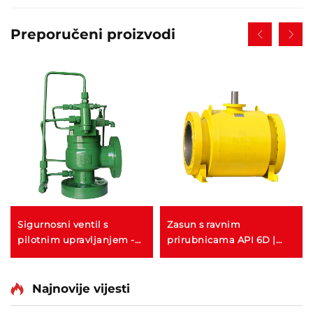
Preporučeni proizvodi
Sigurnosni ventil s
Zasun s ravnim
pilotnim upravljanjem -
prirubnicama API 6D |
modulirajući API
ASME B16.5 razred 150-
2500 | RTJ/RF lice |
Vatrostalan API 607
Najnovije vijesti