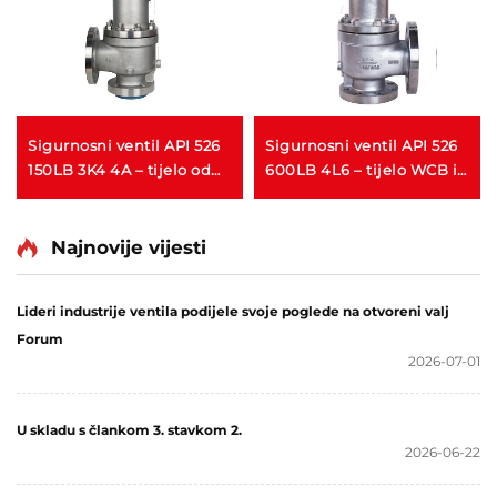
Sigurnosni ventil API 526
Sigurnosni ventil API 526
150LB 3K4 4A – tijelo od
600LB 4L6 – tijelo WCB i
nehrđajućeg čelika Super
oprema 316, zaštita od
Duplex 2507, otporno na
plina/tekućine pod
paru i morsku vodu
visokim tlakom, za naftna
Najnovije vijesti
visokih temperatura, za
i plinska, petrokemijska i
pomorstvo, offshore,
elektrane
Lideri industrije ventila podijele svoje poglede na otvoreni valj
brodogradnju i
Forum
postrojenja za
2026-07-01
desalinizaciju
U skladu s člankom 3. stavkom 2.
2026-06-22