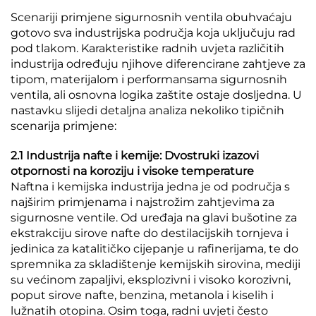
Scenariji primjene sigurnosnih ventila obuhvaćaju
gotovo sva industrijska područja koja uključuju rad
pod tlakom. Karakteristike radnih uvjeta različitih
industrija određuju njihove diferencirane zahtjeve za
tipom, materijalom i performansama sigurnosnih
ventila, ali osnovna logika zaštite ostaje dosljedna. U
nastavku slijedi detaljna analiza nekoliko tipičnih
scenarija primjene:
2.1 Industrija nafte i kemije: Dvostruki izazovi
otpornosti na koroziju i visoke temperature
Naftna i kemijska industrija jedna je od područja s
najširim primjenama i najstrožim zahtjevima za
sigurnosne ventile. Od uređaja na glavi bušotine za
ekstrakciju sirove nafte do destilacijskih tornjeva i
jedinica za katalitičko cijepanje u rafinerijama, te do
spremnika za skladištenje kemijskih sirovina, mediji
su većinom zapaljivi, eksplozivni i visoko korozivni,
poput sirove nafte, benzina, metanola i kiselih i
lužnatih otopina. Osim toga, radni uvjeti često