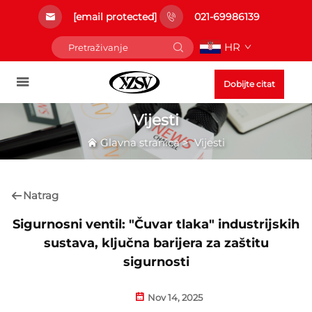
[email protected]
021-69986139
HR
Dobijte citat
Vijesti
Glavna stranica
>
Vijesti
Natrag
Sigurnosni ventil: "Čuvar tlaka" industrijskih
sustava, ključna barijera za zaštitu
sigurnosti
Nov 14, 2025