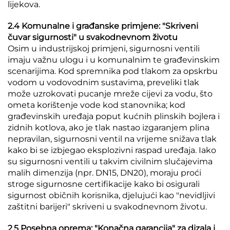
lijekova.
2.4 Komunalne i građanske primjene: "Skriveni
čuvar sigurnosti" u svakodnevnom životu
Osim u industrijskoj primjeni, sigurnosni ventili
imaju važnu ulogu i u komunalnim te građevinskim
scenarijima. Kod spremnika pod tlakom za opskrbu
vodom u vodovodnim sustavima, preveliki tlak
može uzrokovati pucanje mreže cijevi za vodu, što
ometa korištenje vode kod stanovnika; kod
građevinskih uređaja poput kućnih plinskih bojlera i
zidnih kotlova, ako je tlak nastao izgaranjem plina
nepravilan, sigurnosni ventil na vrijeme snižava tlak
kako bi se izbjegao eksplozivni raspad uređaja. Iako
su sigurnosni ventili u takvim civilnim slučajevima
malih dimenzija (npr. DN15, DN20), moraju proći
stroge sigurnosne certifikacije kako bi osigurali
sigurnost običnih korisnika, djelujući kao "nevidljivi
zaštitni barijeri" skriveni u svakodnevnom životu.
2.5 Posebna oprema: "Konačna garancija" za dizala i