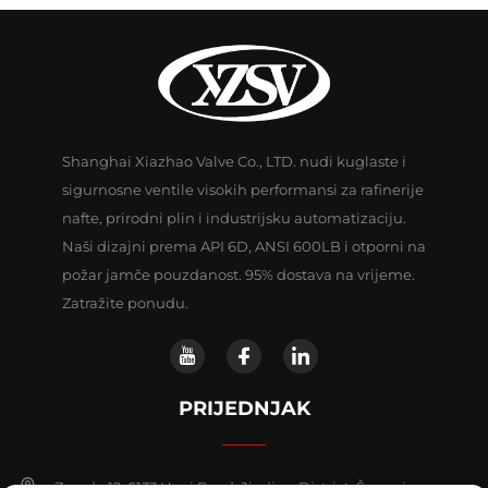
Shanghai Xiazhao Valve Co., LTD. nudi kuglaste i
sigurnosne ventile visokih performansi za rafinerije
nafte, prirodni plin i industrijsku automatizaciju.
Naši dizajni prema API 6D, ANSI 600LB i otporni na
požar jamče pouzdanost. 95% dostava na vrijeme.
Zatražite ponudu.
PRIJEDNJAK
Zgrada 12, 6133 Huyi Road, Jiading District, Šangaj