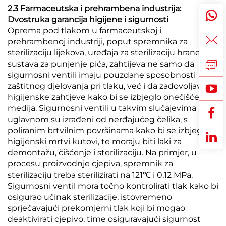
2.3 Farmaceutska i prehrambena industrija:
Dvostruka garancija higijene i sigurnosti
Oprema pod tlakom u farmaceutskoj i
prehrambenoj industriji, poput spremnika za
sterilizaciju lijekova, uređaja za sterilizaciju hrane i
sustava za punjenje pića, zahtijeva ne samo da
sigurnosni ventili imaju pouzdane sposobnosti
zaštitnog djelovanja pri tlaku, već i da zadovoljavaju
higijenske zahtjeve kako bi se izbjeglo onečišćenje
medija. Sigurnosni ventili u takvim slučajevima
uglavnom su izrađeni od nerđajućeg čelika, s
poliranim brtvilnim površinama kako bi se izbjegli
higijenski mrtvi kutovi, te moraju biti laki za
demontažu, čišćenje i sterilizaciju. Na primjer, u
procesu proizvodnje cjepiva, spremnik za
sterilizaciju treba sterilizirati na 121℃ i 0,12 MPa.
Sigurnosni ventil mora točno kontrolirati tlak kako bi
osigurao učinak sterilizacije, istovremeno
sprječavajući prekomjerni tlak koji bi mogao
deaktivirati cjepivo, time osiguravajući sigurnost