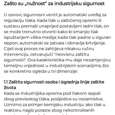
Zašto su „nužnost“ za industrijsku sigurnost
U osnovi, sigurnosni ventil je automatski uređaj za
regulaciju tlaka. Kada tlak u zaštićenoj opremi ili
sustavu premaši unaprijed postavljeni radni tlak, on
se može trenutno otvoriti kako bi smanjio tlak
ispuštanjem viška medija; kada tlak padne u siguran
raspon, automatski se zatvara i obnavlja brtvljenje.
Cijeli ovaj proces ne zahtijeva nikakvu ručnu
intervenciju, ostvarujući "neovisnu zaštitu
sigurnosti". Ova karakteristika mu daje nezamjenjivu
temeljnu vrijednost u industrijskim scenarijima, što
se konkretno ogleda u tri dimenzije:
1.1 Zaštita sigurnosti osoba i izgradnja linije zaštite
života
Kada se industrijska oprema pod tlakom raspali
zbog previsokog tlaka, posljedice su nezamislive.
Uzmimo za primjer kemijsku industriju: ako tlak u
reaktoru naglo poraste zbog nekontroliranih