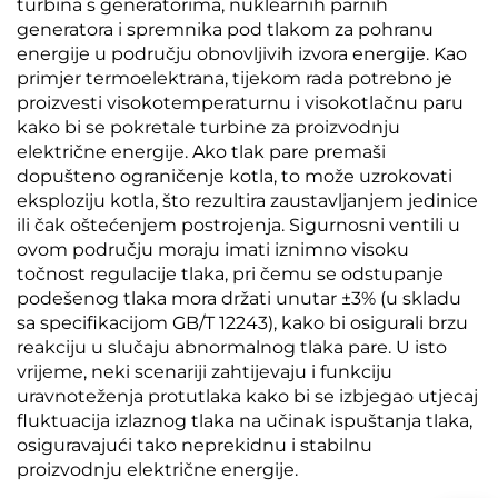
turbina s generatorima, nuklearnih parnih
generatora i spremnika pod tlakom za pohranu
energije u području obnovljivih izvora energije. Kao
primjer termoelektrana, tijekom rada potrebno je
proizvesti visokotemperaturnu i visokotlačnu paru
kako bi se pokretale turbine za proizvodnju
električne energije. Ako tlak pare premaši
dopušteno ograničenje kotla, to može uzrokovati
eksploziju kotla, što rezultira zaustavljanjem jedinice
ili čak oštećenjem postrojenja. Sigurnosni ventili u
ovom području moraju imati iznimno visoku
točnost regulacije tlaka, pri čemu se odstupanje
podešenog tlaka mora držati unutar ±3% (u skladu
sa specifikacijom GB/T 12243), kako bi osigurali brzu
reakciju u slučaju abnormalnog tlaka pare. U isto
vrijeme, neki scenariji zahtijevaju i funkciju
uravnoteženja protutlaka kako bi se izbjegao utjecaj
fluktuacija izlaznog tlaka na učinak ispuštanja tlaka,
osiguravajući tako neprekidnu i stabilnu
proizvodnju električne energije.