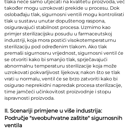
tlaka neće samo utjecati na kvalitetu proizvoda, već
također mogu uzrokovati prekide u procesu. Dok
oslobađaju tlak, sigurnosni ventili mogu kontrolirati
tlak u sustavu unutar dopuštenog raspona,
osiguravajući stabilnost procesa. Uzmimo kao
primjer sterilizacijsku posudu u farmaceutskoj
industriji, koja mora postići visokotemperaturnu
sterilizaciju pod određenim tlakom. Ako tlak
premaši sigurnosnu vrijednost, sigurnosni ventil će
se otvoriti kako bi smanjio tlak, sprječavajući
abnormalnu temperaturu sterilizacije koja može
uzrokovati pokvarljivost lijekova; nakon što se tlak
vrati u normalu, ventil će se brzo zatvoriti kako bi
osigurao neprekidni napredak procesa sterilizacije,
time jamčeći učinkovitost proizvodnje i stopu
ispravnosti proizvoda.
II. Scenariji primjene u više industrija:
Područje "sveobuhvatne zaštite" sigurnosnih
ventila