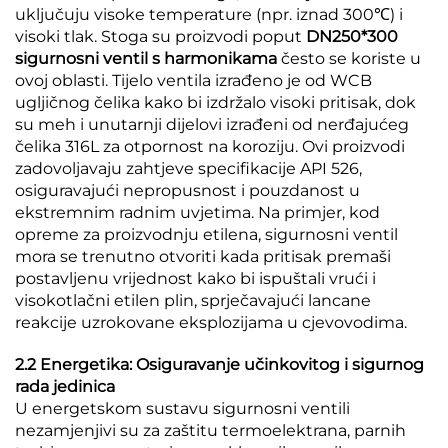
uključuju visoke temperature (npr. iznad 300℃) i
visoki tlak. Stoga su proizvodi poput
DN250*300
sigurnosni ventil s harmonikama
često se koriste u
ovoj oblasti. Tijelo ventila izrađeno je od WCB
ugljičnog čelika kako bi izdržalo visoki pritisak, dok
su meh i unutarnji dijelovi izrađeni od nerđajućeg
čelika 316L za otpornost na koroziju. Ovi proizvodi
zadovoljavaju zahtjeve specifikacije API 526,
osiguravajući nepropusnost i pouzdanost u
ekstremnim radnim uvjetima. Na primjer, kod
opreme za proizvodnju etilena, sigurnosni ventil
mora se trenutno otvoriti kada pritisak premaši
postavljenu vrijednost kako bi ispuštali vrući i
visokotlačni etilen plin, sprječavajući lancane
reakcije uzrokovane eksplozijama u cjevovodima.
2.2 Energetika: Osiguravanje učinkovitog i sigurnog
rada jedinica
U energetskom sustavu sigurnosni ventili
nezamjenjivi su za zaštitu termoelektrana, parnih