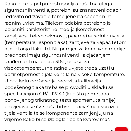
Kako bi se u potpunosti ispoljila zaštitna uloga
sigurnosnih ventila, potrebni su znanstveni odabir i
redovito održavanje temeljene na specifičnim
radnim uvjetima. Tijekom odabira potrebno je
pojasniti karakteristike medija (korozivnost,
zapaljivost i eksplozivnost), parametre radnih uvjeta
(temperatura, raspon tlaka), zahtjeve za kapacitetom
otpuštanja tlaka itd. Na primjer, za korozivne medije
prednost imaju sigurnosni ventili s ojačanjem
izrađeni od materijala 316L, dok se za
visokotemperaturne radne uvjete treba uzeti u
obzir otpornost tijela ventila na visoke temperature.
U pogledu održavanja, redovita kalibracija
podešenog tlaka treba se provoditi u skladu sa
specifikacijom GB/T 12243 (kao što je metoda
ponovljenog trikratnog testa spomenuta ranije),
provjerava se čvrstoća brtvene površine i korozija
tijela ventila te se komponente zamijenjuju na
vrijeme kako bi se izbjegla "rad sa kvarovima".