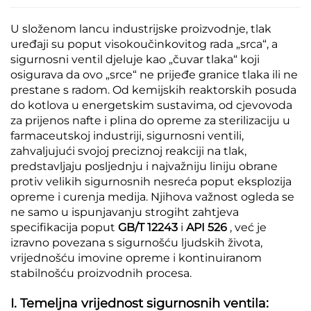
U složenom lancu industrijske proizvodnje, tlak
uređaji su poput visokoučinkovitog rada „srca“, a
sigurnosni ventil djeluje kao „čuvar tlaka“ koji
osigurava da ovo „srce“ ne prijeđe granice tlaka ili ne
prestane s radom. Od kemijskih reaktorskih posuda
do kotlova u energetskim sustavima, od cjevovoda
za prijenos nafte i plina do opreme za sterilizaciju u
farmaceutskoj industriji, sigurnosni ventili,
zahvaljujući svojoj preciznoj reakciji na tlak,
predstavljaju posljednju i najvažniju liniju obrane
protiv velikih sigurnosnih nesreća poput eksplozija
opreme i curenja medija. Njihova važnost ogleda se
ne samo u ispunjavanju strogiht zahtjeva
specifikacija poput
GB/T 12243
i
API 526
, već je
izravno povezana s sigurnošću ljudskih života,
vrijednošću imovine opreme i kontinuiranom
stabilnošću proizvodnih procesa.
I. Temeljna vrijednost sigurnosnih ventila: