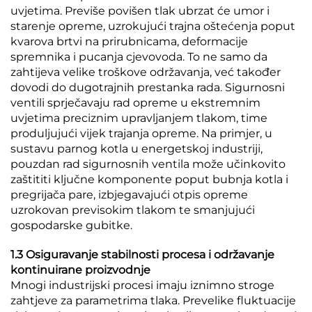
uvjetima. Previše povišen tlak ubrzat će umor i
starenje opreme, uzrokujući trajna oštećenja poput
kvarova brtvi na prirubnicama, deformacije
spremnika i pucanja cjevovoda. To ne samo da
zahtijeva velike troškove održavanja, već također
dovodi do dugotrajnih prestanka rada. Sigurnosni
ventili sprječavaju rad opreme u ekstremnim
uvjetima preciznim upravljanjem tlakom, time
produljujući vijek trajanja opreme. Na primjer, u
sustavu parnog kotla u energetskoj industriji,
pouzdan rad sigurnosnih ventila može učinkovito
zaštititi ključne komponente poput bubnja kotla i
pregrijača pare, izbjegavajući otpis opreme
uzrokovan previsokim tlakom te smanjujući
gospodarske gubitke.
1.3 Osiguravanje stabilnosti procesa i održavanje
kontinuirane proizvodnje
Mnogi industrijski procesi imaju iznimno stroge
zahtjeve za parametrima tlaka. Prevelike fluktuacije