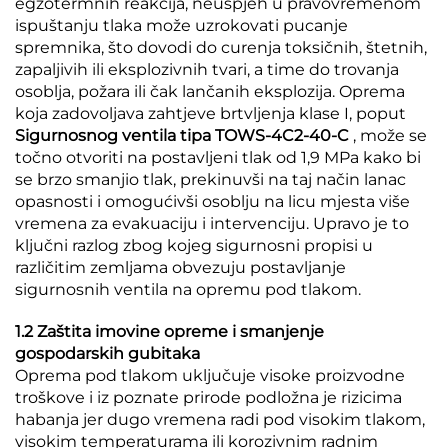
egzotermnih reakcija, neuspjeh u pravovremenom
ispuštanju tlaka može uzrokovati pucanje
spremnika, što dovodi do curenja toksičnih, štetnih,
zapaljivih ili eksplozivnih tvari, a time do trovanja
osoblja, požara ili čak lančanih eksplozija. Oprema
koja zadovoljava zahtjeve brtvljenja klase I, poput
Sigurnosnog ventila tipa TOWS-4C2-40-C
, može se
točno otvoriti na postavljeni tlak od 1,9 MPa kako bi
se brzo smanjio tlak, prekinuvši na taj način lanac
opasnosti i omogućivši osoblju na licu mjesta više
vremena za evakuaciju i intervenciju. Upravo je to
ključni razlog zbog kojeg sigurnosni propisi u
različitim zemljama obvezuju postavljanje
sigurnosnih ventila na opremu pod tlakom.
1.2 Zaštita imovine opreme i smanjenje
gospodarskih gubitaka
Oprema pod tlakom uključuje visoke proizvodne
troškove i iz poznate prirode podložna je rizicima
habanja jer dugo vremena radi pod visokim tlakom,
visokim temperaturama ili korozivnim radnim