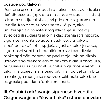
posude pod tlakom
Posebna oprema poput hidrauličnih sustava dizala i
tlačnih posuda (npr. boca za tekućinu, boca za kisik)
također su ključni slučajevi primjene sigurnosnih
ventila. Kao primjer boca za tekući plin, ako
unutarnji tlak poraste zbog izlaganja sunčevoj
svjetlosti ili sudara tijekom skladištenja i transporta,
sigurnosni ventil se automatski otvara kako bi
ispuštao tekući plin, sprječavajući eksploziju boce;
sigurnosni ventil u hidrauličnom sustavu dizala
može spriječiti nepravilno podizanje kabine dizala
uzrokovano prekomjernim tlakom hidrauličnog ulja,
osiguravajući sigurnost putnika. Sigurnosni ventili u
takvim slučajevima moraju biti mali po veličini i brzi
u reakciji, a moraju se redovito kalibrirati kako bi se
osigurala pouzdana funkcionalnost.
III. Odabir i održavanje sigurnosnih ventila:
Osiguravanje da "čuvar tlaka" ostane pouzdan