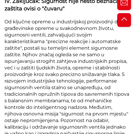
IV. Zaključak: Sigurnost nije nešto beznačajno,
zaštita ovisi o "čuvaru"
Od ključne opreme u industrijskoj proizvodnji do
građevinske opreme u svakodnevnom životu,
sigurnosni ventili, zahvaljujući svojim
karakteristikama "precizne reakcije i automatske
zaštite", postali su temeljni element sigurnosne
zaštite. Njihov značaj ogleda se ne samo u
ispunjavanju strogiht zahtjeva industrijskih propisa,
već i u zaštiti ljudskih života, opreme i stabilnosti
proizvodnje kroz svako precizno snižavanje tlaka. S
razvojem industrijske tehnologije, performanse
sigurnosnih ventila stalno se unapređuju, od
tradicionalnih opružnih tipova do savremenih tipova
s balansnim membranama, te od mehaničke
kontrole do inteligentnog nadzora. Međutim,
njihova osnovna misija "sigurnost na prvom mjestu"
ostaje nepromijenjena. Pozornost na odabir,
kalibraciju i održavanje sigurnosnih ventila jednako
je važno kao i izgradnja najčvrstije sigurnosne linije