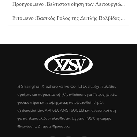
Προηγούμενο :
Βελτιστοποίηση των Λειτουργιών με Συμβουλές Από Τοπ Κατασκευαστές Ροπής
Επόμενο :
Βασικός Ρόλος της Διπλής Βαλβίδας Πιλότου στα Συστήματα Ασφαλείας
Η Shanghai Xiazhao Valve Co., LTD. παρέχει βαλβίδες
σφαίρας και ασφαλείας υψηλής απόδοσης για πετροχημικές,
φυσικό αέριο και βιομηχανική αυτοματοποίηση. Οι
σχεδιασμοί μας API 6D, ANSI 600LB και ανθεκτικοί στη
φωτιά εξασφαλίζουν αξιοπιστία. Εγγύηση 95% έγκαιρης
παράδοσης. Ζητήστε προσφορά.