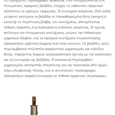
Οι προηγμένες προδιαγραφές ασφαλείας που ενσωματώνονται στις
πνευματικές σφαιρικές βαλβίδες ελέγχου τις καθιστούν εξαιρετικά
αξιόπιστες σε κρίσιμες εφαρμογές. Η λειτουργία ασφαλείας (fail-safe)
μετακινεί αυτόματα τη βαλβίδα σε προκαθορισμένη θέση (ανοιχτή ή
κλειστή) σε περίπτωση βλάβης του συστήματος, αποτρέποντας
πιθανές διακοπές στη διαδικασία ή κινδύνους ασφαλείας. Η εγγενής
απλότητα του πνευματικού συστήματος μειώνει την πιθανότητα
μηχανικών βλαβών, ενώ τα εφεδρικά συστήματα στεγανοποίησης
εξασφαλίζουν μηδενική διαρροή όταν είναι κλειστές. Οι βαλβίδες αυτές
περιλαμβάνουν πολλαπλά ασφαλιστικά μηχανισμούς και ενδείξεις
θέσης, παρέχοντας διαρκώς ανατροφοδότηση σχετικά με την κατάσταση
και τη λειτουργία της βαλβίδας. Η κατασκευή περιλαμβάνει
μηχανισμούς αποτροπής υπερπίεσης για την προστασία από ζημιές
λόγω υπερβολικής πίεσης, ενώ οι αντιστατικές προδιαγραφές
εξασφαλίζουν ασφαλή λειτουργία σε πιθανά εκρηκτικές ατμόσφαιρες.