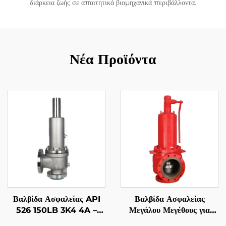
διάρκεια ζωής σε απαιτητικά βιομηχανικά περιβάλλοντα.
Νέα Προϊόντα
Βαλβίδα Ασφαλείας API
Βαλβίδα Ασφαλείας
526 150LB 3K4 4A –
Μεγάλου Μεγέθους για
Κορμός από Ανοξείδωτο
Βιομηχανία – API 526