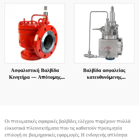
Χάλυβα 2507 Super
8T10 – 300LB WCB &
Duplex, Ανθεκτική σε
316 Κοπή – Αξιόπιστη
Υψηλές Θερμοκρασίες
Προστασία Υπερπίεσης
Ατμού και Θαλασσινό
για Χημικές
Νερό, για Ναυπηγεία,
Εγκαταστάσεις
Πετρέλαιο σε Θαλάσσιες
Εγκαταστάσεις & Μονάδες
Αφαλάτωσης
Ασφαλιστική Βαλβίδα
Βαλβίδα ασφαλείας
Κινητήρα — Απότομης
κατευθυνόμενης
Δράσης API
λειτουργίας—Ρυθμιζόμενη
DIN
Οι πνευματικές σφαιρικές βαλβίδες ελέγχου παρέχουν πολλά
ελκυστικά πλεονεκτήματα που τις καθιστούν προτιμητέα
επιλογή σε βιομηχανικές εφαρμογές. Η ενδογενής απλότητα