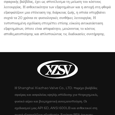
σφαιρικής βαλβίδας, έχει ως αποτέλεσμα τη μείωση του κόστους
λειτουργίας. Η ανθεκτικότητα των εξαρτημάτων και η αντοχή στη φθορά
εξασφαλίζουν μια επέκταση της διάρκειας ζωής, η οποία υπερβαίνει
συχνά τα 20 χρόνια σε φυσιολογικές συνθήκες λειτουργίας. Η
τυποποιημένη σχεδίαση επιτρέπει επίσης εύκολη αντικατάσταση
εξαρτημάτων, όποτε είναι απαραίτητο, μειώνοντας το κόστος
αποθεματοποίησης και απλοποιώντας τις διαδικασίες συντήρησης.
Η Shanghai Xiazhao Valve Co., LTD. παρέχει βαλβίδες
σφαίρας και ασφαλείας υψηλής απόδοσης για πετροχημικές,
φυσικό αέριο και βιομηχανική αυτοματοποίηση. Οι
σχεδιασμοί μας API 6D, ANSI 600LB και ανθεκτικοί στη
φωτιά εξασφαλίζουν αξιοπιστία. Εγγύηση 95% έγκαιρης