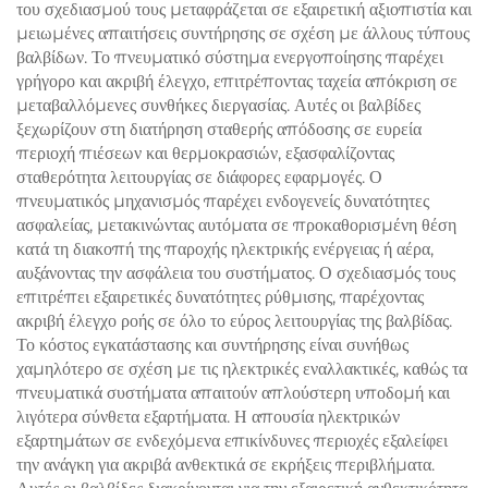
του σχεδιασμού τους μεταφράζεται σε εξαιρετική αξιοπιστία και
μειωμένες απαιτήσεις συντήρησης σε σχέση με άλλους τύπους
βαλβίδων. Το πνευματικό σύστημα ενεργοποίησης παρέχει
γρήγορο και ακριβή έλεγχο, επιτρέποντας ταχεία απόκριση σε
μεταβαλλόμενες συνθήκες διεργασίας. Αυτές οι βαλβίδες
ξεχωρίζουν στη διατήρηση σταθερής απόδοσης σε ευρεία
περιοχή πιέσεων και θερμοκρασιών, εξασφαλίζοντας
σταθερότητα λειτουργίας σε διάφορες εφαρμογές. Ο
πνευματικός μηχανισμός παρέχει ενδογενείς δυνατότητες
ασφαλείας, μετακινώντας αυτόματα σε προκαθορισμένη θέση
κατά τη διακοπή της παροχής ηλεκτρικής ενέργειας ή αέρα,
αυξάνοντας την ασφάλεια του συστήματος. Ο σχεδιασμός τους
επιτρέπει εξαιρετικές δυνατότητες ρύθμισης, παρέχοντας
ακριβή έλεγχο ροής σε όλο το εύρος λειτουργίας της βαλβίδας.
Το κόστος εγκατάστασης και συντήρησης είναι συνήθως
χαμηλότερο σε σχέση με τις ηλεκτρικές εναλλακτικές, καθώς τα
πνευματικά συστήματα απαιτούν απλούστερη υποδομή και
λιγότερα σύνθετα εξαρτήματα. Η απουσία ηλεκτρικών
εξαρτημάτων σε ενδεχόμενα επικίνδυνες περιοχές εξαλείφει
την ανάγκη για ακριβά ανθεκτικά σε εκρήξεις περιβλήματα.