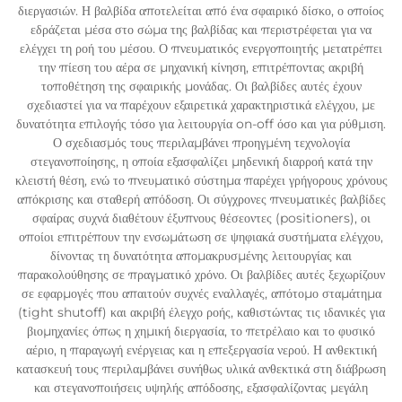
διεργασιών. Η βαλβίδα αποτελείται από ένα σφαιρικό δίσκο, ο οποίος
εδράζεται μέσα στο σώμα της βαλβίδας και περιστρέφεται για να
ελέγχει τη ροή του μέσου. Ο πνευματικός ενεργοποιητής μετατρέπει
την πίεση του αέρα σε μηχανική κίνηση, επιτρέποντας ακριβή
τοποθέτηση της σφαιρικής μονάδας. Οι βαλβίδες αυτές έχουν
σχεδιαστεί για να παρέχουν εξαιρετικά χαρακτηριστικά ελέγχου, με
δυνατότητα επιλογής τόσο για λειτουργία on-off όσο και για ρύθμιση.
Ο σχεδιασμός τους περιλαμβάνει προηγμένη τεχνολογία
στεγανοποίησης, η οποία εξασφαλίζει μηδενική διαρροή κατά την
κλειστή θέση, ενώ το πνευματικό σύστημα παρέχει γρήγορους χρόνους
απόκρισης και σταθερή απόδοση. Οι σύγχρονες πνευματικές βαλβίδες
σφαίρας συχνά διαθέτουν έξυπνους θέσεοντες (positioners), οι
οποίοι επιτρέπουν την ενσωμάτωση σε ψηφιακά συστήματα ελέγχου,
δίνοντας τη δυνατότητα απομακρυσμένης λειτουργίας και
παρακολούθησης σε πραγματικό χρόνο. Οι βαλβίδες αυτές ξεχωρίζουν
σε εφαρμογές που απαιτούν συχνές εναλλαγές, απότομο σταμάτημα
(tight shutoff) και ακριβή έλεγχο ροής, καθιστώντας τις ιδανικές για
βιομηχανίες όπως η χημική διεργασία, το πετρέλαιο και το φυσικό
αέριο, η παραγωγή ενέργειας και η επεξεργασία νερού. Η ανθεκτική
κατασκευή τους περιλαμβάνει συνήθως υλικά ανθεκτικά στη διάβρωση
και στεγανοποιήσεις υψηλής απόδοσης, εξασφαλίζοντας μεγάλη