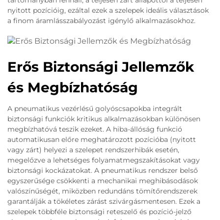
nyitott pozícióig, ezáltal ezek a szelepek ideális választások
a finom áramlásszabályozást igénylő alkalmazásokhoz.
Erős Biztonsági Jellemzők
és Megbízhatóság
A pneumatikus vezérlésű golyóscsapokba integrált
biztonsági funkciók kritikus alkalmazásokban különösen
megbízhatóvá teszik ezeket. A hiba-állóság funkció
automatikusan előre meghatározott pozícióba (nyitott
vagy zárt) helyezi a szelepet rendszerhibák esetén,
megelőzve a lehetséges folyamatmegszakításokat vagy
biztonsági kockázatokat. A pneumatikus rendszer belső
egyszerűsége csökkenti a mechanikai meghibásodások
valószínűségét, miközben redundáns tömítőrendszerek
garantálják a tökéletes zárást szivárgásmentesen. Ezek a
szelepek többféle biztonsági reteszelő és pozíció-jelző