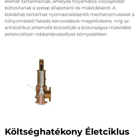
elemet tartalmaznak, amelyek folyamatos visszajelzést
biztosítanak a szelep állapotáról és működéséről. A
kialakítás tartalmaz nyomáscsökkentő mechanizmusokat a
túlnyomásból fakadó károsodások megelőzésére, míg az
antistatikus jellemzők biztosítják a biztonságos működést
potenciálisan robbanásveszélyes környezetben.
Költséghatékony Életciklus