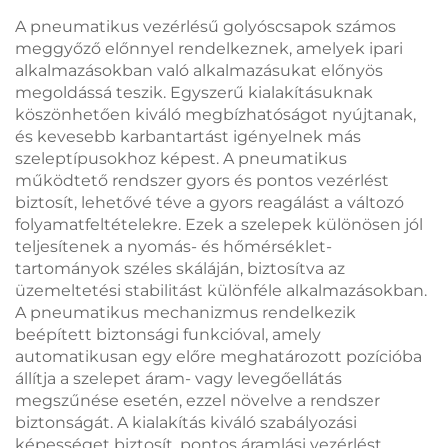
A pneumatikus vezérlésű golyóscsapok számos
meggyőző előnnyel rendelkeznek, amelyek ipari
alkalmazásokban való alkalmazásukat előnyös
megoldássá teszik. Egyszerű kialakításuknak
köszönhetően kiváló megbízhatóságot nyújtanak,
és kevesebb karbantartást igényelnek más
szeleptípusokhoz képest. A pneumatikus
működtető rendszer gyors és pontos vezérlést
biztosít, lehetővé téve a gyors reagálást a változó
folyamatfeltételekre. Ezek a szelepek különösen jól
teljesítenek a nyomás- és hőmérséklet-
tartományok széles skáláján, biztosítva az
üzemeltetési stabilitást különféle alkalmazásokban.
A pneumatikus mechanizmus rendelkezik
beépített biztonsági funkcióval, amely
automatikusan egy előre meghatározott pozícióba
állítja a szelepet áram- vagy levegőellátás
megszűnése esetén, ezzel növelve a rendszer
biztonságát. A kialakítás kiváló szabályozási
képességet biztosít, pontos áramlási vezérlést