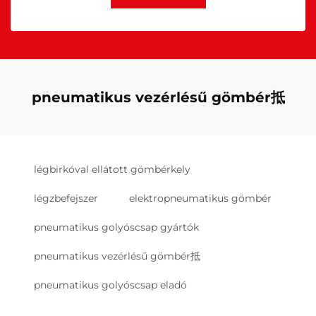
pneumatikus vezérlésű gömbér抵
légbirkóval ellátott gömbérkely
légzbefejszer
elektropneumatikus gömbér
pneumatikus golyóscsap gyártók
pneumatikus vezérlésű gömbér抵
pneumatikus golyóscsap eladó