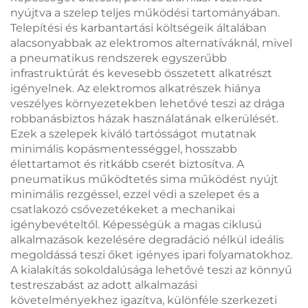
nyújtva a szelep teljes működési tartományában.
Telepítési és karbantartási költségeik általában
alacsonyabbak az elektromos alternatíváknál, mivel
a pneumatikus rendszerek egyszerűbb
infrastruktúrát és kevesebb összetett alkatrészt
igényelnek. Az elektromos alkatrészek hiánya
veszélyes környezetekben lehetővé teszi az drága
robbanásbiztos házak használatának elkerülését.
Ezek a szelepek kiváló tartósságot mutatnak
minimális kopásmentességgel, hosszabb
élettartamot és ritkább cserét biztosítva. A
pneumatikus működtetés sima működést nyújt
minimális rezgéssel, ezzel védi a szelepet és a
csatlakozó csővezetékeket a mechanikai
igénybevételtől. Képességük a magas ciklusú
alkalmazások kezelésére degradáció nélkül ideális
megoldássá teszi őket igényes ipari folyamatokhoz.
A kialakítás sokoldalúsága lehetővé teszi az könnyű
testreszabást az adott alkalmazási
követelményekhez igazítva, különféle szerkezeti