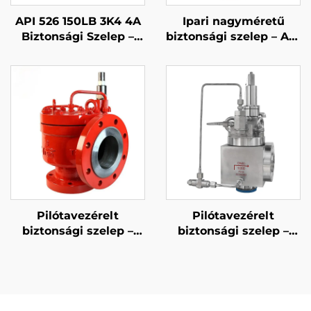
API 526 150LB 3K4 4A
Ipari nagyméretű
Biztonsági Szelep –
biztonsági szelep – API
2507 Super Duplex
526 8T10 – 300LB WCB
Rozsdamentes
és 316 trim –
Acéltest, Magas
megbízható
Hőmérsékletű Gőz- és
túlnyomásvédelem
Sóvízálló, Hajózás,
vegyi üzemek
Offshore, Hajógyártás
számára
és Sótlanító
Üzemekhez
Pilótavezérelt
Pilótavezérelt
biztonsági szelep –
biztonsági szelep –
gyorszakítású API
moduláló DIN