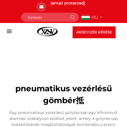
[email protected]
HU
ÁRJEGYZÉK KÉRÉSE
pneumatikus vezérlésű
gömbér抵
Egy pneumatikus vezérlésű golyóscsap egy kifinomult
áramlási szabályozó eszközt jelent, amely a golyóscsap
kialakításának megbízhatóságát kombinálja a precíz