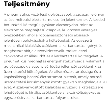
Teljesítmény
A pneumatikus vezérlésű golyóscsapok gazdasági előnyei
az üzemeltetési élettartamuk során jelentkeznek. A kezdeti
beruházási költségük gyakran alacsonyabb, mint az
elektromos meghajtású csapoké, különösen veszélyes
övezetekben, ahol a robbanásbiztonsági előírások
jelentősen befolyásolják a költségeket. Az egyszerű
mechanikai kialakítás csökkenti a karbantartási igényt és
meghosszabbítja a szervizintervallumokat, ezzel
csökkentve az állási időt és a karbantartási költségeket. A
pneumatikus meghajtás energiahatékonysága, valamint a
golyóscsapok alacsony súrlódási jellemzői csökkentik az
üzemeltetési költségeket. Az alkatrészek tartóssága és a
kopásállóság hosszú élettartamot biztosít, amely normál
üzemeltetési körülmények között gyakran meghaladja a 20
évet. A szabványosított kialakítás egyszerű alkatrészcsere
lehetőségét is kínálja, csökkentve a raktárköltségeket és
egyszerűsítve a karbantartási folyamatokat.