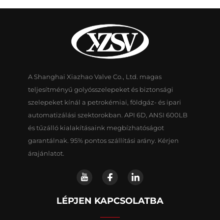
A Shanghai Xiazhao Valve Co., Ltd. magas
teljesítményű golyósszelepeket és biztonsági
szelepeket kínál a petrokémiai, földgáz- és ipari
automatizálási szektorokban. API 6D, ANSI 600LB
és tűzálló kialakításaink megbízhatóságot
garantálnak. 95% pontos szállítási arány. Kérjen
árajánlatot.
LÉPJEN KAPCSOLATBA