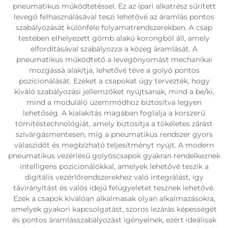
pneumatikus működtetéssel. Ez az ipari alkatrész sűrített
levegő felhasználásával teszi lehetővé az áramlás pontos
szabályozását különféle folyamatrendszerekben. A csap
testében elhelyezett gömb alakú korongból áll, amely
elfordításával szabályozza a közeg áramlását. A
pneumatikus működtető a levegőnyomást mechanikai
mozgássá alakítja, lehetővé téve a golyó pontos
pozícionálását. Ezeket a csapokat úgy tervezték, hogy
kiváló szabályozási jellemzőket nyújtsanak, mind a be/ki,
mind a moduláló üzemmódhoz biztosítva legyen
lehetőség. A kialakítás magában foglalja a korszerű
tömítéstechnológiát, amely biztosítja a tökéletes zárást
szivárgásmentesen, míg a pneumatikus rendszer gyors
válaszidőt és megbízható teljesítményt nyújt. A modern
pneumatikus vezérlésű golyóscsapok gyakran rendelkeznek
intelligens pozicionálókkal, amelyek lehetővé teszik a
digitális vezérlőrendszerekhez való integrálást, így
távirányítást és valós idejű felügyeletet tesznek lehetővé.
Ezek a csapok kiválóan alkalmasak olyan alkalmazásokra,
amelyek gyakori kapcsolgatást, szoros lezárás képességét
és pontos áramlásszabályozást igényelnek, ezért ideálisak