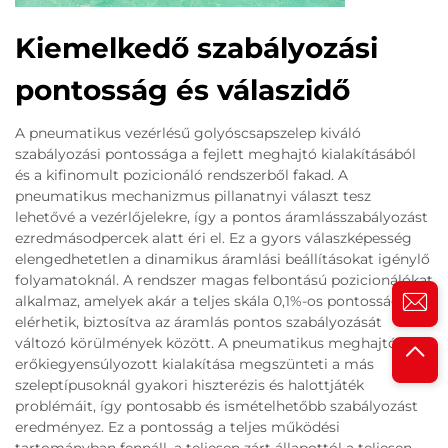
Kiemelkedő szabályozási
pontosság és válaszidő
A pneumatikus vezérlésű golyóscsapszelep kiváló
szabályozási pontossága a fejlett meghajtó kialakításából
és a kifinomult pozicionáló rendszerből fakad. A
pneumatikus mechanizmus pillanatnyi választ tesz
lehetővé a vezérlőjelekre, így a pontos áramlásszabályozást
ezredmásodpercek alatt éri el. Ez a gyors válaszképesség
elengedhetetlen a dinamikus áramlási beállításokat igénylő
folyamatoknál. A rendszer magas felbontású pozicionálókat
alkalmaz, amelyek akár a teljes skála 0,1%-os pontosságát is
elérhetik, biztosítva az áramlás pontos szabályozását
változó körülmények között. A pneumatikus meghajtó
erőkiegyensúlyozott kialakítása megszünteti a más
szeleptípusoknál gyakori hiszterézis és halottjáték
problémáit, így pontosabb és ismételhetőbb szabályozást
eredményez. Ez a pontosság a teljes működési
tartományban fennáll, a teljesen zárt állapottól a teljesen