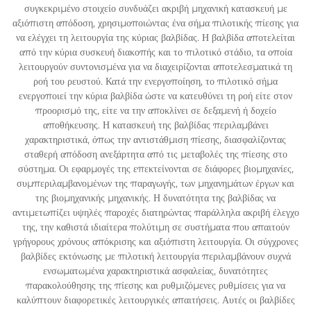
συγκεκριμένο στοιχείο συνδυάζει ακριβή μηχανική κατασκευή με
αξιόπιστη απόδοση, χρησιμοποιώντας ένα σήμα πιλοτικής πίεσης για
να ελέγχει τη λειτουργία της κύριας βαλβίδας. Η βαλβίδα αποτελείται
από την κύρια συσκευή διακοπής και το πιλοτικό στάδιο, τα οποία
λειτουργούν συντονισμένα για να διαχειρίζονται αποτελεσματικά τη
ροή του ρευστού. Κατά την ενεργοποίηση, το πιλοτικό σήμα
ενεργοποιεί την κύρια βαλβίδα ώστε να κατευθύνει τη ροή είτε στον
προορισμό της, είτε να την αποκλίνει σε δεξαμενή ή δοχείο
αποθήκευσης. Η κατασκευή της βαλβίδας περιλαμβάνει
χαρακτηριστικά, όπως την αντιστάθμιση πίεσης, διασφαλίζοντας
σταθερή απόδοση ανεξάρτητα από τις μεταβολές της πίεσης στο
σύστημα. Οι εφαρμογές της επεκτείνονται σε διάφορες βιομηχανίες,
συμπεριλαμβανομένων της παραγωγής, των μηχανημάτων έργων και
της βιομηχανικής μηχανικής. Η δυνατότητα της βαλβίδας να
αντιμετωπίζει υψηλές παροχές διατηρώντας παράλληλα ακριβή έλεγχο
της, την καθιστά ιδιαίτερα πολύτιμη σε συστήματα που απαιτούν
γρήγορους χρόνους απόκρισης και αξιόπιστη λειτουργία. Οι σύγχρονες
βαλβίδες εκτόνωσης με πιλοτική λειτουργία περιλαμβάνουν συχνά
ενσωματωμένα χαρακτηριστικά ασφαλείας, δυνατότητες
παρακολούθησης της πίεσης και ρυθμιζόμενες ρυθμίσεις για να
καλύπτουν διαφορετικές λειτουργικές απαιτήσεις. Αυτές οι βαλβίδες