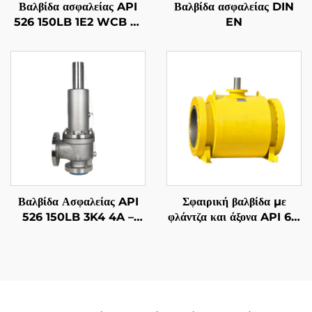
Βαλβίδα ασφαλείας API
Βαλβίδα ασφαλείας DIN
526 150LB 1E2 WCB με
EN
επένδυση 316 – Για αέριο,
για πετρέλαιο & αέριο/
εξαρτήματα
εγκαταστάσεων
Βαλβίδα Ασφαλείας API
Σφαιρική βαλβίδα με
526 150LB 3K4 4A –
φλάντζα και άξονα API 6D
Κορμός από Ανοξείδωτο
| ASME B16.5 Class 150-
Χάλυβα 2507 Super
2500 | RTJ/RF επιφάνεια
Duplex, Ανθεκτική σε
| Ανθεκτική σε πυρκαγιά
Υψηλές Θερμοκρασίες
API 607
Ατμού και Θαλασσινό
Νερό, για Ναυπηγεία,