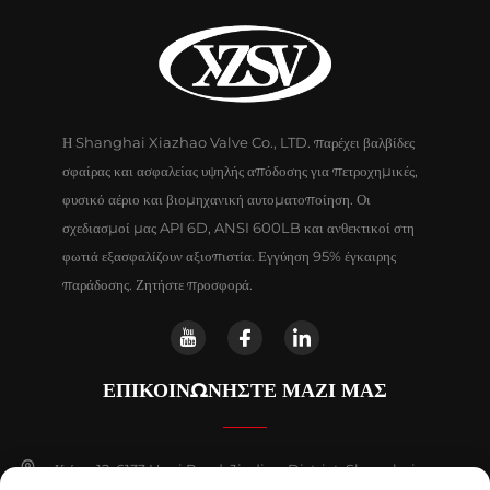
Η Shanghai Xiazhao Valve Co., LTD. παρέχει βαλβίδες
σφαίρας και ασφαλείας υψηλής απόδοσης για πετροχημικές,
φυσικό αέριο και βιομηχανική αυτοματοποίηση. Οι
σχεδιασμοί μας API 6D, ANSI 600LB και ανθεκτικοί στη
φωτιά εξασφαλίζουν αξιοπιστία. Εγγύηση 95% έγκαιρης
παράδοσης. Ζητήστε προσφορά.
ΕΠΙΚΟΙΝΩΝΗΣΤΕ ΜΑΖΙ ΜΑΣ
Κτίριο 12, 6133 Huyi Road, Jiading District, Shanghai