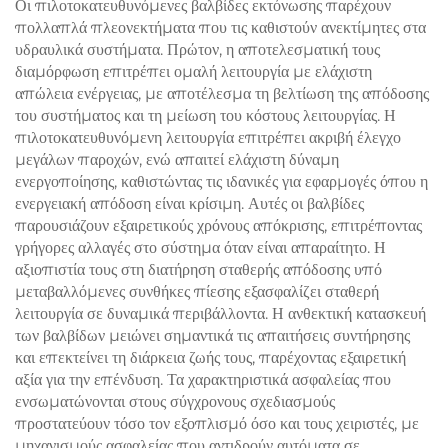
Οι πιλοτοκατευθυνόμενες βαλβίδες εκτόνωσης παρέχουν
Πετρέλαιο σε Θαλάσσιες
πολλαπλά πλεονεκτήματα που τις καθιστούν ανεκτίμητες στα
Εγκαταστάσεις & Μονάδες
υδραυλικά συστήματα. Πρώτον, η αποτελεσματική τους
Αφαλάτωσης
διαμόρφωση επιτρέπει ομαλή λειτουργία με ελάχιστη
απώλεια ενέργειας, με αποτέλεσμα τη βελτίωση της απόδοσης
του συστήματος και τη μείωση του κόστους λειτουργίας. Η
πιλοτοκατευθυνόμενη λειτουργία επιτρέπει ακριβή έλεγχο
μεγάλων παροχών, ενώ απαιτεί ελάχιστη δύναμη
ενεργοποίησης, καθιστώντας τις ιδανικές για εφαρμογές όπου η
ενεργειακή απόδοση είναι κρίσιμη. Αυτές οι βαλβίδες
παρουσιάζουν εξαιρετικούς χρόνους απόκρισης, επιτρέποντας
γρήγορες αλλαγές στο σύστημα όταν είναι απαραίτητο. Η
αξιοπιστία τους στη διατήρηση σταθερής απόδοσης υπό
μεταβαλλόμενες συνθήκες πίεσης εξασφαλίζει σταθερή
λειτουργία σε δυναμικά περιβάλλοντα. Η ανθεκτική κατασκευή
των βαλβίδων μειώνει σημαντικά τις απαιτήσεις συντήρησης
και επεκτείνει τη διάρκεια ζωής τους, παρέχοντας εξαιρετική
αξία για την επένδυση. Τα χαρακτηριστικά ασφαλείας που
ενσωματώνονται στους σύγχρονους σχεδιασμούς
προστατεύουν τόσο τον εξοπλισμό όσο και τους χειριστές, με
μηχανισμούς ασφαλείας που αντιδρούν αυτόματα σε