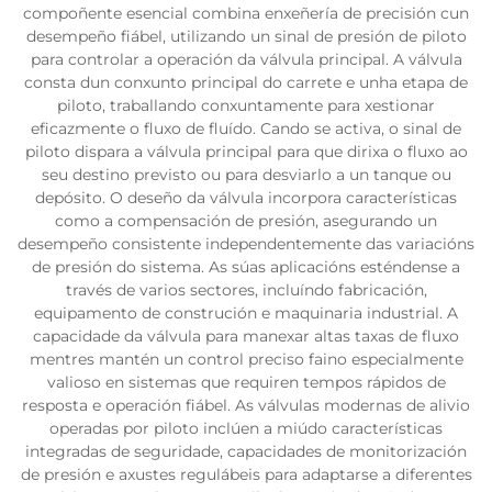
compoñente esencial combina enxeñería de precisión cun
desempeño fiábel, utilizando un sinal de presión de piloto
para controlar a operación da válvula principal. A válvula
consta dun conxunto principal do carrete e unha etapa de
piloto, traballando conxuntamente para xestionar
eficazmente o fluxo de fluído. Cando se activa, o sinal de
piloto dispara a válvula principal para que dirixa o fluxo ao
seu destino previsto ou para desviarlo a un tanque ou
depósito. O deseño da válvula incorpora características
como a compensación de presión, asegurando un
desempeño consistente independentemente das variacións
de presión do sistema. As súas aplicacións esténdense a
través de varios sectores, incluíndo fabricación,
equipamento de construción e maquinaria industrial. A
capacidade da válvula para manexar altas taxas de fluxo
mentres mantén un control preciso faino especialmente
valioso en sistemas que requiren tempos rápidos de
resposta e operación fiábel. As válvulas modernas de alivio
operadas por piloto inclúen a miúdo características
integradas de seguridade, capacidades de monitorización
de presión e axustes regulábeis para adaptarse a diferentes