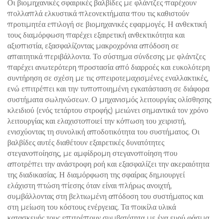
Οι βιομηχανικές σφαιρικές βαλβίδες με φλάντζες παρέχουν
πολλαπλά ελκυστικά πλεονεκτήματα που τις καθιστούν
προτιμητέα επιλογή σε βιομηχανικές εφαρμογές. Η ανθεκτική
τους διαμόρφωση παρέχει εξαιρετική ανθεκτικότητα και
αξιοπιστία, εξασφαλίζοντας μακροχρόνια απόδοση σε
απαιτητικά περιβάλλοντα. Το σύστημα σύνδεσης με φλάντζες
παρέχει ανωτερότερη προστασία από διαρροές και ευκολότερη
συντήρηση σε σχέση με τις σπειροτεμαχισμένες εναλλακτικές,
ενώ επιτρέπει και την τυποποιημένη εγκατάσταση σε διάφορα
συστήματα σωληνώσεων. Ο μηχανισμός λειτουργίας ολίσθησης
κλειδιού (ενός τετάρτου στροφής) μειώνει σημαντικά τον χρόνο
λειτουργίας και ελαχιστοποιεί την κόπωση του χειριστή,
ενισχύοντας τη συνολική αποδοτικότητα του συστήματος. Οι
βαλβίδες αυτές διαθέτουν εξαιρετικές δυνατότητες
στεγανοποίησης, με αμφίδρομη στεγανοποίηση που
αποτρέπει την ανάστροφη ροή και εξασφαλίζει την ακεραιότητα
της διαδικασίας. Η διαμόρφωση της σφαίρας δημιουργεί
ελάχιστη πτώση πίεσης όταν είναι πλήρως ανοιχτή,
συμβάλλοντας στη βελτιωμένη απόδοση του συστήματος και
στη μείωση του κόστους ενέργειας. Τα ποικίλα υλικά
κατασκευής τους επιτρέπουν συμβατότητα με ένα ευρύ φάσμα