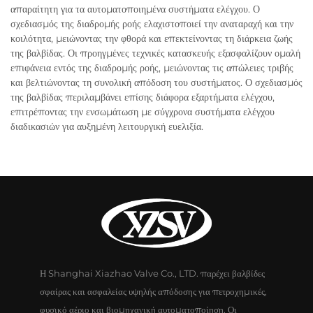
απαραίτητη για τα αυτοματοποιημένα συστήματα ελέγχου. Ο
σχεδιασμός της διαδρομής ροής ελαχιστοποιεί την αναταραχή και την
κοιλότητα, μειώνοντας την φθορά και επεκτείνοντας τη διάρκεια ζωής
της βαλβίδας. Οι προηγμένες τεχνικές κατασκευής εξασφαλίζουν ομαλή
επιφάνεια εντός της διαδρομής ροής, μειώνοντας τις απώλειες τριβής
και βελτιώνοντας τη συνολική απόδοση του συστήματος. Ο σχεδιασμός
της βαλβίδας περιλαμβάνει επίσης διάφορα εξαρτήματα ελέγχου,
επιτρέποντας την ενσωμάτωση με σύγχρονα συστήματα ελέγχου
διαδικασιών για αυξημένη λειτουργική ευελιξία.
Η Shanghai Xiazhao Valve Co., LTD. παρέχει βαλβίδες
σφαίρας και ασφαλείας υψηλής απόδοσης για πετροχημικές,
φυσικό αέριο και βιομηχανική αυτοματοποίηση. Οι