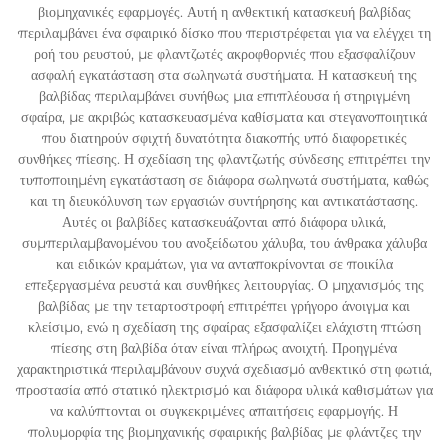
βιομηχανικές εφαρμογές. Αυτή η ανθεκτική κατασκευή βαλβίδας
περιλαμβάνει ένα σφαιρικό δίσκο που περιστρέφεται για να ελέγχει τη
ροή του ρευστού, με φλαντζωτές ακροφθορνιές που εξασφαλίζουν
ασφαλή εγκατάσταση στα σωληνωτά συστήματα. Η κατασκευή της
βαλβίδας περιλαμβάνει συνήθως μια επιπλέουσα ή στηριγμένη
σφαίρα, με ακριβώς κατασκευασμένα καθίσματα και στεγανοποιητικά
που διατηρούν σφιχτή δυνατότητα διακοπής υπό διαφορετικές
συνθήκες πίεσης. Η σχεδίαση της φλαντζωτής σύνδεσης επιτρέπει την
τυποποιημένη εγκατάσταση σε διάφορα σωληνωτά συστήματα, καθώς
και τη διευκόλυνση των εργασιών συντήρησης και αντικατάστασης.
Αυτές οι βαλβίδες κατασκευάζονται από διάφορα υλικά,
συμπεριλαμβανομένου του ανοξείδωτου χάλυβα, του άνθρακα χάλυβα
και ειδικών κραμάτων, για να ανταποκρίνονται σε ποικίλα
επεξεργασμένα ρευστά και συνθήκες λειτουργίας. Ο μηχανισμός της
βαλβίδας με την τεταρτοστροφή επιτρέπει γρήγορο άνοιγμα και
κλείσιμο, ενώ η σχεδίαση της σφαίρας εξασφαλίζει ελάχιστη πτώση
πίεσης στη βαλβίδα όταν είναι πλήρως ανοιχτή. Προηγμένα
χαρακτηριστικά περιλαμβάνουν συχνά σχεδιασμό ανθεκτικό στη φωτιά,
προστασία από στατικό ηλεκτρισμό και διάφορα υλικά καθισμάτων για
να καλύπτονται οι συγκεκριμένες απαιτήσεις εφαρμογής. Η
πολυμορφία της βιομηχανικής σφαιρικής βαλβίδας με φλάντζες την