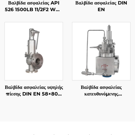
Βαλβίδα ασφαλείας API
Βαλβίδα ασφαλείας DIN
526 1500LB 11/2F2 WCB
EN
με επένδυση 316 – Για
αέριο και υγρά, υψηλής
πίεσης, ανθεκτική στη
φωτιά, για εφαρμογές
πετρελαίου & αερίου /
πετροχημικές
Βαλβίδα ασφαλείας υψηλής
Βαλβίδα ασφαλείας
πίεσης DIN EN 58×80 –
κατευθυνόμενης
Κατασκευή CF8M/316,
λειτουργίας—Ρυθμιζόμενη
425°C για αέριο και υγρά
DIN
– Προσαρμοστική για
πετροχημικές &
εφαρμογές επεξεργασίας
πετρελαίου