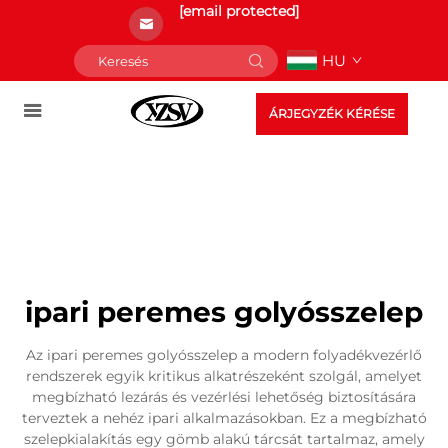
[email protected]
HU
ÁRJEGYZÉK KÉRÉSE
ipari peremes golyósszelep
Az ipari peremes golyósszelep a modern folyadékvezérlő
rendszerek egyik kritikus alkatrészeként szolgál, amelyet
megbízható lezárás és vezérlési lehetőség biztosítására
terveztek a nehéz ipari alkalmazásokban. Ez a megbízható
szelepkialakítás egy gömb alakú tárcsát tartalmaz, amely