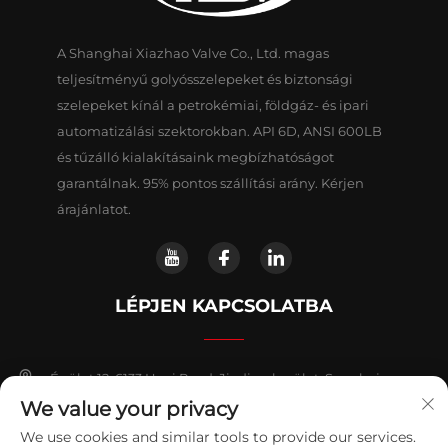
A Shanghai Xiazhao Valve Co., Ltd. magas
teljesítményű golyósszelepeket és biztonsági
szelepeket kínál a petrokémiai, földgáz- és ipari
automatizálási szektorokban. API 6D, ANSI 600LB
és tűzálló kialakításaink megbízhatóságot
garantálnak. 95% pontos szállítási arány. Kérjen
árajánlatot.
LÉPJEN KAPCSOLATBA
Épület 12, 6133 Huyi Road, Jiading kerület, Sanghaj
We value your privacy
+86-18018653319
We use cookies and similar tools to provide our services.