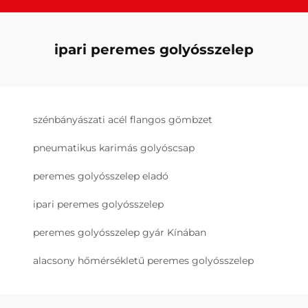
ipari peremes golyósszelep
szénbányászati acél flangos gömbzet
pneumatikus karimás golyóscsap
peremes golyósszelep eladó
ipari peremes golyósszelep
peremes golyósszelep gyár Kínában
alacsony hőmérsékletű peremes golyósszelep