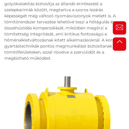
golyókialakítás biztosítja az állandó érintkezést a
szelepkarimák között, megtartva a szoros lezárás
képességét még változó nyomásviszonyok mellett is. A
tömítőrendszer tervezése lehetővé teszi a hőtágulás és
összehúzódás kompenzálását, miközben megőrzi a
tömítettség integritását, ami kritikus fontosságú a
hőmérsékletváltozásnak kitett alkalmazásoknál. A korszerű
gyártástechnikák pontos megmunkálást biztosítanak a
tömítőfelületeken, ezzel növelve a szervizidőt és a
megbízható működést.