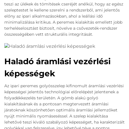
teszi az ülékek és tömítések cseréjét anélkül, hogy az egész
szeleptestet le kellene szerelni a rendszerből, ami jelentős
előny az ipari alkalmazásokban, ahol a leállási idő
minimalizálása kritikus. A peremes kialakítás emellett jobb
terheléselosztást biztosít, növelve a csővezeték-rendszer
összességében vett strukturális integritását.
Haladó áramlási vezérlési
képességek
Az ipari peremes golyósszelep kifinomult áramlási vezérlési
képességei jelentős technológiai előrelépést jelentenek a
folyadékkezelés területén. A gömb alakú golyó
kialakításának és a pontosan megtervezett áramlási
járatoknak köszönhetően optimális áramlási jellemzőket
nyújt minimális nyomáseséssel. A szelep kialakítása
lehetővé teszi kiváló szabályozó képességet, ha karakterizált
golyókkal van felszerelve, így lehetővé téve a pontos