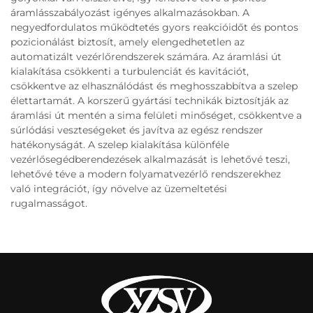
áramlásszabályozást igényes alkalmazásokban. A
negyedfordulatos működtetés gyors reakcióidőt és pontos
pozicionálást biztosít, amely elengedhetetlen az
automatizált vezérlőrendszerek számára. Az áramlási út
kialakítása csökkenti a turbulenciát és kavitációt,
csökkentve az elhasználódást és meghosszabbítva a szelep
élettartamát. A korszerű gyártási technikák biztosítják az
áramlási út mentén a sima felületi minőséget, csökkentve a
súrlódási veszteségeket és javítva az egész rendszer
hatékonyságát. A szelep kialakítása különféle
vezérlősegédberendezések alkalmazását is lehetővé teszi,
lehetővé téve a modern folyamatvezérlő rendszerekhez
való integrációt, így növelve az üzemeltetési
rugalmasságot.