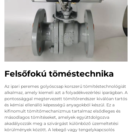
Felsőfokú töméstechnika
Az ipari peremes golyóscsap korszerű tömítéstechnológiát
alkalmaz, amely kiemeli azt a folyadékvezérlési iparágban. A
pontossággal megtervezett tömítőrendszer kiválóan tartós
és kémiai ellenálló képességű anyagokból készül. Ez a
kifinomult tömítőmechanizmus tartalmaz elsődleges és
másodlagos tömítéseket, amelyek együttdolgozva
akadályozzák meg a szivárgást különböző üzemeltetési
körülmények között. A lebegő vagy tengelykapcsolós