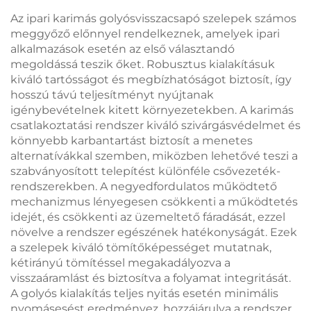
olajfinomító
Az ipari karimás golyósvisszacsapó szelepek számos
alkalmazásokhoz
meggyőző előnnyel rendelkeznek, amelyek ipari
alkalmazások esetén az első választandó
megoldássá teszik őket. Robusztus kialakításuk
kiváló tartósságot és megbízhatóságot biztosít, így
hosszú távú teljesítményt nyújtanak
igénybevételnek kitett környezetekben. A karimás
csatlakoztatási rendszer kiváló szivárgásvédelmet és
könnyebb karbantartást biztosít a menetes
alternatívákkal szemben, miközben lehetővé teszi a
szabványosított telepítést különféle csővezeték-
rendszerekben. A negyedfordulatos működtető
mechanizmus lényegesen csökkenti a működtetés
idejét, és csökkenti az üzemeltető fáradását, ezzel
növelve a rendszer egészének hatékonyságát. Ezek
a szelepek kiváló tömítőképességet mutatnak,
kétirányú tömítéssel megakadályozva a
visszaáramlást és biztosítva a folyamat integritását.
A golyós kialakítás teljes nyitás esetén minimális
nyomásesést eredményez, hozzájárulva a rendszer