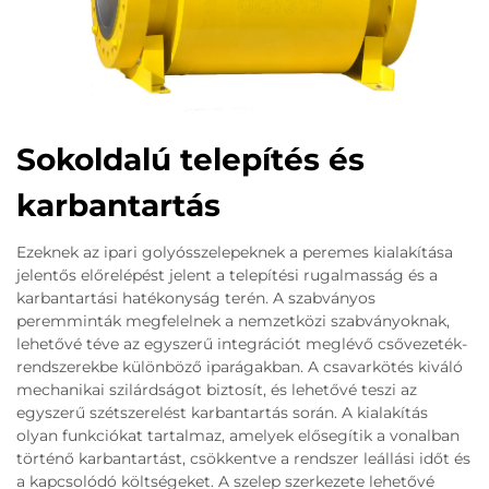
Sokoldalú telepítés és
karbantartás
Ezeknek az ipari golyósszelepeknek a peremes kialakítása
jelentős előrelépést jelent a telepítési rugalmasság és a
karbantartási hatékonyság terén. A szabványos
peremminták megfelelnek a nemzetközi szabványoknak,
lehetővé téve az egyszerű integrációt meglévő csővezeték-
rendszerekbe különböző iparágakban. A csavarkötés kiváló
mechanikai szilárdságot biztosít, és lehetővé teszi az
egyszerű szétszerelést karbantartás során. A kialakítás
olyan funkciókat tartalmaz, amelyek elősegítik a vonalban
történő karbantartást, csökkentve a rendszer leállási időt és
a kapcsolódó költségeket. A szelep szerkezete lehetővé