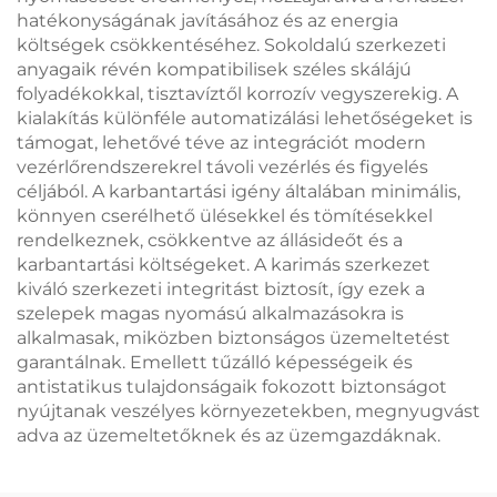
hatékonyságának javításához és az energia
költségek csökkentéséhez. Sokoldalú szerkezeti
anyagaik révén kompatibilisek széles skálájú
folyadékokkal, tisztavíztől korrozív vegyszerekig. A
kialakítás különféle automatizálási lehetőségeket is
támogat, lehetővé téve az integrációt modern
vezérlőrendszerekrel távoli vezérlés és figyelés
céljából. A karbantartási igény általában minimális,
könnyen cserélhető ülésekkel és tömítésekkel
rendelkeznek, csökkentve az állásideőt és a
karbantartási költségeket. A karimás szerkezet
kiváló szerkezeti integritást biztosít, így ezek a
szelepek magas nyomású alkalmazásokra is
alkalmasak, miközben biztonságos üzemeltetést
garantálnak. Emellett tűzálló képességeik és
antistatikus tulajdonságaik fokozott biztonságot
nyújtanak veszélyes környezetekben, megnyugvást
adva az üzemeltetőknek és az üzemgazdáknak.