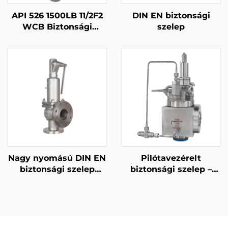
API 526 1500LB 11/2F2
DIN EN biztonsági
WCB Biztonsági
szelep
szelep 316-os trimmel
– Gáz- és
Folyadékszereléshez,
Magas Nyomású,
Tűzálló, Olaj- és
Gázipar/Petrokémiai
Alkalmazásokhoz
Nagy nyomású DIN EN
Pilótavezérelt
biztonsági szelep
biztonsági szelep –
58×80 – CF8M/316
moduláló DIN
trim, 425°C gáz- és
folyadék elvezetés –
testreszabott
petrokémiai és