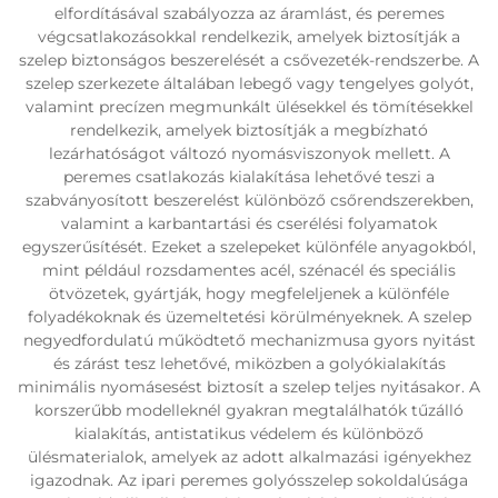
elfordításával szabályozza az áramlást, és peremes
végcsatlakozásokkal rendelkezik, amelyek biztosítják a
szelep biztonságos beszerelését a csővezeték-rendszerbe. A
szelep szerkezete általában lebegő vagy tengelyes golyót,
valamint precízen megmunkált ülésekkel és tömítésekkel
rendelkezik, amelyek biztosítják a megbízható
lezárhatóságot változó nyomásviszonyok mellett. A
peremes csatlakozás kialakítása lehetővé teszi a
szabványosított beszerelést különböző csőrendszerekben,
valamint a karbantartási és cserélési folyamatok
egyszerűsítését. Ezeket a szelepeket különféle anyagokból,
mint például rozsdamentes acél, szénacél és speciális
ötvözetek, gyártják, hogy megfeleljenek a különféle
folyadékoknak és üzemeltetési körülményeknek. A szelep
negyedfordulatú működtető mechanizmusa gyors nyitást
és zárást tesz lehetővé, miközben a golyókialakítás
minimális nyomásesést biztosít a szelep teljes nyitásakor. A
korszerűbb modelleknél gyakran megtalálhatók tűzálló
kialakítás, antistatikus védelem és különböző
ülésmaterialok, amelyek az adott alkalmazási igényekhez
igazodnak. Az ipari peremes golyósszelep sokoldalúsága