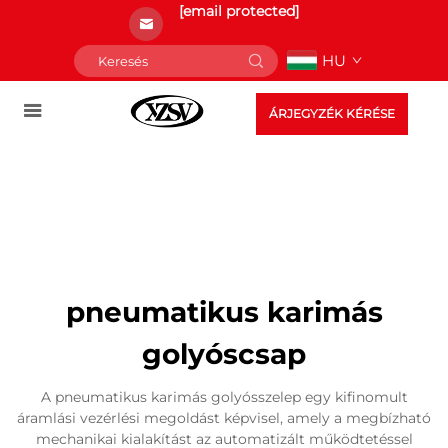
[email protected]
HU
ÁRJEGYZÉK KÉRÉSE
pneumatikus karimás
golyóscsap
A pneumatikus karimás golyósszelep egy kifinomult
áramlási vezérlési megoldást képvisel, amely a megbízható
mechanikai kialakítást az automatizált működtetéssel