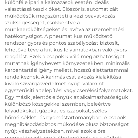
különféle ipari alkalmazások esetén ideális
választássá teszik őket. Először is, automatizált
működésük megszünteti a kézi beavatkozás
szükségességét, csökkentve a
munkaerőköltségeket és javítva az üzemeltetési
hatékonyságot. A pneumatikus működtető
rendszer gyors és pontos szabályozást biztosít,
lehetővé téve a kritikus folyamatokban való gyors
reagálást. Ezek a csapok kiváló megbízhatóságot
mutatnak igénybevett környezetekben, minimális
karbantartási igény mellett, hosszú élettartammal
rendelkeznek. A karimás csatlakozás kialakítása
kiváló szivárgásvédelmet nyújt, valamint
egyszerűsíti a telepítési vagy cserélési folyamatokat.
Egy másik jelentős előnyük az alkalmazhatóságuk
különböző közegekkel szemben, beleértve
folyadékokat, gázokat és iszapokat, széles
hőmérséklet- és nyomástartományban. A csapok
meghibásodásbiztos működése plusz biztonságot
nyújt vészhelyzetekben, mivel azok előre
meghatározott pozícióba kerülnek, ha a sűrített