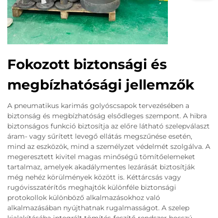
Fokozott biztonsági és
megbízhatósági jellemzők
A pneumatikus karimás golyóscsapok tervezésében a
biztonság és megbízhatóság elsődleges szempont. A hibra
biztonságos funkció biztosítja az előre látható szelepválaszt
áram- vagy sűrített levegő ellátás megszűnése esetén,
mind az eszközök, mind a személyzet védelmét szolgálva. A
megeresztett kivitel magas minőségű tömítőelemeket
tartalmaz, amelyek akadálymentes lezárását biztosítják
még nehéz körülmények között is. Kéttárcsás vagy
rugóvisszatérítős meghajtók különféle biztonsági
protokollok különböző alkalmazásokhoz való
alkalmazásában nyújthatnak rugalmasságot. A szelep