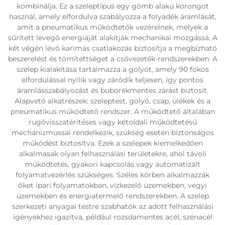
kombinálja. Ez a szeleptípus egy gömb alakú korongot
használ, amely elfordulva szabályozza a folyadék áramlását,
amit a pneumatikus működtetők vezérelnek, melyek a
sűrített levegő energiáját alakítják mechanikai mozgássá. A
két végén lévő karimás csatlakozás biztosítja a megbízható
beszerelést és tömítettséget a csővezeték-rendszerekben. A
szelep kialakítása tartalmazza a golyót, amely 90 fokos
elfordulással nyílik vagy záródik teljesen, így pontos
áramlásszabályozást és buborékmentes zárást biztosít.
Alapvető alkatrészek: szeleptest, golyó, csap, ülékek és a
pneumatikus működtető rendszer. A működtető általában
rugóvisszatérítéses vagy kétoldali működtetésű
mechanizmussal rendelkezik, szükség esetén biztonságos
működést biztosítva. Ezek a szelepek kiemelkedően
alkalmasak olyan felhasználási területekre, ahol távoli
működtetés, gyakori kapcsolás vagy automatizált
folyamatvezérlés szükséges. Széles körben alkalmazzák
őket ipari folyamatokban, vízkezelő üzemekben, vegyi
üzemekben és energiatermelő rendszerekben. A szelep
szerkezeti anyagai testre szabhatók az adott felhasználási
igényekhez igazítva, például rozsdamentes acél, szénacél