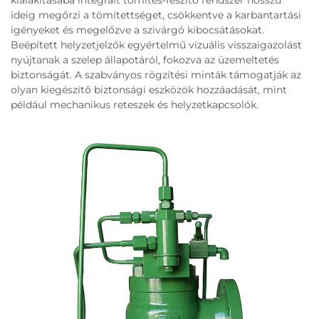
kialakításába integrált tömítés-feszítő rendszer hosszú
ideig megőrzi a tömítettséget, csökkentve a karbantartási
igényeket és megelőzve a szivárgó kibocsátásokat.
Beépített helyzetjelzők egyértelmű vizuális visszaigazolást
nyújtanak a szelep állapotáról, fokozva az üzemeltetés
biztonságát. A szabványos rögzítési minták támogatják az
olyan kiegészítő biztonsági eszközök hozzáadását, mint
például mechanikus reteszek és helyzetkapcsolók.