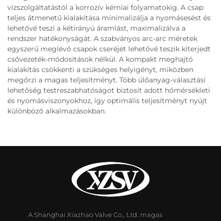
vízszolgáltatástól a korrozív kémiai folyamatokig. A csap
teljes átmenetű kialakítása minimalizálja a nyomásesést és
lehetővé teszi a kétirányú áramlást, maximalizálva a
rendszer hatékonyságát. A szabványos arc-arc méretek
egyszerű meglévő csapok cseréjét lehetővé teszik kiterjedt
csővezeték-módosítások nélkül. A kompakt meghajtó
kialakítás csökkenti a szükséges helyigényt, miközben
megőrzi a magas teljesítményt. Több ülőanyag-választási
lehetőség testreszabhatóságot biztosít adott hőmérsékleti
és nyomásviszonyokhoz, így optimális teljesítményt nyújt
különböző alkalmazásokban.
A Shanghai Xiazhao Valve Co., Ltd. magas