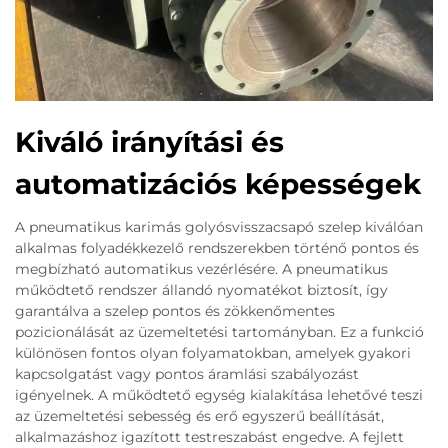
Kiváló irányítási és
automatizációs képességek
A pneumatikus karimás golyósvisszacsapó szelep kiválóan
alkalmas folyadékkezelő rendszerekben történő pontos és
megbízható automatikus vezérlésére. A pneumatikus
működtető rendszer állandó nyomatékot biztosít, így
garantálva a szelep pontos és zökkenőmentes
pozicionálását az üzemeltetési tartományban. Ez a funkció
különösen fontos olyan folyamatokban, amelyek gyakori
kapcsolgatást vagy pontos áramlási szabályozást
igényelnek. A működtető egység kialakítása lehetővé teszi
az üzemeltetési sebesség és erő egyszerű beállítását,
alkalmazáshoz igazított testreszabást engedve. A fejlett