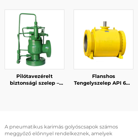
szelep – 150LB 6Q8 –
58×80 – WCB/304 trim
WCB tokozat és 316-os
– állítható nagy
trim – Gőz/Gáz
nyomású elvezetés
kompatibilis –
(425°C) – erőművi
Állítható beállítási
kazánalkalmazásokra
nyomás
tervezve
Pilótavezérelt
Flanshos
biztonsági szelep –
Tengelyszelep API 6D |
moduláló API
ASME B16.5 Class 150-
2500 | RTJ/RF Felület |
Tűzálló API 607
A pneumatikus karimás golyóscsapok számos
meggyőző előnnyel rendelkeznek, amelyek