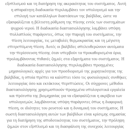
εξοπλισμού και τη διατήρηση της ακεραιότητας του συστήματος. Αυτή
η απαραίτητη διαδικασία περιλαμβάνει τον υπολογισμό και την
επιλογή των κατάλληλων διαστάσεων της βαλβίδας, ώστε να
εξασφαλίζεται η βέλτιστη ρύθμιση της πίεσης εντός των συστημάτων
ψυχρού νερού. Η διαδικασία διαστασιολόγησης λαμβάνει υπόψη
πολλαπλούς παράγοντες, όπως την παροχή του συστήματος, την
πίεση λειτουργίας, τις μεταβολές θερμοκρασίας και τη μέγιστη
επιτρεπόμενη πίεση. Αυτές οι βαλβίδες απελευθερώνουν αυτόματα
την περίσσευση πίεσης όταν υπερβούν τα προκαθορισμένα όρια,
προλαμβάνοντας πιθανές ζημιές στα εξαρτήματα του συστήματος. Η
διαδικασία διαστασιολόγησης περιλαμβάνει προηγμένες
μηχανολογικές αρχές για τον προσδιορισμό της χωρητικότητας της
βαλβίδας, η οποία πρέπει να καλύπτει τόσο τις φυσιολογικές συνθήκες
λειτουργίας όσο και εκτάκτους περιπτώσεις. Οι σύγχρονες μέθοδοι
διαστασιολόγησης χρησιμοποιούν προηγμένα υπολογιστικά εργαλεία
και πρότυπα της βιομηχανίας για να εξασφαλίζεται η ακρίβεια των
υπολογισμών, λαμβάνοντας υπόψη παράγοντες όπως η διαφορική
πίεση, οι ιδιότητες του ρευστού και η δυναμική του συστήματος. Η
σωστή διαστασιολόγηση αυτών των βαλβίδων είναι κρίσιμης σημασίας
για τη διατήρηση της αποδοτικότητας του συστήματος, την πρόληψη
ζημιών στον εξοπλισμό και τη διασφάλιση της συνεχούς λειτουργίας