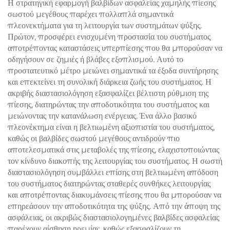
Η στρατηγική εφαρμογή βαλβίδων ασφαλείας χαμηλής πίεσης
σωστού μεγέθους παρέχει πολλαπλά σημαντικά
πλεονεκτήματα για τη λειτουργία των συστημάτων ψύξης.
Πρώτον, προσφέρει ενισχυμένη προστασία του συστήματος
αποτρέποντας καταστάσεις υπερπίεσης που θα μπορούσαν να
οδηγήσουν σε ζημιές ή βλάβες εξοπλισμού. Αυτό το
προστατευτικό μέτρο μειώνει σημαντικά τα έξοδα συντήρησης
και επεκτείνει τη συνολική διάρκεια ζωής του συστήματος. Η
ακριβής διαστασιολόγηση εξασφαλίζει βέλτιστη ρύθμιση της
πίεσης, διατηρώντας την αποδοτικότητα του συστήματος και
μειώνοντας την κατανάλωση ενέργειας. Ένα άλλο βασικό
πλεονέκτημα είναι η βελτιωμένη αξιοπιστία του συστήματος,
καθώς οι βαλβίδες σωστού μεγέθους αντιδρούν πιο
αποτελεσματικά στις μεταβολές της πίεσης, ελαχιστοποιώντας
τον κίνδυνο διακοπής της λειτουργίας του συστήματος. Η σωστή
διαστασιολόγηση συμβάλλει επίσης στη βελτιωμένη απόδοση
του συστήματος διατηρώντας σταθερές συνθήκες λειτουργίας
και αποτρέποντας διακυμάνσεις πίεσης που θα μπορούσαν να
επηρεάσουν την αποδοτικότητα της ψύξης. Από την άποψη της
ασφάλειας, οι ακριβώς διαστασιολογημένες βαλβίδες ασφαλείας
παρέχουν αίσθηση ηρεμίας, καθώς εξασφαλίζουν τη