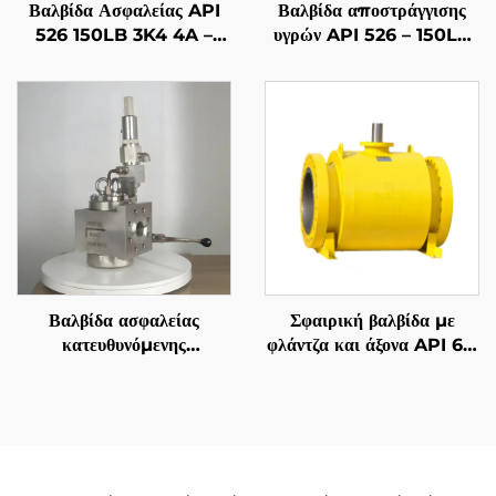
Βαλβίδα Ασφαλείας API
Βαλβίδα αποστράγγισης
526 150LB 3K4 4A –
υγρών API 526 – 150LB
Κορμός από Ανοξείδωτο
6Q8 – Κέλυφος WCB &
Χάλυβα 2507 Super
Σώμα 316 – Συμβατή με
Duplex, Ανθεκτική σε
ατμό/αέριο – Πίεση
Υψηλές Θερμοκρασίες
λειτουργίας ρυθμιζόμενη
Ατμού και Θαλασσινό
Νερό, για Ναυπηγεία,
Πετρέλαιο σε Θαλάσσιες
Εγκαταστάσεις & Μονάδες
Αφαλάτωσης
Βαλβίδα ασφαλείας
Σφαιρική βαλβίδα με
κατευθυνόμενης
φλάντζα και άξονα API 6D
λειτουργίας—Απότομης
| ASME B16.5 Class 150-
ενέργειας DIN
2500 | RTJ/RF επιφάνεια
| Ανθεκτική σε πυρκαγιά
API 607