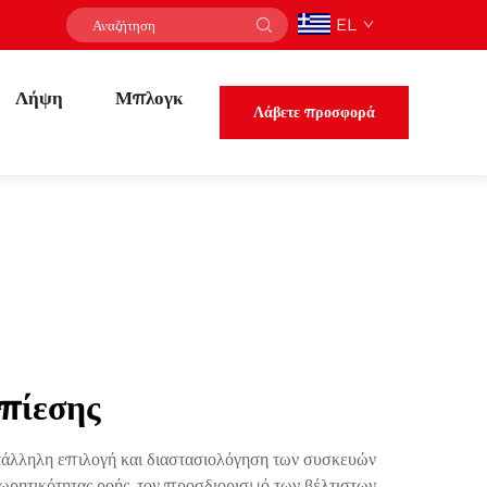
EL
Λήψη
Μπλογκ
Λάβετε προσφορά
πίεσης
ατάλληλη επιλογή και διαστασιολόγηση των συσκευών
ωρητικότητας ροής, τον προσδιορισμό των βέλτιστων