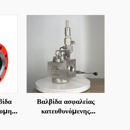
βίδα
Βαλβίδα ασφαλείας
ομης
κατευθυνόμενης
λειτουργίας—Απότομης