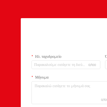
Ηλ. ταχυδρομείο
0/100
Μήνυμα
0/1