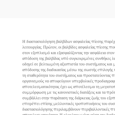
WCB/316 – Προστασία
υψηλής πίεσης ατμού &
W
αερίου – Προσαρμοστική
Αντο
για εργοστάσια
λέ
παραγωγής ενέργειας/
παρ
επεξεργασίας
Η διαστασιολόγηση βαλβίδων ασφαλείας πίεσης παρέχ
λειτουργίας. Πρώτον, οι βαλβίδες ασφαλείας πίεσης 
στον εξοπλισμό και εξασφαλίζοντας την ασφάλεια στον
απόδοση της βαλβίδας υπό συγκεκριμένες συνθήκες λε
οδηγεί σε βελτιωμένη αξιοπιστία του συστήματος και
απόδοσης της διαδικασίας μέσω της σωστής επιλογής τ
τη σταθερότητα του συστήματος και προστατεύοντας π
οργανισμούς να αποφεύγουν υπερβολικές προδιαγραφές
αποτελεσματικότητας έχει ως αποτέλεσμα τη μεγιστο
συμμόρφωση με τις κανονιστικές διατάξεις και τα πρό
συμβάλλει στην παράταση της διάρκειας ζωής του εξο
επιτρέπει επίσης μελλοντικές τροποποιήσεις του συστ
διαστασιολόγησης περιλαμβάνουν περιβαλλοντικές πτυχ
αποτελεσματικότητα. Η ολοκληρωμένη φύση της διαδικ