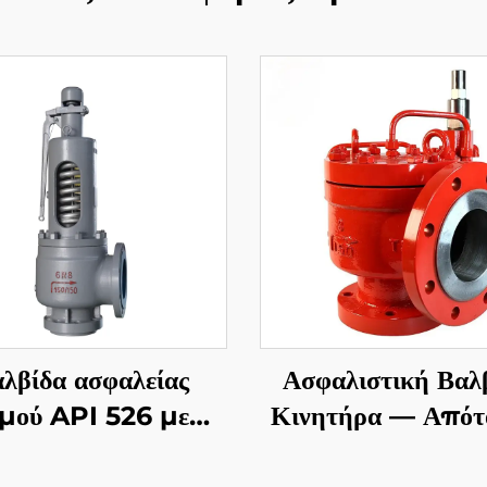
λβίδα ασφαλείας
Ασφαλιστική Βαλ
μού API 526 με
Κινητήρα — Απότ
λή θερμοκρασία –
Δράσης API