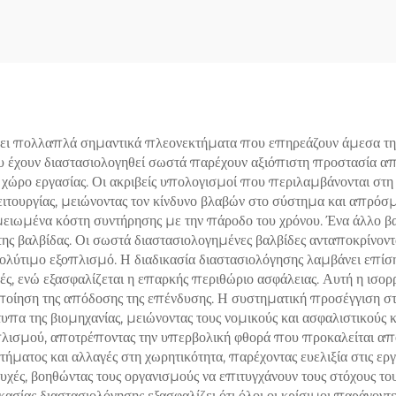
300LB 6R10 –
CB/316 Trim –
χή στους 425°C για
βητες/εργοστάσια
αγωγής ενέργειας
ει πολλαπλά σημαντικά πλεονεκτήματα που επηρεάζουν άμεσα την
που έχουν διαστασιολογηθεί σωστά παρέχουν αξιόπιστη προστασία 
 χώρο εργασίας. Οι ακριβείς υπολογισμοί που περιλαμβάνονται στη 
ιτουργίας, μειώνοντας τον κίνδυνο βλαβών στο σύστημα και απρόσ
 μειωμένα κόστη συντήρησης με την πάροδο του χρόνου. Ένα άλλο βα
ης βαλβίδας. Οι σωστά διαστασιολογημένες βαλβίδες ανταποκρίνονται
ολύτιμο εξοπλισμό. Η διαδικασία διαστασιολόγησης λαμβάνει επίσ
, ενώ εξασφαλίζεται η επαρκής περιθώριο ασφάλειας. Αυτή η ισορ
ποίηση της απόδοσης της επένδυσης. Η συστηματική προσέγγιση στ
τυπα της βιομηχανίας, μειώνοντας τους νομικούς και ασφαλιστικούς
πλισμού, αποτρέποντας την υπερβολική φθορά που προκαλείται από τ
ήματος και αλλαγές στη χωρητικότητα, παρέχοντας ευελιξία στις εργ
ές, βοηθώντας τους οργανισμούς να επιτυγχάνουν τους στόχους τους 
ασίας διαστασιολόγησης εξασφαλίζει ότι όλοι οι κρίσιμοι παράγον