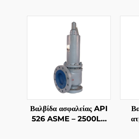
Βαλβίδα ασφαλείας API
Βα
526 ASME – 2500LB
ατ
4M6 – Κατασκευή
υψη