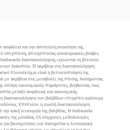
ενέργειας DIN
 ασφάλεια και την αποτελεσματικότητα της
από υπερπίεση, αποτρέποντας καταστροφικές βλάβες
διαδικασία διαστασιολόγησης εγγυώνται τη βέλτιστη
μενων διακοπών. Η ακρίβεια στη διαστασιολόγηση
σικό πλεονέκτημα είναι η βελτιστοποίηση της
 με ακρίβεια στις μεταβολές της πίεσης, διατηρώντας
ης υπόψη οικονομικούς παράγοντες, βοηθώντας τους
ροπία μεταξύ ασφάλειας και οικονομικής
η διαστασιολόγηση των βαλβίδων επιτρέπει καλύτερη
 κινδύνους. Επιπλέον, η σωστή διαστασιολόγηση
ην κακή λειτουργία της βαλβίδας. Η διαδικασία
ασίες της μονάδας. Οι σύγχρονες μεθοδολογίες
για βιωσιμότητα, ενώ διατηρείται η λειτουργική
τες λαμβάνονται υπόψη, με αποτέλεσμα ένα πιο