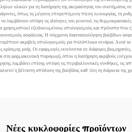
λληλων υλικών για τη διατήρηση της ακεραιότητας του συστήματος σε
οντες, όπως τη μέγιστη επιτρεπόμενη πίεση λειτουργίας, τη ρυθ
να λαμβάνουν υπόψη τις ιδιότητες του ρευστού, τις θερμοκρασιακές 
σία χρησιμοποιεί εξειδικευμένους υπολογισμούς και πρότυπα που 
κανονισμούς ασφάλειας. Η σύγχρονη διαστασιολόγηση βαλβίδων ασ
πιτρέπουν ακριβείς υπολογισμούς για πολύπλοκα σενάρια. Αυτά τα
ες κρίσιμης ροής. Οι εφαρμογές εκτείνονται σε διάφορες βιομηχανίες
αι στη φαρμακευτική παραγωγή, όπου η διατήρηση ακριβούς ελέγχου τ
γησης λαμβάνει επίσης υπόψη τις περιβαλλοντικές συνθήκες, τις απα
αλιστεί η βέλτιστη απόδοση της βαλβίδας καθ' όλη τη διάρκεια της χρ
Νέες κυκλοφορίες προϊόντων