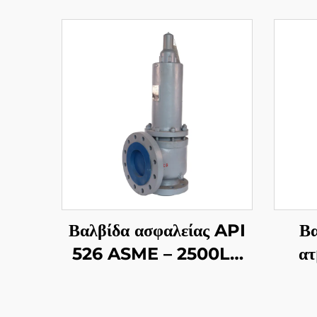
Βαλβίδα ασφαλείας API
Βα
526 ASME – 2500LB
ατ
4M6 – Κατασκευή
υψη
WCB/316 – Προστασία