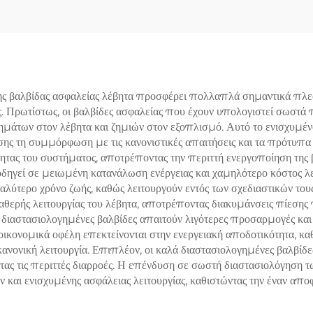
CB/316 Trim –
Ρυθμιζόμενη απο
χή στους 425°C για
υψηλής πίεσης (4
βητες/εργοστάσια
– Σχεδιασμένη γ
αγωγής ενέργειας
εφαρμογές λέβη
εργοστασίων παρα
ης βαλβίδας ασφαλείας λέβητα προσφέρει πολλαπλά σημαντικά πλε
ας. Πρωτίστως, οι βαλβίδες ασφαλείας που έχουν υπολογιστεί σωστ
ενέργειας
ημάτων στον λέβητα και ζημιών στον εξοπλισμό. Αυτό το ενισχυμέν
σης τη συμμόρφωση με τις κανονιστικές απαιτήσεις και τα πρότυπα
ητας του συστήματος, αποτρέποντας την περιττή ενεργοποίηση της 
 οδηγεί σε μειωμένη κατανάλωση ενέργειας και χαμηλότερο κόστος λ
αλύτερο χρόνο ζωής, καθώς λειτουργούν εντός των σχεδιαστικών το
ταθερής λειτουργίας του λέβητα, αποτρέποντας διακυμάνσεις πίεσης
ά διαστασιολογημένες βαλβίδες απαιτούν λιγότερες προσαρμογές κα
ικονομικά οφέλη επεκτείνονται στην ενεργειακή αποδοτικότητα, κα
 κανονική λειτουργία. Επιπλέον, οι καλά διαστασιολογημένες βαλ
τας τις περιττές διαρροές. Η επένδυση σε σωστή διαστασιολόγηση 
 και ενισχυμένης ασφάλειας λειτουργίας, καθιστώντας την έναν απο