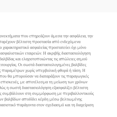
τροπή
25°C)
ια
τα
γωγής
ονεκτήματα που επηρεάζουν άμεσα την ασφάλεια, την
ά παρέχουν βέλτιστη προστασία από ενδεχόμενα
ο χαρακτηριστικό ασφαλείας προστατεύει όχι μόνο
 ασφαλιστικών εταιρειών. Η ακριβής διαστασιολόγηση
βαλβίδας και ελαχιστοποιώντας τις απώλειες ατμού
ειτουργίας. Οι σωστά διαστασιολογημένες βαλβίδες
υς παραμέτρων χωρίς υπερβολική φθορά ή τάση. Η
 που θα μπορούσαν να διαταράξουν τις παραγωγικές
ι επισκευές, με αποτέλεσμα τη μείωση των χρόνων
θώς η σωστή διαστασιολόγηση εξασφαλίζει βέλτιστη
βίδες συμβάλλουν στη συμμόρφωση με περιβαλλοντικούς
των βαλβίδων αποδίδει κέρδη μέσω βελτιωμένης
φασιστικό παράγοντα στον σχεδιασμό και τη διαχείριση