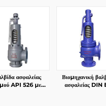
λβίδα ασφαλείας
Βιομηχανική βαλ
μού API 526 με
ασφαλείας DIN
λή θερμοκρασία –
58×80 – Κατασκ
300LB 6R10 –
WCB/304 –