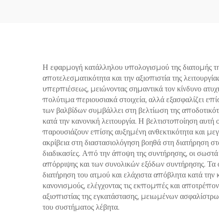
υψηλής πίεσης ατμού &
W
αερίου – Προσαρμοστική
Αντο
για εργοστάσια
λέ
παραγωγής ενέργειας/
παρ
επεξεργασίας
Η εφαρμογή κατάλληλου υπολογισμού της διατομής τ
αποτελεσματικότητα και την αξιοπιστία της λειτουργί
υπερπιέσεως, μειώνοντας σημαντικά τον κίνδυνο ατυχ
πολύτιμα περιουσιακά στοιχεία, αλλά εξασφαλίζει επί
των βαλβίδων συμβάλλει στη βελτίωση της αποδοτικότ
κατά την κανονική λειτουργία. Η βελτιστοποίηση αυτή
παρουσιάζουν επίσης αυξημένη ανθεκτικότητα και μεγ
ακρίβεια στη διαστασιολόγηση βοηθά στη διατήρηση σ
διαδικασίες. Από την άποψη της συντήρησης, οι σωστ
απόρριψης και των συνολικών εξόδων συντήρησης. Τα ο
διατήρηση του ατμού και ελάχιστα απόβλητα κατά την
κανονισμούς, ελέγχοντας τις εκπομπές και αποτρέπον
αξιοπιστίας της εγκατάστασης, μειωμένων ασφαλίστρων
του συστήματος λέβητα.