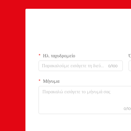
Ηλ. ταχυδρομείο
0/100
Μήνυμα
0/1