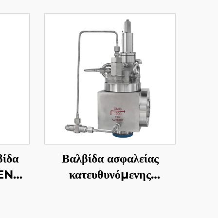
βίδα
Βαλβίδα ασφαλείας
 EN
κατευθυνόμενης
ευή
λειτουργίας—
Ρυθμιζόμενη DIN