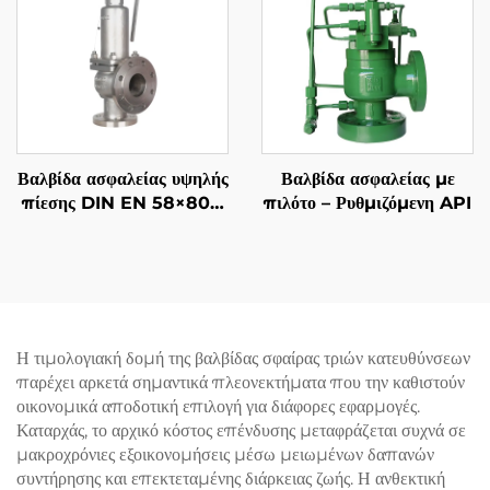
Βαλβίδα ασφαλείας υψηλής
Βαλβίδα ασφαλείας με
πίεσης DIN EN 58×80 –
πιλότο – Ρυθμιζόμενη API
Κατασκευή CF8M/316,
425°C για αέριο και υγρά
– Προσαρμοστική για
πετροχημικές &
εφαρμογές επεξεργασίας
πετρελαίου
Η τιμολογιακή δομή της βαλβίδας σφαίρας τριών κατευθύνσεων
παρέχει αρκετά σημαντικά πλεονεκτήματα που την καθιστούν
οικονομικά αποδοτική επιλογή για διάφορες εφαρμογές.
Καταρχάς, το αρχικό κόστος επένδυσης μεταφράζεται συχνά σε
μακροχρόνιες εξοικονομήσεις μέσω μειωμένων δαπανών
συντήρησης και επεκτεταμένης διάρκειας ζωής. Η ανθεκτική