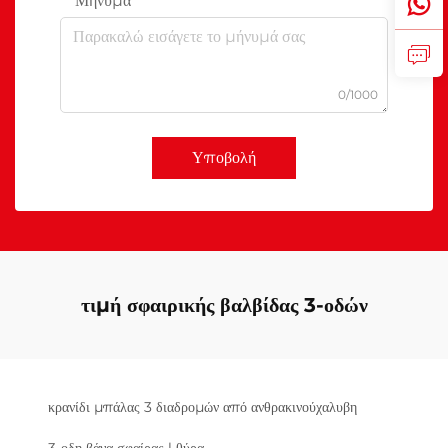
Μήνυμα
0/1000
Υποβολή
τιμή σφαιρικής βαλβίδας 3-οδών
κρανίδι μπάλας 3 διαδρομών από ανθρακινούχαλυβη
3-οδη βάνα σφαίρας l θύρα