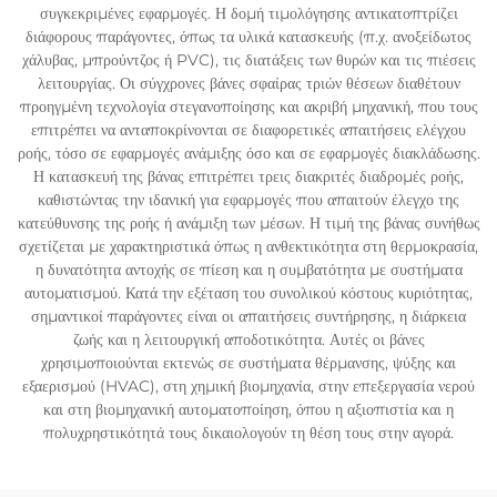
συγκεκριμένες εφαρμογές. Η δομή τιμολόγησης αντικατοπτρίζει
διάφορους παράγοντες, όπως τα υλικά κατασκευής (π.χ. ανοξείδωτος
χάλυβας, μπρούντζος ή PVC), τις διατάξεις των θυρών και τις πιέσεις
λειτουργίας. Οι σύγχρονες βάνες σφαίρας τριών θέσεων διαθέτουν
προηγμένη τεχνολογία στεγανοποίησης και ακριβή μηχανική, που τους
επιτρέπει να ανταποκρίνονται σε διαφορετικές απαιτήσεις ελέγχου
ροής, τόσο σε εφαρμογές ανάμιξης όσο και σε εφαρμογές διακλάδωσης.
Η κατασκευή της βάνας επιτρέπει τρεις διακριτές διαδρομές ροής,
καθιστώντας την ιδανική για εφαρμογές που απαιτούν έλεγχο της
κατεύθυνσης της ροής ή ανάμιξη των μέσων. Η τιμή της βάνας συνήθως
σχετίζεται με χαρακτηριστικά όπως η ανθεκτικότητα στη θερμοκρασία,
η δυνατότητα αντοχής σε πίεση και η συμβατότητα με συστήματα
αυτοματισμού. Κατά την εξέταση του συνολικού κόστους κυριότητας,
σημαντικοί παράγοντες είναι οι απαιτήσεις συντήρησης, η διάρκεια
ζωής και η λειτουργική αποδοτικότητα. Αυτές οι βάνες
χρησιμοποιούνται εκτενώς σε συστήματα θέρμανσης, ψύξης και
εξαερισμού (HVAC), στη χημική βιομηχανία, στην επεξεργασία νερού
και στη βιομηχανική αυτοματοποίηση, όπου η αξιοπιστία και η
πολυχρηστικότητά τους δικαιολογούν τη θέση τους στην αγορά.