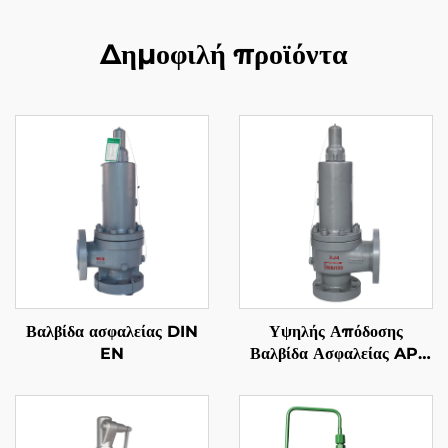
Δημοφιλή προϊόντα
Βαλβίδα ασφαλείας DIN
Υψηλής Απόδοσης
EN
Βαλβίδα Ασφαλείας API
526 300LB 2J3 – Κορμός
WCB/Κοπή 316,
Ρυθμιζόμενη Εξαέρωση,
για Σταθμούς Συμπιεστών