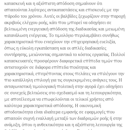
κατασκευή και η αξιόπιστη απόδοση σημαίνουν ότι
απαιτούνται λιγότερες αντικαταστάσεις και επισκευές με την
πάροδο του χρόνου. Αυτές οι βαλβίδες ξεχωρίζουν στην παροχή
ακριβούς ελέγχου ροής, κάτι που μπορεί να οδηγήσει σε
βελτιωμένη ενεργειακή απόδοση της διαδικασίας και μειωμένη
κατανάλωση ενέργειας. Το τιμολόγιο περιλαμβάνει συνήθως
χαρακτηριστικά που ενισχύουν την επιχειρησιακή ευελιξία,
όπως η εύκολη εγκατάσταση και οι απλές διαδικασίες
συντήρησης, μειώνοντας σημαντικά το κόστος εργασίας. Πολλοί
κατασκευαστές προσφέρουν διαφορετικά επίπεδα τιμών που
αντιστοιχούν σε διάφορα επίπεδα ποιότητας και
χαρακτηριστικά, επιτρέποντας στους πελάτες να επιλέγουν την
πιο κατάλληλη επιλογή για τις συγκεκριμένες ανάγκες τους. Η
ανταγωνιστική τιμολογιακή πολιτική στην αγορά έχει οδηγήσει
σε συνεχείς βελτιώσεις στο σχεδιασμό και τη λειτουργικότητα,
με αποτέλεσμα να επωφελούνται οι τελικοί χρήστες από
καλύτερα χαρακτηριστικά απόδοσης. Η οικονομική
αποδοτικότητα είναι ιδιαίτερα εμφανής σε εφαρμογές που
απαιτούν συχνή εναλλαγή μεταξύ των διαδρομών ροής ή στην
ανάμιξη, όπου η ανθεκτικότητα και η αξιόπιστη λειτουργία της