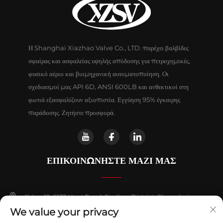
Η Shanghai Xiazhao Valve Co., LTD. παρέχει βαλβίδες
σφαίρας και ασφαλείας υψηλής απόδοσης για πετροχημικές,
φυσικό αέριο και βιομηχανική αυτοματοποίηση. Οι
σχεδιασμοί μας API 6D, ANSI 600LB και ανθεκτικοί στη
φωτιά εξασφαλίζουν αξιοπιστία. Εγγύηση 95% έγκαιρης
παράδοσης. Ζητήστε προσφορά.
ΕΠΙΚΟΙΝΩΝΗΣΤΕ ΜΑΖΙ ΜΑΣ
Κτίριο 12, 6133 Huyi Road, Jiading District, Shanghai
We value your privacy
+86-18018653319