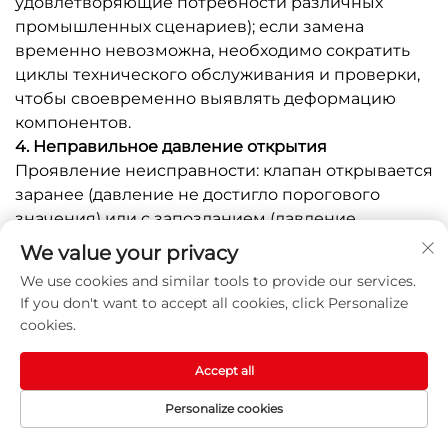
удовлетворяющие потребности различных
промышленных сценариев); если замена
временно невозможна, необходимо сократить
циклы технического обслуживания и проверки,
чтобы своевременно выявлять деформацию
компонентов.
4. Неправильное давление открытия
Проявление неисправности: клапан открывается
заранее (давление не достигло порогового
значения) или с запозданием (давление
превысило пороговое значение, но
We value your privacy
срабатывания нет).
We use cookies and similar tools to provide our services.
Анализ причин: ① Неправильная регулировка
If you don't want to accept all cookies, click Personalize
предварительного натяжения пружины; ②
cookies.
Усталостное разрушение пружины; ③ Отсутствие
согласования с фактическим давлением в
Accept all
системе во время наладки.
Personalize cookies
Решение: ① Квалифицированный технический
ДОМАШНЯЯ
ЭЛЕКТРОННАЯ
персонал повторно регулирует
ПРОДУКТЫ
ТЕЛ.
СТРАНИЦА
ПОЧТА