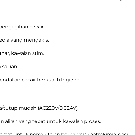
pengagihan cecair.
edia yang mengakis.
har, kawalan stim.
saliran.
dalian cecair berkualiti higiene.
uka/tutup mudah (AC220V/DC24V).
n aliran yang tepat untuk kawalan proses.
lamat untuk persekitaran berbahaya (petrokimia, gas).