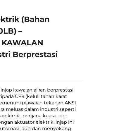
lektrik (Bahan
0LB) –
n KAWALAN
tri Berprestasi
h injap kawalan aliran berprestasi
ipada CF8 (keluli tahan karat
memenuhi piawaian tekanan ANSI
ra meluas dalam industri seperti
an kimia, penjana kuasa, dan
ngan aktuator elektrik, injap ini
utomasi jauh dan menyokong