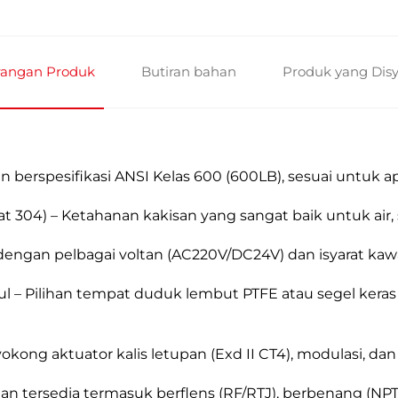
rangan Produk
Butiran bahan
Produk yang Dis
 berspesifikasi ANSI Kelas 600 (600LB), sesuai untuk ap
t 304) – Ketahanan kakisan yang sangat baik untuk air, 
i dengan pelbagai voltan (AC220V/DC24V) dan isyarat kawa
ul – Pilihan tempat duduk lembut PTFE atau segel ker
okong aktuator kalis letupan (Exd II CT4), modulasi, da
han tersedia termasuk berflens (RF/RTJ), berbenang (N