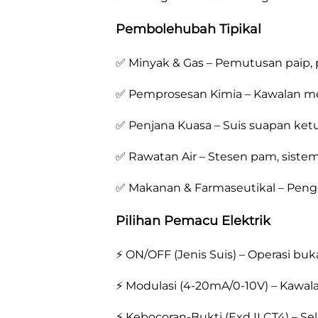
Pembolehubah Tipikal
✅ Minyak & Gas – Pemutusan paip, 
✅ Pemprosesan Kimia – Kawalan m
✅ Penjana Kuasa – Suis suapan ketu
✅ Rawatan Air – Stesen pam, sistem 
✅ Makanan & Farmaseutikal – Pengen
Pilihan Pemacu Elektrik
⚡ ON/OFF (Jenis Suis) – Operasi b
⚡ Modulasi (4-20mA/0-10V) – Kawala
⚡ Kebocoran-Bukti (Exd II CT4) – Se