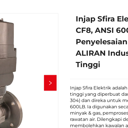
Injap Sfira E
CF8, ANSI 60
Penyelesaia
ALIRAN Indus
Tinggi
Injap Sfira Elektrik adala
tinggi yang diperbuat dar
304) dan direka untuk 
600LB. Ia digunakan seca
minyak & gas, pemproses
rawatan air. Dilengkapi de
membolehkan kawalan a