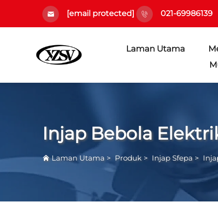
[email protected]
021-69986139
Laman Utama
M
M
Injap Bebola Elektri
Laman Utama
>
Produk
>
Injap Sfера
>
Inja