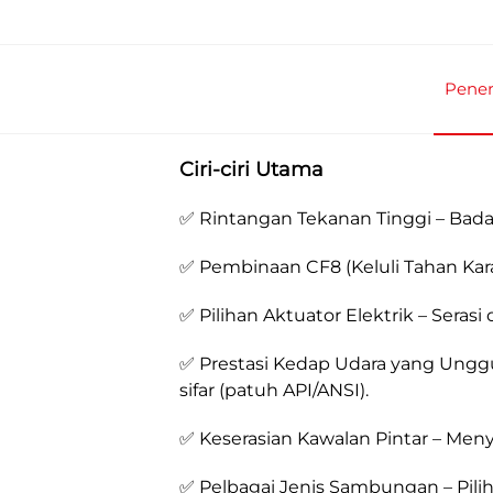
Pene
Ciri-ciri Utama
✅ Rintangan Tekanan Tinggi – Badan
✅ Pembinaan CF8 (Keluli Tahan Kara
✅ Pilihan Aktuator Elektrik – Seras
✅ Prestasi Kedap Udara yang Ungg
sifar (patuh API/ANSI).
✅ Keserasian Kawalan Pintar – Meny
✅ Pelbagai Jenis Sambungan – Pili