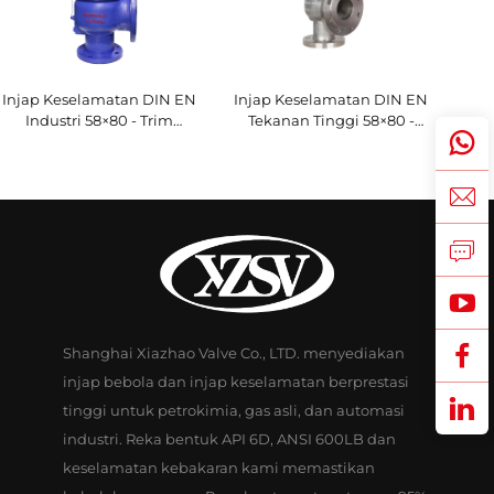
Injap Keselamatan DIN EN
Injap Keselamatan DIN EN
Industri 58×80 - Trim
Tekanan Tinggi 58×80 -
WCB/304 - Pelepasan
Trim CF8M/316, Pelepasan
Tekanan Tinggi Boleh Laras
Gas & Cecair 425°C -
(425°C) - Direka untuk
Disesuaikan untuk Aplikasi
Aplikasi Ketuhar Loji Kuasa
Petrokimia & Loji
Penyulingan Minyak
Shanghai Xiazhao Valve Co., LTD. menyediakan
injap bebola dan injap keselamatan berprestasi
tinggi untuk petrokimia, gas asli, dan automasi
industri. Reka bentuk API 6D, ANSI 600LB dan
keselamatan kebakaran kami memastikan