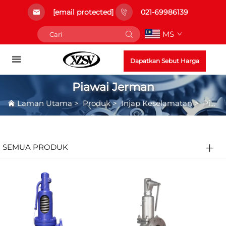
[email protected]
021-69986139
MS
Dapatkan Sebut Harga
Piawai Jerman
Laman Utama
>
Produk
>
Injap Keselamatan
>
Piawai Jerman
SEMUA PRODUK