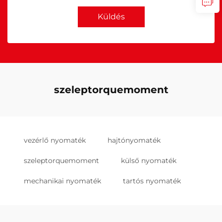
Küldés
szeleptorquemoment
vezérlő nyomaték
hajtónyomaték
szeleptorquemoment
külső nyomaték
mechanikai nyomaték
tartós nyomaték