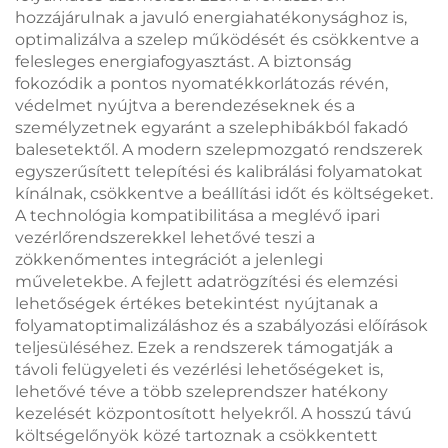
hozzájárulnak a javuló energiahatékonysághoz is,
optimalizálva a szelep működését és csökkentve a
felesleges energiafogyasztást. A biztonság
fokozódik a pontos nyomatékkorlátozás révén,
védelmet nyújtva a berendezéseknek és a
személyzetnek egyaránt a szelephibákból fakadó
balesetektől. A modern szelepmozgató rendszerek
egyszerűsített telepítési és kalibrálási folyamatokat
kínálnak, csökkentve a beállítási időt és költségeket.
A technológia kompatibilitása a meglévő ipari
vezérlőrendszerekkel lehetővé teszi a
zökkenőmentes integrációt a jelenlegi
műveletekbe. A fejlett adatrögzítési és elemzési
lehetőségek értékes betekintést nyújtanak a
folyamatoptimalizáláshoz és a szabályozási előírások
teljesüléséhez. Ezek a rendszerek támogatják a
távoli felügyeleti és vezérlési lehetőségeket is,
lehetővé téve a több szeleprendszer hatékony
kezelését központosított helyekről. A hosszú távú
költségelőnyök közé tartoznak a csökkentett