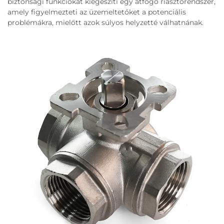
biztonsági funkciókat kiegészíti egy átfogó riasztórendszer,
amely figyelmezteti az üzemeltetőket a potenciális
problémákra, mielőtt azok súlyos helyzetté válhatnának.