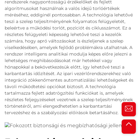
rendszerek nagypontosságú érzékelőket és fejlett
algoritmusokat használnak a valós idejű torlóértékek
méréséhez, eddiginél pontosabban. A technológia lehetővé
teszi a szelep teljesítményének folyamatos felügyeletét,
beleértve a működési torlót, pozíciót és ciklusszámot. Ez a
részletes felügyeleti képesség lehetővé teszi a kezelők
számára, hogy apró változásokat is észleljenek a szelep
viselkedésében, amelyek fejlődő problémákra utalhatnak. A
rendszer intelligens analitikai modulja képes előre jelezni a
lehetséges meghibásodásokat már hetekkel vagy
hónapokkal a bekövetkezésük előtt, így lehetővé teszi a
karbantartás időzítését. Az ipari vezérlőrendszerekhez való
integráció zökkenőmentes automatizálási lehetőségeket és
távoli működtetési opciókat biztosít. A technológia
tartalmazza fejlett adatrögzítési funkciókat is, amelyek
részletes feljegyzéseket vezetnek a szelep teljesítményének
történetéről, ami elengedhetetlen a karbantartási
tervezéshez és a szabályozási előírások betartásához.