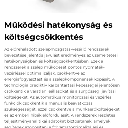
Működési hatékonyság és
költségcsökkentés
Az előrehaladott szelepmozgatás-vezérlő rendszerek
bevezetése jelentős javulást eredményez az üzemeltetési
hatékonyságban és költségcsökkentésben. Ezek a
rendszerek a szelep működését pontos nyomaték-
vezérléssel optimalizálják, csökkentve az
energiafogyasztást és a szelepkomponensek kopását. A
technológia prediktív karbantartási képességei jelentősen
csökkentik a váratlan leállásokat és a sürgősségi javítási
költségeket. Az automatikus monitorozási és vezérlési
funkciók csökkentik a manuális beavatkozás
szükségességét, ezzel csökkentve a munkaerőköltségeket
és az emberi hibák előfordulását. A rendszerek részletes
teljesítményanalitikai adatokat biztosítanak, amelyek
segítenek azonosítani a folyamatoptimalizálási és