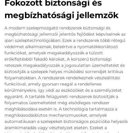
Fokozott biztonsági és
megbízhatósági jellemzők
A modern szelepmozgató rendszerek biztonsági és
megbízhatósági jellemzői jelentős fejlődést képviselnek az
ipari szeleptechnológiában. Ezek a rendszerek több rétegű
védelmet alkalmaznak, beleértve a nyomatékkorlátozó
funkciókat, amelyek megakadályozzák a túlzott
erőkifejtésből fakadó károkat. A korszerű biztonsági
reteszek megakadályozzák a jogosulatlan üzemeltetést és
biztosítják a szelepek helyes működési sorrendjét kritikus
folyamatokban. A rendszerek rendelkeznek vészleállítási
funkcióval, amely gyorsan reagál a rendellenes
körülményekre, így védi az eszközöket és a személyzetet
egyaránt. A tartalék felügyeleti rendszerek biztosítják a
folyamatos üzemeltetést még elsődleges rendszer
meghibásodása esetén is. A technológia tartalmazza a
meghibásodásbiztos mechanizmusokat, amelyek
automatikusan a szelepeket biztonságos pozícióba helyezik
áramkimaradás vagy vészhelyzet esetén. Ezeket a