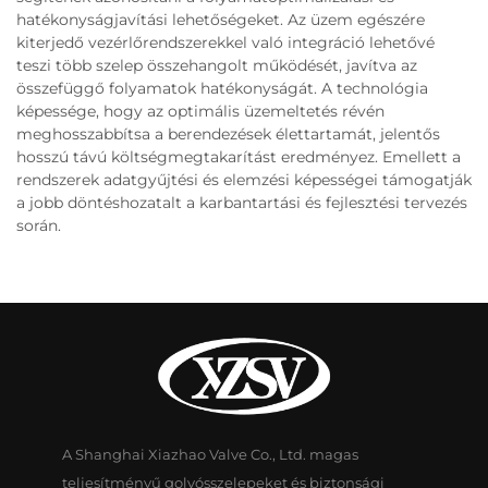
hatékonyságjavítási lehetőségeket. Az üzem egészére
kiterjedő vezérlőrendszerekkel való integráció lehetővé
teszi több szelep összehangolt működését, javítva az
összefüggő folyamatok hatékonyságát. A technológia
képessége, hogy az optimális üzemeltetés révén
meghosszabbítsa a berendezések élettartamát, jelentős
hosszú távú költségmegtakarítást eredményez. Emellett a
rendszerek adatgyűjtési és elemzési képességei támogatják
a jobb döntéshozatalt a karbantartási és fejlesztési tervezés
során.
A Shanghai Xiazhao Valve Co., Ltd. magas
teljesítményű golyósszelepeket és biztonsági