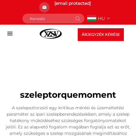
[email protected]
HU
ÁRJEGYZÉK KÉRÉSE
szeleptorquemoment
A szelepsztorzsió egy kritikus mérési és üzemeltetési
paraméter az ipari szelepberendezésekben, amely a szelep
hatékony működéséhez szükséges forgatónyomatékot
jelöli. Ez az alapvető fogalom magában foglalja azt az erőt,
amely szükséges a szelep mozgásának megindításához