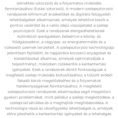
(elindítási sztorzsió) és a folyamatos működés
fenntartásához (futási sztorzsió). A modern szelepsztorzsió
rendszerek kifinomult érzékelőket és digitális felügyeleti
lehetőségeket alkalmaznak, amelyek lehetővé teszik a
pontos vezérlést és a valós idejű visszajelzést a szelep
pozíciójáról. Ezek a rendszerek elengedhetetlenek
különböző iparágakban, beleértve a kőolaj- és
földgázszektor, a vegyipar, az energiatermelés és a
vízkezelő üzemek területeit. A szelepsztorzsió technológiája
jelentősen fejlődött, és napjainkra korszerű anyagokat és
kialakításokat alkalmaz, amelyek optimalizálják a
teljesítményt, miközben csökkentik a karbantartási
igényeket. Ezek a rendszerek döntő fontosságúak a
megfelelő szelep működés biztosításához, a túlzott erőből
fakadó károk megelőzéséhez és a folyamatok
hatékonyságának fenntartásához. A megfelelő
szelepsztorzsió rendszerek alkalmazása segít megelőzni
gyakori problémákat, mint például a szelep megkötődése, a
szeleprúd sérülése és a meghajtók meghibásodása. A
technológia része az okosfigyelési lehetőségek is, amelyek
előre jelezhetik a karbantartási igényeket és a lehetséges