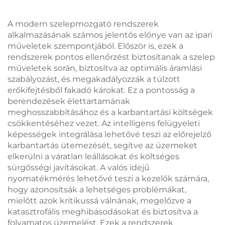
Állítható beállítási
nyomás
A modern szelepmozgató rendszerek
alkalmazásának számos jelentős előnye van az ipari
műveletek szempontjából. Először is, ezek a
rendszerek pontos ellenőrzést biztosítanak a szelep
műveletek során, biztosítva az optimális áramlási
szabályozást, és megakadályozzák a túlzott
erőkifejtésből fakadó károkat. Ez a pontosság a
berendezések élettartamának
meghosszabbításához és a karbantartási költségek
csökkentéséhez vezet. Az intelligens felügyeleti
képességek integrálása lehetővé teszi az előrejelző
karbantartás ütemezését, segítve az üzemeket
elkerülni a váratlan leállásokat és költséges
sürgősségi javításokat. A valós idejű
nyomatékmérés lehetővé teszi a kezelők számára,
hogy azonosítsák a lehetséges problémákat,
mielőtt azok kritikussá válnának, megelőzve a
katasztrofális meghibásodásokat és biztosítva a
folyamatos üzemelést. Ezek a rendszerek