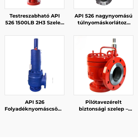
Testreszabható API
API 526 nagynyomású
526 1500LB 2H3 Szelep
túlnyomáskorlátozó
– WCB/316-os Trim,
szelep – 600LB 4P6 –
Állítható Kifúvási Idő,
WCB/316 kivitel – gőz-
LNG Üzemekhez és
és gázvédelem –
Finomítókhoz
testreszabható
petrokémiai
üzemekhez
API 526
Pilótavezérelt
Folyadéknyomáscsökkentő
biztonsági szelep –
szelep – 150LB 6Q8 –
gyorszakítású API
WCB tokozat és 316-os
trim – Gőz/Gáz
kompatibilis –