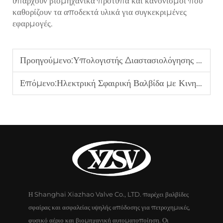
υπάρχουν βιομηχανικά πρότυπα και κανονισμοί που
καθορίζουν τα αποδεκτά υλικά για συγκεκριμένες
εφαρμογές.
Προηγούμενο:
Υπολογιστής Διαστασιολόγησης Βαλβίδας Αποτόνωσης Πίεσης: Βήμα-Βήμα Τύπος για Ακριβείς Ρυθμίσεις Σημείου
Επόμενο:
Ηλεκτρική Σφαιρική Βαλβίδα με Κινητήρα: Μια Καινοτομία στον Κλάδο
Η Shanghai Xiazhao Valve Co., LTD. παρέχει βαλβίδες
σφαίρας και ασφαλείας υψηλής απόδοσης για πετροχημικές,
φυσικό αέριο και βιομηχανική αυτοματοποίηση. Οι