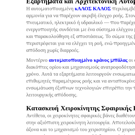
Εξαρτήματα και Αρχιτεκτονική Αυτ
Η αυτοματοποιημένη
κΑΛΟΣ ΚΑΛΟΣ
περιλαμβά
αρμονία για να παρέχουν ακριβή έλεγχο ροής. Στ
πνευματικό, ηλεκτρικό ή υδραυλικό — που παρέχει
ενεργοποιητής συνδέεται με ένα σύστημα ελέγχου
και παρακολούθηση εξ αποστάσεως. Το σώμα της β
περιστρέφεται για να ελέγχει τη ροή, ενώ προηγμ
απόδοση χωρίς διαρροές.
Μοντέρνο
αυτοματοποιημένο κράνος μπάλας
οι
διακόπτες ορίου και μηχανισμούς ανατροφοδότησ
χρόνο. Αυτά τα εξαρτήματα λειτουργούν ενσωματωμ
επιθυμητές παραμέτρους ροής και να ανταποκρίνο
ενσωμάτωση έξυπνων τεχνολογιών επιτρέπει την π
λειτουργικής απόδοσης.
Κατασκευή Χειροκίνητης Σφαιρικής 
Αντίθετα, οι χειροκίνητες σφαιρικές βάνες διαθέτ
στην αξιόπιστη χειροκίνητη λειτουργία. Αποτελούν
άξονα και το μηχανισμό του χειριστηρίου. Ο χειρισ