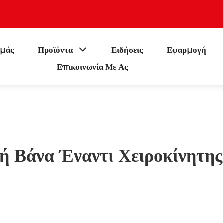
εμάς
Προϊόντα
Ειδήσεις
Εφαρμογή
Επικοινωνία Με Ας
 Βάνα Έναντι Χειροκίνητης