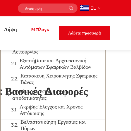
EL
Πίνακας Περιεχομένων
Λήψη
Κατανόηση της Σύγχρονης Τεχνολογίας
Μπλογκ
Λάβετε προσφορά
Βαλβίδων σε Βιομηχανικές Εφαρμογές
Σχεδιασμός και Μηχανισμοί
Λειτουργίας
Εξαρτήματα και Αρχιτεκτονική
Αυτόματων Σφαιρικών Βαλβίδων
Κατασκευή Χειροκίνητης Σφαιρικής
Βάνας
: Βασικές Διαφορές
Παραμετροι απόδοσης και
αποδοτικότητας
Ακριβής Έλεγχος και Χρόνος
Απόκρισης
Βελτιστοποίηση Εργασίας και
Πόρων