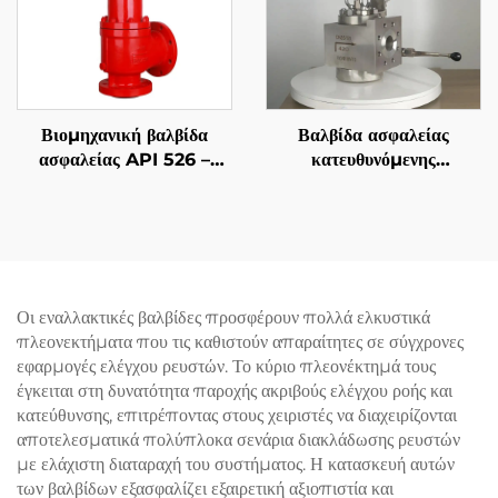
Βιομηχανική βαλβίδα
Βαλβίδα ασφαλείας
ασφαλείας API 526 –
κατευθυνόμενης
900LB 4N6 – Κατασκευή
λειτουργίας—Απότομης
WCB/316 – Ρυθμιζόμενη
ενέργειας DIN
για συστήματα λέβητα/
συμπιεστή
Οι εναλλακτικές βαλβίδες προσφέρουν πολλά ελκυστικά
πλεονεκτήματα που τις καθιστούν απαραίτητες σε σύγχρονες
εφαρμογές ελέγχου ρευστών. Το κύριο πλεονέκτημά τους
έγκειται στη δυνατότητα παροχής ακριβούς ελέγχου ροής και
κατεύθυνσης, επιτρέποντας στους χειριστές να διαχειρίζονται
αποτελεσματικά πολύπλοκα σενάρια διακλάδωσης ρευστών
με ελάχιστη διαταραχή του συστήματος. Η κατασκευή αυτών
των βαλβίδων εξασφαλίζει εξαιρετική αξιοπιστία και