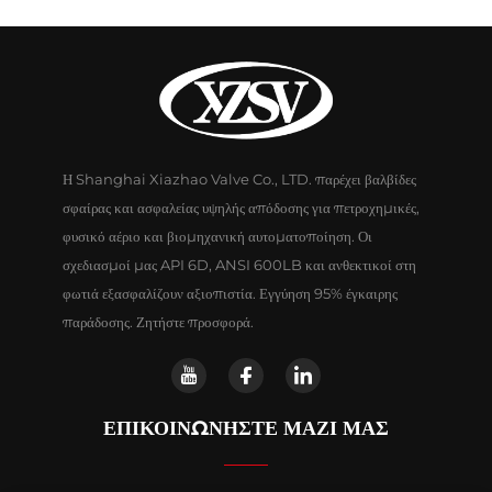
Η Shanghai Xiazhao Valve Co., LTD. παρέχει βαλβίδες
σφαίρας και ασφαλείας υψηλής απόδοσης για πετροχημικές,
φυσικό αέριο και βιομηχανική αυτοματοποίηση. Οι
σχεδιασμοί μας API 6D, ANSI 600LB και ανθεκτικοί στη
φωτιά εξασφαλίζουν αξιοπιστία. Εγγύηση 95% έγκαιρης
παράδοσης. Ζητήστε προσφορά.
ΕΠΙΚΟΙΝΩΝΗΣΤΕ ΜΑΖΙ ΜΑΣ