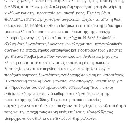
Οι ενισχυμένες δυνατότητες ασφαλούς λειτουργίας της κατανεμητικής
βαλβίδας αποτελούν μια ολοκληρωμένη προσέγγιση στη διαχείριση
κινδύνων και στην προστασία του συστήματος. Περιλαμβάνει
πολλαπλά επίπεδα μηχανισμών ασφαλείας, αρχίζοντας από τη θέση
ασφαλείας (fail-safe), η οποία εξασφαλίζει ότι το σύστημα διατηρεί
μια ασφαλή κατάσταση σε περίπτωση διακοπής της παροχής
ηλεκτρικής ενέργειας ή του σήματος ελέγχου. Η βαλβίδα διαθέτει
εξελιγμένες δυνατότητες διαγνωστικού ελέγχου που παρακολουθούν
συνεχώς τις παραμέτρους λειτουργίας και ειδοποιούν τους χειριστές
για πιθανά προβλήματα πριν γίνουν κρίσιμα. Ανθεκτικά μηχανικά
κλειδώματα αποτρέπουν την μη εξουσιοδοτημένη ή ακούσια
λειτουργία, ενώ οι λειτουργίες έκτακτης διακοπής λειτουργίας
παρέχουν γρήγορες δυνατότητες αντίδρασης σε κρίσιμες καταστάσεις.
Η κατασκευή περιλαμβάνει μηχανισμούς αποφυγής υπερπίεσης για
την προστασία του συστήματος από υπερβολική πίεση, ενώ οι
ενδείκτες θέσης παρέχουν ξεκάθαρη οπτική επιβεβαίωση της
κατάστασης της βαλβίδας. Τα χαρακτηριστικά ασφαλείας
συμπληρώνονται από υλικά που έχουν επιλεγεί για την ανθεκτικότητά
τους και την αντοχή τους σε χημικές επιθέσεις, εξασφαλίζοντας
μακροχρόνια αξιοπιστία σε επικίνδυνα περιβάλλοντα.