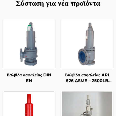
Σύσταση για νέα προϊόντα
Βαλβίδα ασφαλείας DIN
Βαλβίδα ασφαλείας API
EN
526 ASME – 2500LB
4M6 – Κατασκευή
WCB/316 – Προστασία
υψηλής πίεσης ατμού &
αερίου – Προσαρμοστική
για εργοστάσια παραγωγής
ενέργειας/επεξεργασίας