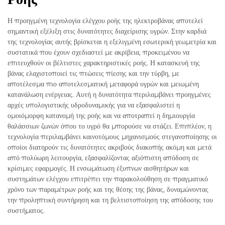
Η προηγμένη τεχνολογία ελέγχου ροής της ηλεκτροβάνας αποτελεί
σημαντική εξέλιξη στις δυνατότητες διαχείρισης υγρών. Στην καρδιά
της τεχνολογίας αυτής βρίσκεται η εξελιγμένη εσωτερική γεωμετρία και
συστατικά που έχουν σχεδιαστεί με ακρίβεια, προκειμένου να
επιτευχθούν οι βέλτιστες χαρακτηριστικές ροής. Η κατασκευή της
βάνας ελαχιστοποιεί τις πτώσεις πίεσης και την τύρβη, με
αποτέλεσμα πιο αποτελεσματική μεταφορά υγρών και μειωμένη
κατανάλωση ενέργειας. Αυτή η δυνατότητα περιλαμβάνει προηγμένες
αρχές υπολογιστικής υδροδυναμικής για να εξασφαλιστεί η
ομοιόμορφη κατανομή της ροής και να αποτραπεί η δημιουργία
θαλάσσιων ζωνών όπου το υγρό θα μπορούσε να στάζει. Επιπλέον, η
τεχνολογία περιλαμβάνει καινοτόμους μηχανισμούς στεγανοποίησης οι
οποίοι διατηρούν τις δυνατότητες ακριβούς διακοπής ακόμη και μετά
από πολύωρη λειτουργία, εξασφαλίζοντας αξιόπιστη απόδοση σε
κρίσιμες εφαρμογές. Η ενσωμάτωση έξυπνων αισθητήρων και
συστημάτων ελέγχου επιτρέπει την παρακολούθηση σε πραγματικό
χρόνο των παραμέτρων ροής και της θέσης της βάνας, δυναμώνοντας
την προληπτική συντήρηση και τη βελτιστοποίηση της απόδοσης του
συστήματος.